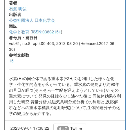
著者
石渡 明弘
出版者
公益社団法人 日本化学会
雑誌
化学と教育
(
ISSN:03862151
)
巻号頁・発行日
vol.61, no.8, pp.400-403, 2013-08-20 (Released:2017-06-
30)
参考文献数
15
水素(H)の同位体である重水素(^2H,D)を利用した様々な化
学・生化学的応用が広がっている。重水素の発見より約90年
の月日が経つ(そろそろ一世紀を迎えようとしている)が,その
重水素について,発見の経緯を少し述べた後に,同位体効果を利
用した研究,質量分析,核磁気共鳴分光分析での利用と,反応解
析などへの重水素標識の応用研究について,生体関連分子の化
学の観点から紹介する。
2023-09-04 17:38:22
Twitter
6 + 7