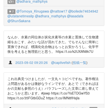
@adhara_mathphys
1
@Tomoya_Kinugawa
@nattow17
@boilede74634942
7
@utatanetimeslip
@adhara_mathphys
@iasadafa
@ShunSakana
なんか、水素の同位体が炭化水素等の水素と置換して生物濃
縮をおこす、みたいな話が流れてきた。でもそんなに簡単に
置換できれば、標識化化合物はもっとお安かろうし、化学平
衡を考えると無理筋だと思う。 https://t.co/k2UXAN8k7U
2023-09-02 09:20:26
@captivefish
(
投稿一覧
)
これ出典見つけましたが、一文丸々コピペですね。著作権法
上問題があるかは微妙なラインですが、あとで（できればほ
かの文献も参照のうえ）パラフレーズした文章に差し替えて
おこうかと思います。#jawp https://t.co/YsETDGwYS3
https://t.co/35FGtbGDuZ https://t.co/IMN8fHsjla