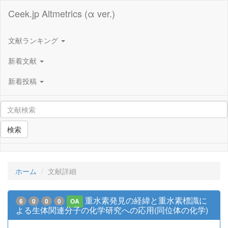
Ceek.jp Altmetrics (α ver.)
文献ランキング
新着文献
新着投稿
検索
ホーム
文献詳細
重水素発見の経緯と重水素標識に
6
0
0
0
OA
よる生体関連分子の化学研究への応用(同位体の化学)