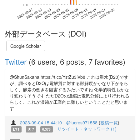
0.0
2023-09-24
2023-08-07
2023-08-25
2023-09-12
2023-09-30
2023-08-13
2023-08-31
2023-09-18
2023-08-19
2023-09-06
外部データベース (DOI)
Google Scholar
Twitter
(6 users, 6 posts, 7 favorites)
@ShunSakana https://t.co/YstZu3iVb8 これは重水(D20)です
が、調べるとD2Oは電解質に対する融解度がかなり下がるら
しく、酵素の働きを阻害するみたいですね 化学的特性もかな
り変わりそうです ただD2Oの濃縮は電気分解により行われる
らしく、これが濃縮が工業的に難しいということだと思いま
す
2023-09-04 15:44:10
@lucres971558
(
投稿一覧
)
リツイート・ネットワーク (1)
1
7
0.378