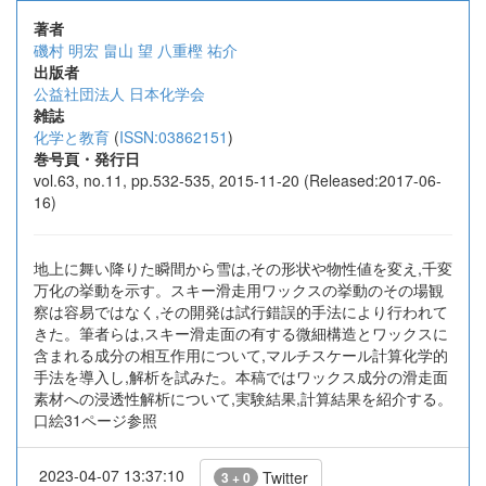
著者
磯村 明宏
畠山 望
八重樫 祐介
出版者
公益社団法人 日本化学会
雑誌
化学と教育
(
ISSN:03862151
)
巻号頁・発行日
vol.63, no.11, pp.532-535, 2015-11-20 (Released:2017-06-
16)
地上に舞い降りた瞬間から雪は,その形状や物性値を変え,千変
万化の挙動を示す。スキー滑走用ワックスの挙動のその場観
察は容易ではなく,その開発は試行錯誤的手法により行われて
きた。筆者らは,スキー滑走面の有する微細構造とワックスに
含まれる成分の相互作用について,マルチスケール計算化学的
手法を導入し,解析を試みた。本稿ではワックス成分の滑走面
素材への浸透性解析について,実験結果,計算結果を紹介する。
口絵31ページ参照
2023-04-07 13:37:10
Twitter
3 + 0