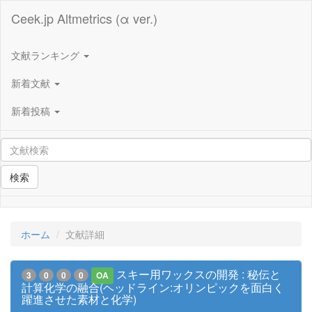
Ceek.jp Altmetrics (α ver.)
文献ランキング
新着文献
新着投稿
検索
ホーム
文献詳細
スキー用ワックスの開発 : 秘伝と
3
0
0
0
OA
計算化学の融合(ヘッドライン:オリンピックを面白く
躍進させた素材と化学)