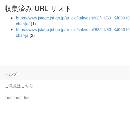
収集済み URL リスト
https://www.jstage.jst.go.jp/article/kakyoshi/63/11/63_KJ00010
char/ja/
(1)
https://www.jstage.jst.go.jp/article/kakyoshi/63/11/63_KJ0001
char/ja
(2)
ヘルプ
ご意見はこちら
TechTech Inc.