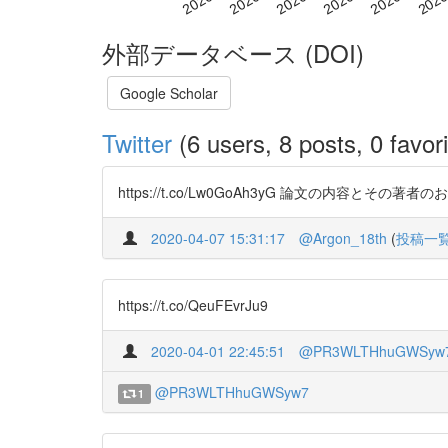
外部データベース (DOI)
Google Scholar
Twitter
(6 users, 8 posts, 0 favori
https://t.co/Lw0GoAh3yG 論文の内容と
2020-04-07 15:31:17
@Argon_18th
(
投稿一
https://t.co/QeuFEvrJu9
2020-04-01 22:45:51
@PR3WLTHhuGWSyw
@PR3WLTHhuGWSyw7
1