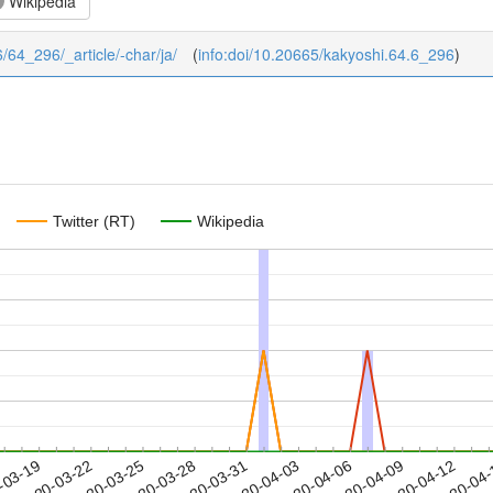
Wikipedia
6/64_296/_article/-char/ja/
(
info:doi/10.20665/kakyoshi.64.6_296
)
Twitter (RT)
Wikipedia
2020-04-09
2020-04-12
2020-04
-03-19
2
2020-03-22
2020-03-25
2020-03-28
2020-03-31
2020-04-03
2020-04-06