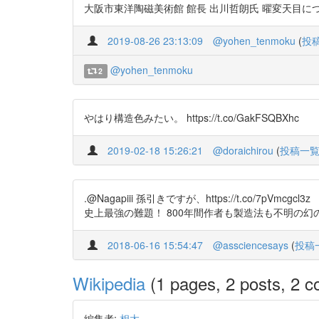
大阪市東洋陶磁美術館 館長 出川哲朗氏 曜変天目について http
2019-08-26 23:13:09
@yohen_tenmoku
(
投
@yohen_tenmoku
2
やはり構造色みたい。 https://t.co/GakFSQBXhc
2019-02-18 15:26:21
@doraichirou
(
投稿一
.@Nagapiii 孫引きですが、https://t.co/7p
史上最強の難題！ 800年間作者も製造法も不明の幻の茶碗「曜
2018-06-16 15:54:47
@assciencesays
(
投稿
Wikipedia
(1 pages, 2 posts, 2 co
編集者:
相太