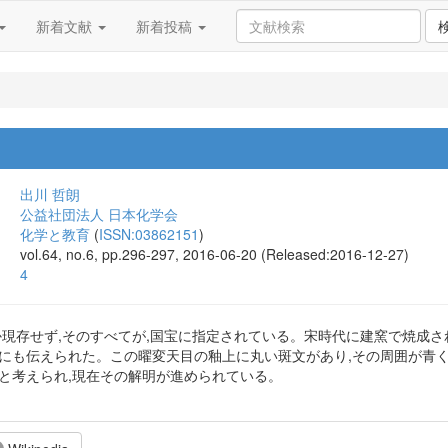
新着文献
新着投稿
出川 哲朗
公益社団法人 日本化学会
化学と教育
(
ISSN:03862151
)
vol.64, no.6, pp.296-297, 2016-06-20 (Released:2016-12-27)
4
か現存せず,そのすべてが,国宝に指定されている。宋時代に建窯で焼成さ
家にも伝えられた。この曜変天目の釉上に丸い斑文があり,その周囲が青
色と考えられ,現在その解明が進められている。