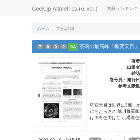
Ceek.jp Altmetrics (α ver.)
文献ランキング
ホーム
文献詳細
茶碗の最高峰「曜変天目」
7
0
0
0
OA
著者
出版者
雑誌
巻号頁・発行日
参考文献数
曜変天目は世界に3碗し
にもたらされ,徳川将軍
は固有色ではなく,構造
2023-03-19 13:15:55