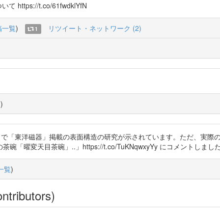
s://t.co/61fwdklYfN
稿一覧
)
リツイート・ネットワーク (2)
1
覧
)
Vmcgcl3z で「東洋磁器」掲載の表面構造の研究が示されています。ただ、実際の色には「構
変天目茶碗」..」https://t.co/TuKNqwxyYy にコメントしまし
一覧
)
ntributors)