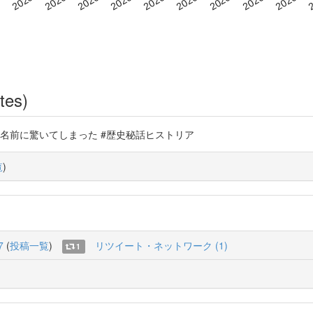
tes)
その著者のお名前に驚いてしまった #歴史秘話ヒストリア
覧
)
7
(
投稿一覧
)
リツイート・ネットワーク (1)
1