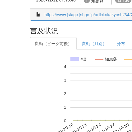
知恵袋
1
12 + 20
https://www.jstage.jst.go.jp/article/kakyoshi/64/
言及状況
変動（ピーク前後）
変動（月別）
分布
合計
知恵袋
4
3
2
1
0
2021-10-24
2021-10-27
2021-10-30
2021
2021-10-18
2021-10-21