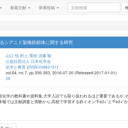
新着文献
新着投稿
されるシアニド架橋鉄錯体に関する研究
山口 悟
村上 寛樹
須藤 駿
公益社団法人 日本化学会
化学と教育
(
ISSN:03862151
)
vol.64, no.7, pp.350-353, 2016-07-20 (Released:2017-01-01)
26
校化学の教科書や資料集,大学入試でも取り扱われるほど重要であるが,
報では文献調査と実験から,高校で学習する鉄イオン“Fe2+”と“Fe3