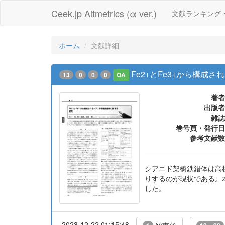
Ceek.jp Altmetrics (α ver.)
文献ランキング
ホーム
文献詳細
Fe2+とFe3+から構成
13
0
0
0
OA
著者
出版者
雑誌
巻号頁・発行日
参考文献数
シアニド架橋鉄錯体は高
りするのが現状である。本
した。
2023-12-22 01:15:48