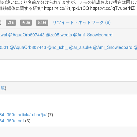
法の違いにより名前が分けられてますが、ノモの組成および構造は同じ
究" https://t.co/K1jrpxL1CQ https://t.co/lqT78perNZ
)
リツイート・ネットワーク (6)
6
20
0.436
wai
@AquaOrb807443
@zc05tweets
@Ami_Snowleopard
0501
@AquaOrb807443
@no_ichi_
@ai_aisuke
@Ami_Snowleopard
@
一覧
)
/64_350/_article/-char/ja/
(7)
7/64_350/_pdf
(6)