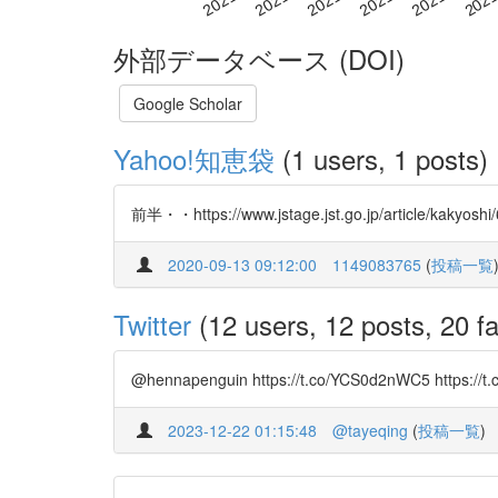
外部データベース (DOI)
Google Scholar
Yahoo!知恵袋
(1 users, 1 posts)
前半・・https://www.jstage.jst.go.jp/arti
2020-09-13 09:12:00
1149083765
(
投稿一覧
Twitter
(12 users, 12 posts, 20 fa
@hennapenguin https://t.co/YCS0d2nWC5 https://t
2023-12-22 01:15:48
@tayeqing
(
投稿一覧
)