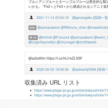
プルシアンブルーとターンブルブルーは歴史的な製
いかも。 "Fe2＋とFe3＋から構成されるシアニド架橋鉄錯体に関する研
2021-11-14 23:04:19
@gensogaku
(
投稿一覧
@yamazaksv2
@Rihiruna_chan
@masahiroka
6
@tmhrid
@Foooxx4
@yamazaksv2
@seimi_
14
@LicjarXeymelloz
@Ururvogel
@zc05tweets
@azbstthin https://t.co/hLl1eZLXSF
2020-02-02 18:06:36
@azbearly5566
(
投稿
収集済み URL リスト
https://www.jstage.jst.go.jp/article/kakyoshi/64/7
https://www.jstage.jst.go.jp/article/kakyoshi/64/