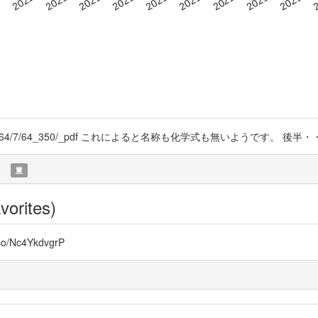
cle/kakyoshi/64/7/64_350/_pdf これによると名称も化学式も無いようです。 
)
vorites)
.co/Nc4YkdvgrP