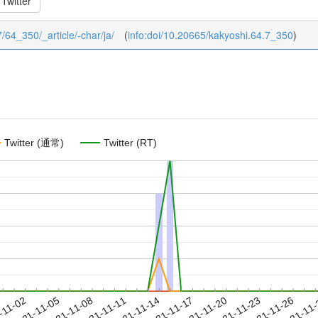
Twitter
7/64_350/_article/-char/ja/
(
info:doi/10.20665/kakyoshi.64.7_350
)
Twitter (通常)
Twitter (RT)
2021-11-23
2021-11-26
2021-11
-11-02
2
2021-11-05
2021-11-08
2021-11-11
2021-11-14
2021-11-17
2021-11-20