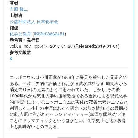
著者
吉原 賢二
出版者
公益社団法人 日本化学会
雑誌
化学と教育
(
ISSN:03862151
)
巻号頁・発行日
vol.66, no.1, pp.4-7, 2018-01-20 (Released:2019-01-01)
参考文献数
8
ニッポニウムは小川正孝が1908年に発見を報告した元素名で
ある。一時世界的に評価されたが追試が成功せず,周期表から
消え去り,幻の元素のように思われていた。しかし,その後
1990年代から東北大学の後輩教授である吉原による現代化学
的再検討によって,ニッポニウムの実体は75番元素レニウムと
判明した。小川の生涯にわたる研究への熱き情熱,その最期の
悲劇,吉原に注がれたセレンディピティー(幸運な偶然)などま
ことにドラマティックというほかない。化学史上も化学教育
上も興味深いものである。