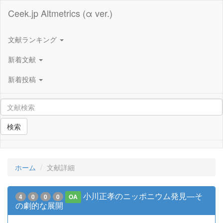
Ceek.jp Altmetrics (α ver.)
文献ランキング
新着文献
新着投稿
検索
ホーム
文献詳細
小川正孝のニッポニウム発見—そ
4
0
0
0
OA
の劇的な展開