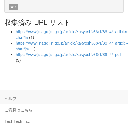
0
収集済み URL リスト
https://www.jstage.jst.go.jp/article/kakyoshi/66/1/66_4/_article/
char/ja
(1)
https://www.jstage.jst.go.jp/article/kakyoshi/66/1/66_4/_article/
char/ja/
(1)
https://www.jstage.jst.go.jp/article/kakyoshi/66/1/66_4/_pdf
(3)
ヘルプ
ご意見はこちら
TechTech Inc.