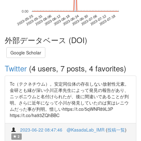
0.00
2023-07-12
2023-05-25
2023-06-12
2023-06-30
2023-07-18
2023-05-31
2023-06-18
2023-07-06
2023-06-06
2023-06-24
外部データベース (DOI)
Google Scholar
Twitter
(4 users, 7 posts, 4 favorites)
Tc（テクネチウム）。安定同位体の存在しない放射性元素。
金研とも縁が深い小川正孝先生によって発見の報告があり、
ニッポニウムと名付けられたが、後に間違いであることが判
明。さらに近年になって小川が発見していたのは実はレニウ
ムだった事が判明。惜しいhttps://t.co/5qWNR89L3P
https://t.co/ha93ZQhBBC
2023-06-22 08:47:46
@KasadaLab_IMR
(
投稿一覧
)
2