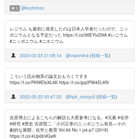
@kochimon
1
レニウム も最初に発見したのは日本人学者だったので、ニッ
ポニウムとなる予定だった https://t.co/9IlEYiuD9A #レニウム
#ニッポニウム #ニホニウム
2023-02-23 21:08:14
@vopordna
(
投稿一覧
)
こういう読み物系の論文おもろくてすき
https://t.co/PKWEfsXL6K https://t.co/gq2PW4ELKN
2022-05-22 00:47:22
@hpk_moxyo3
(
投稿一覧
)
吉原博士によるこちらの解説も大変参考になる。#元素 #化学
#研究 #歴史 吉原賢二「小川正孝のニッポニウム発見—その
劇的な展開」化学と教育 Vol.66 No.1 p4-p7 (2018)
https://t.co/4Up6bVGsiK