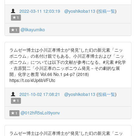
2022-03-11 12:03:19
@yoshikoba113
(
投稿一覧
)
1
@likayumiko
1
ラムゼー博士は小川正孝博士が“発見”した幻の新元素「ニッ
ポニウム」の名付け親でもある。小川正孝博士および「ニッ
ポニウム」については以下の文献が参考になる。#元素 #化学
・吉原賢二「小川正孝のニッポニウム発見－その劇的な展
開」化学と教育 Vol.66 No.1 p4-p7 (2018)
https://t.co/4Up6bVFUtc
2021-10-02 17:08:21
@yoshikoba113
(
投稿一覧
)
1
@012hR5sLoI9yonv
1
ラムゼー博士は小川正孝博士が“発見”した幻の新元素「ニッ