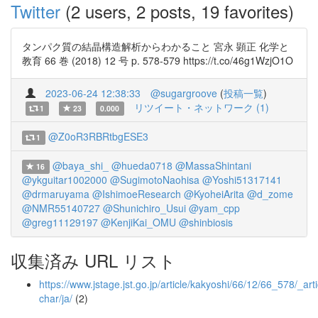
Twitter
(2 users, 2 posts, 19 favorites)
タンパク質の結晶構造解析からわかること 宮永 顕正 化学と
教育 66 巻 (2018) 12 号 p. 578-579 https://t.co/46g1WzjO1O
2023-06-24 12:38:33
@sugargroove
(
投稿一覧
)
リツイート・ネットワーク (1)
1
23
0.000
@Z0oR3RBRtbgESE3
1
@baya_shi_
@hueda0718
@MassaShintani
16
@ykguitar1002000
@SugimotoNaohisa
@Yoshi51317141
@drmaruyama
@IshimoeResearch
@KyoheiArita
@d_zome
@NMR55140727
@Shunichiro_Usui
@yam_cpp
@greg11129197
@KenjiKai_OMU
@shinbiosis
収集済み URL リスト
https://www.jstage.jst.go.jp/article/kakyoshi/66/12/66_578/_arti
char/ja/
(2)