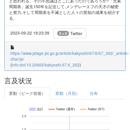
と思われる。その不思議はどこにあったのであろうか?「元素
周期表」誕生150年を記念して,メンデレーエフの天才の秘密
と努力,そして周期表を不滅とした人々の英知の成果を紹介す
る。
2023-09-22 19:23:39
Twitter
3 + 5
https://www.jstage.jst.go.jp/article/kakyoshi/67/6/67_262/_article/-
char/ja/
(
info:doi/10.20665/kakyoshi.67.6_262
)
言及状況
変動（ピーク前後）
変動（月別）
分布
合計
Twitter (通常)
Twitter (RT)
2.0
1.5