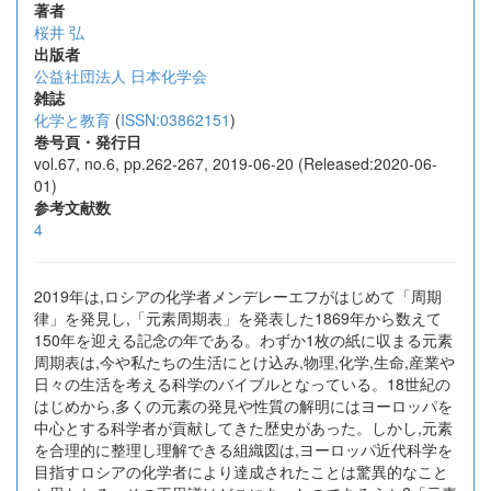
著者
桜井 弘
出版者
公益社団法人 日本化学会
雑誌
化学と教育
(
ISSN:03862151
)
巻号頁・発行日
vol.67, no.6, pp.262-267, 2019-06-20 (Released:2020-06-
01)
参考文献数
4
2019年は,ロシアの化学者メンデレーエフがはじめて「周期
律」を発見し,「元素周期表」を発表した1869年から数えて
150年を迎える記念の年である。わずか1枚の紙に収まる元素
周期表は,今や私たちの生活にとけ込み,物理,化学,生命,産業や
日々の生活を考える科学のバイブルとなっている。18世紀の
はじめから,多くの元素の発見や性質の解明にはヨーロッパを
中心とする科学者が貢献してきた歴史があった。しかし,元素
を合理的に整理し理解できる組織図は,ヨーロッパ近代科学を
目指すロシアの化学者により達成されたことは驚異的なこと