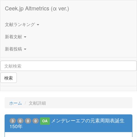
Ceek.jp Altmetrics (α ver.)
文献ランキング
新着文献
新着投稿
検索
ホーム
文献詳細
メンデレーエフの元素周期表誕生
3
0
0
0
OA
150年