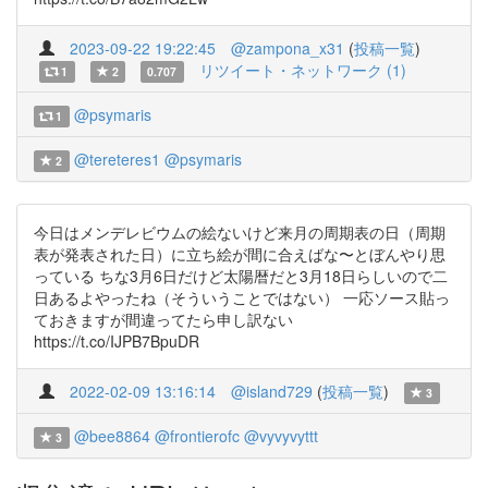
2023-09-22 19:22:45
@zampona_x31
(
投稿一覧
)
リツイート・ネットワーク (1)
1
2
0.707
@psymaris
1
@tereteres1
@psymaris
2
今日はメンデレビウムの絵ないけど来月の周期表の日（周期
表が発表された日）に立ち絵が間に合えばな〜とぼんやり思
っている ちな3月6日だけど太陽暦だと3月18日らしいので二
日あるよやったね（そういうことではない） 一応ソース貼っ
ておきますが間違ってたら申し訳ない
https://t.co/IJPB7BpuDR
2022-02-09 13:16:14
@island729
(
投稿一覧
)
3
@bee8864
@frontierofc
@vyvyvyttt
3