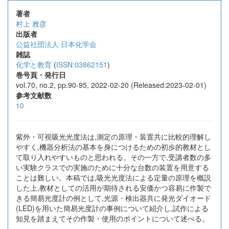
著者
村上 雅彦
出版者
公益社団法人 日本化学会
雑誌
化学と教育
(
ISSN:03862151
)
巻号頁・発行日
vol.70, no.2, pp.90-95, 2022-02-20 (Released:2023-02-01)
参考文献数
10
紫外・可視吸光光度法は,測定の原理・装置共に比較的理解し
やすく,機器分析法の基本を身につけるための初歩的教材とし
て取り入れやすいものと思われる。その一方で,受講者数の多
い実験クラスでの実施のために十分な台数の装置を用意する
ことは難しい。本稿では,吸光光度法による定量の原理を概説
した上,教材としての活用が期待される安価かつ容易に作製で
きる簡易光度計の例として,光源・検出器共に発光ダイオード
(LED)を用いた簡易光度計の事例について紹介し,試作による
知見を踏まえてその作製・使用のポイントについて述べる。