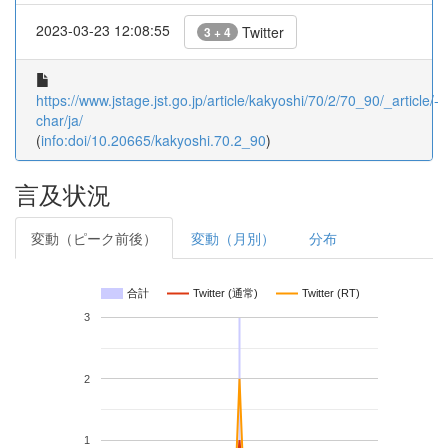
2023-03-23 12:08:55
Twitter
3 + 4
https://www.jstage.jst.go.jp/article/kakyoshi/70/2/70_90/_article/-
char/ja/
(
info:doi/10.20665/kakyoshi.70.2_90
)
言及状況
変動（ピーク前後）
変動（月別）
分布
合計
Twitter (通常)
Twitter (RT)
3
2
1