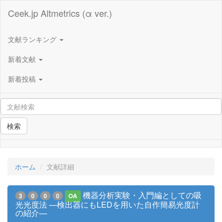
Ceek.jp Altmetrics (α ver.)
文献ランキング
新着文献
新着投稿
検索
ホーム
文献詳細
機器分析実験・入門編としての吸
3
0
0
0
OA
光光度法 —検出器にもLEDを用いた自作簡易光度計
の紹介—