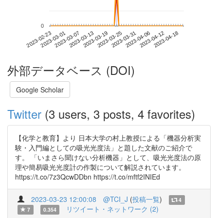
0
2023-04-12
2023-02-23
2023-03-13
2023-03-31
2023-04-18
2023-03-01
2023-03-19
2023-04-06
2023-03-07
2023-03-25
外部データベース (DOI)
Google Scholar
Twitter
(3 users, 3 posts, 4 favorites)
【化学と教育】より 日本大学の村上教授による「機器分析実
験・入門編としての吸光光度法」と題した文献のご紹介で
す。 「いまさら聞けない分析機器」として、吸光光度法の原
理や簡易吸光光度計の作製について解説されています。
https://t.co/7z3QcwDDbn https://t.co/mftf2INIEd
2023-03-23 12:00:08
@TCI_J
(
投稿一覧
)
4
リツイート・ネットワーク (2)
7
0.354