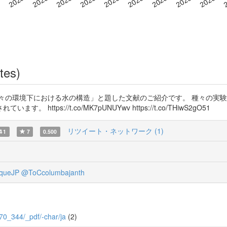
tes)
々の環境下における水の構造」と題した文献のご紹介です。 種々の実
ps://t.co/MK7pUNUYwv https://t.co/THiwS2gO51
リツイート・ネットワーク (1)
1
7
0.500
queJP
@ToCcolumbajanth
7/70_344/_pdf/-char/ja
(2)