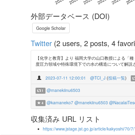
外部データベース (DOI)
Google Scholar
Twitter
(2 users, 2 posts, 4 favori
【化学と教育】より 福岡大学の山口教授による「種
度圧力領域や特殊環境下での水の構造について解説されています。 htt
2023-07-11 12:00:01
@TCI_J
(
投稿一覧
)
@manekiinu6503
1
@kamaneko7
@manekiinu6503
@NacalaiTes
4
収集済み URL リスト
https://www.jstage.jst.go.jp/article/kakyoshi/70/