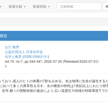
新着文献
新着投稿
構造
山口 敏男
公益社団法人 日本化学会
化学と教育
(
ISSN:03862151
)
vol.70, no.7, pp.344-347, 2022-07-20 (Released:2023-07-01)
5
覆っており,成人のヒトの体重の7割を占める。水は地球に生命が誕生する
体に比べて多くの異常性を示す。水の構造や特性は1世紀以上にわたり研
。近年,種々の実験技術の進歩により,広い温度圧力領域や特殊環境下で