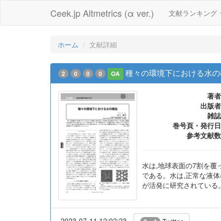
Ceek.jp Altmetrics (α ver.)
文献ランキング
ホーム
文献詳細
種々の環境下における水の
2
0
0
0
OA
著者
出版者
雑誌
巻号頁・発行日
参考文献数
水は,地球表面の7割を
である。水は,正常な液
が活発に研究されている
2023-07-11 12:02:23