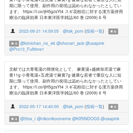
期に限って使用、副作用の発現は認められなかったとしてい
ます。 https://t.co/ijH5gzsYt4 スギ花粉症に対する漢方薬併用
療法の臨床効果 日本東洋医学雑誌/60 巻 (2009) 6 号
2022-08-21 14:09:05
@tak_pom
(
投稿一覧
)
6
@kimichan_no_46
@chonari_jack
@usapink
4
@Pro13_Fulltime1
文献では大青竜湯の簡便化として、 麻黄湯+越婢加朮湯で麻
黄11g 小青竜湯+五虎湯で麻黄7g 健康な若者で重症な人に短
期に限って使用、副作用の発現は認められなかったとしてい
ます。 https://t.co/ijH5gzsYt4 スギ花粉症に対する漢方薬併用
療法の臨床効果 日本東洋医学雑誌/60 巻 (2009) 6 号
2022-05-17 14:40:00
@tak_pom
(
投稿一覧
)
5
@5txs_r
@nikonikoomeme
@KIRINDOGS
@usapink
4