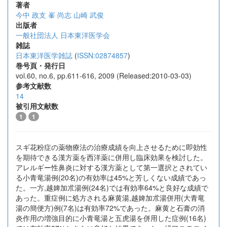
著者
今中 政支
峯 尚志
山崎 武俊
出版者
一般社団法人 日本東洋医学会
雑誌
日本東洋医学雑誌
(
ISSN:02874857
)
巻号頁・発行日
vol.60, no.6, pp.611-616, 2009 (Released:2010-03-03)
参考文献数
14
被引用文献数
1
1
スギ花粉症の薬物療法の治療成績を向上させるために即効性
を期待できる漢方薬を西洋薬に併用し臨床効果を検討した。
アレルギー性鼻炎に対する漢方薬として第一選択とされてい
る小青竜湯例(20名)の有効率は45%と芳しくない成績であっ
た。一方,越婢加朮湯例(24名)では有効率64%と良好な成績で
あった。重症例に処方される麻黄湯,越婢加朮湯併用(大青竜
湯の簡便方)例(7名)は有効率72%であった。麻黄と石膏の消
炎作用の増強目的に小青竜湯と五虎湯を併用した症例(16名)