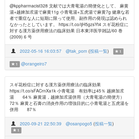
@kppharmacist328 文献では大青竜湯の簡便化として、 麻黄
湯+越婢加朮湯で麻黄11g 小青竜湯+五虎湯で麻黄7g 健康な若
者で重症な人に短期に限って使用、副作用の発現は認められ
なかったとしています。 https://t.co/ijH5gzsYt4 スギ花粉症に
対する漢方薬併用療法の臨床効果 日本東洋医学雑誌/60 巻
(2009) 6 号
2022-05-16 16:03:57
@tak_pom
(
投稿一覧
)
1
@orangeiro7
1
スギ花粉症に対する漢方薬併用療法の臨床効果
https://t.co/sFACrnXa1k 小青竜湯 有効率は45％ 越婢加朮
湯 64％ 麻黄湯，越婢加朮湯併用（大青竜湯の簡便方）
72％ 麻黄と石膏の消炎作用の増強目的に小青竜湯と五虎湯を
併用 87％
2020-09-21 22:50:39
@osanpogo5
(
投稿一覧
)
1