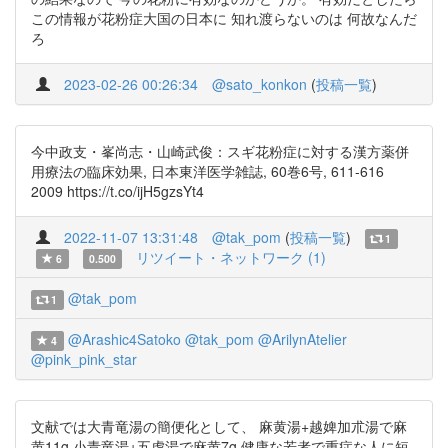
この情報が花粉症大国の日本に 知れ渡らないのは 何故なんだ
ろ
2023-02-26 00:26:34
@sato_konkon
(
投稿一覧
)
今中政支・峯尚志・山崎武俊：スギ花粉症に対する漢方薬併
用療法の臨床効果, 日本東洋医学雑誌, 60巻6号, 611-616
2009 https://t.co/ijH5gzsYt4
2022-11-07 13:31:48
@tak_pom
(
投稿一覧
)
1
リツイート・ネットワーク (1)
6
0.500
@tak_pom
1
@Arashic4Satoko
@tak_pom
@ArilynAtelier
4
@pink_pink_star
文献では大青竜湯の簡便化として、 麻黄湯+越婢加朮湯で麻
黄11g 小青竜湯+五虎湯で麻黄7g 健康な若者で重症な人に短