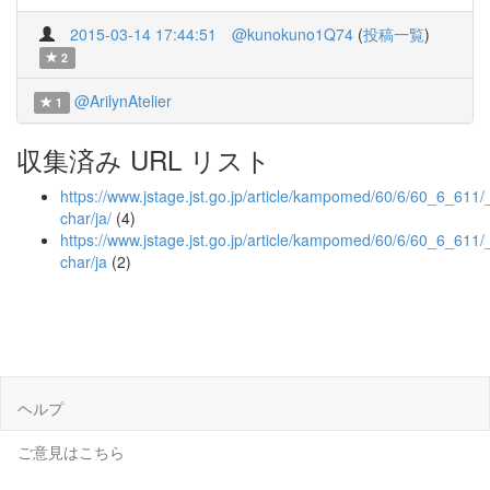
2015-03-14 17:44:51
@kunokuno1Q74
(
投稿一覧
)
2
@ArilynAtelier
1
収集済み URL リスト
https://www.jstage.jst.go.jp/article/kampomed/60/6/60_6_611/_a
char/ja/
(4)
https://www.jstage.jst.go.jp/article/kampomed/60/6/60_6_611/_
char/ja
(2)
ヘルプ
ご意見はこちら