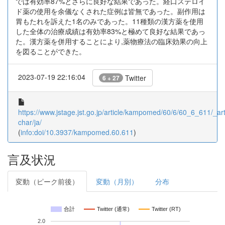
では有効率87%とさらに良好な結果であった。経口ステロイ
ド薬の使用を余儀なくされた症例は皆無であった。副作用は
胃もたれを訴えた1名のみであった。11種類の漢方薬を使用
した全体の治療成績は有効率83%と極めて良好な結果であっ
た。漢方薬を併用することにより,薬物療法の臨床効果の向上
を図ることができた。
2023-07-19 22:16:04
Twitter
6 + 27
https://www.jstage.jst.go.jp/article/kampomed/60/6/60_6_611/_arti
char/ja/
(
info:doi/10.3937/kampomed.60.611
)
言及状況
変動（ピーク前後）
変動（月別）
分布
合計
Twitter (通常)
Twitter (RT)
2.0