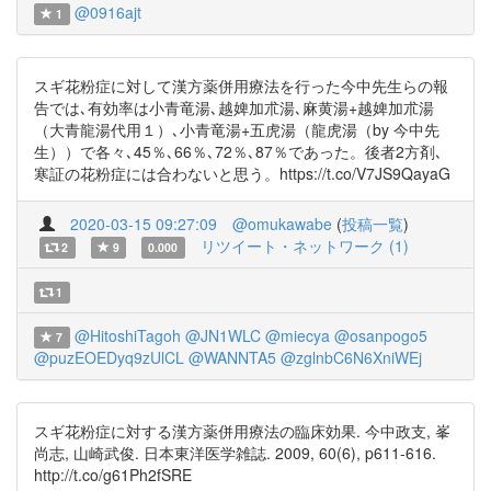
@0916ajt
1
スギ花粉症に対して漢方薬併用療法を行った今中先生らの報
告では､有効率は小青竜湯､越婢加朮湯､麻黄湯+越婢加朮湯
（大青龍湯代用１）､小青竜湯+五虎湯（龍虎湯（by 今中先
生））で各々､45％､66％､72％､87％であった。後者2方剤､
寒証の花粉症には合わないと思う。https://t.co/V7JS9QayaG
2020-03-15 09:27:09
@omukawabe
(
投稿一覧
)
リツイート・ネットワーク (1)
2
9
0.000
1
@HitoshiTagoh
@JN1WLC
@miecya
@osanpogo5
7
@puzEOEDyq9zUlCL
@WANNTA5
@zglnbC6N6XniWEj
スギ花粉症に対する漢方薬併用療法の臨床効果. 今中政支, 峯
尚志, 山崎武俊. 日本東洋医学雑誌. 2009, 60(6), p611-616.
http://t.co/g61Ph2fSRE