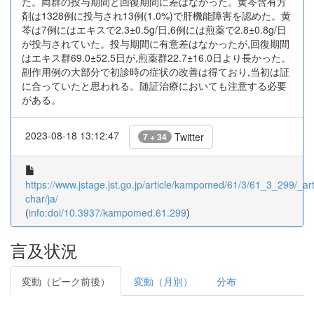
た。両群の投与期間と回復期間に差はなかった。黄芩含有方
剤は1328例に投与され13例(1.0%)で肝機能障害を認めた。黄
芩は7例にはエキスで2.3±0.5g/日,6例には煎薬で2.8±0.8g/日
が投与されていた。投与期間に有意差はなかったが,回復期間
はエキス群69.0±52.5日が,煎薬群22.7±16.0日より長かった。
副作用例の大部分で初診時の症状の改善は得ており,当初は証
に合っていたと思われる。随証治療においても注意する必要
がある。
2023-08-18 13:12:47
Twitter
7 + 34
https://www.jstage.jst.go.jp/article/kampomed/61/3/61_3_299/_arti
char/ja/
(
info:doi/10.3937/kampomed.61.299
)
言及状況
変動（ピーク前後）
変動（月別）
分布