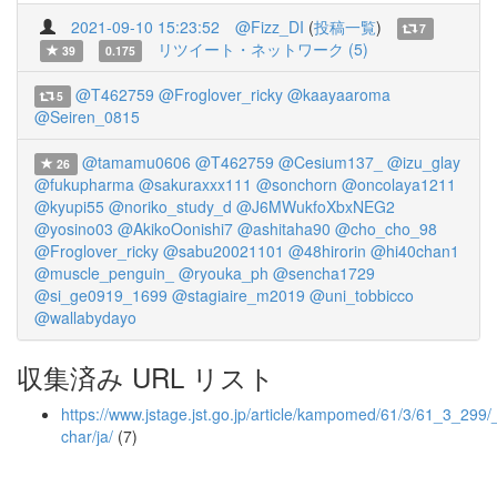
2021-09-10 15:23:52
@Fizz_DI
(
投稿一覧
)
7
リツイート・ネットワーク (5)
39
0.175
@T462759
@Froglover_ricky
@kaayaaroma
5
@Seiren_0815
@tamamu0606
@T462759
@Cesium137_
@izu_glay
26
@fukupharma
@sakuraxxx111
@sonchorn
@oncolaya1211
@kyupi55
@noriko_study_d
@J6MWukfoXbxNEG2
@yosino03
@AkikoOonishi7
@ashitaha90
@cho_cho_98
@Froglover_ricky
@sabu20021101
@48hirorin
@hi40chan1
@muscle_penguin_
@ryouka_ph
@sencha1729
@si_ge0919_1699
@stagiaire_m2019
@uni_tobbicco
@wallabydayo
収集済み URL リスト
https://www.jstage.jst.go.jp/article/kampomed/61/3/61_3_299/_a
char/ja/
(7)