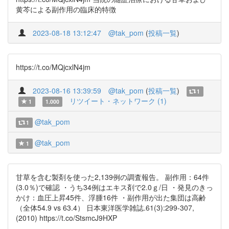
黄芩による副作用の臨床的特徴
2023-08-18 13:12:47
@tak_pom
(
投稿一覧
)
https://t.co/MQjcxlN4jm
2023-08-16 13:39:59
@tak_pom
(
投稿一覧
)
1
リツイート・ネットワーク (1)
1
1.000
@tak_pom
1
@tak_pom
1
甘草を含む製剤を使った2,139例の調査報告。 副作用：64件
(3.0％)で確認 ・うち34例はエキス剤で2.0ｇ/日 ・発見のきっ
かけ：血圧上昇45件、浮腫16件 ・副作用が出た集団は高齢
（全体54.9 vs 63.4） 日本東洋医学雑誌.61(3):299-307,
(2010) https://t.co/StsmcJ9HXP