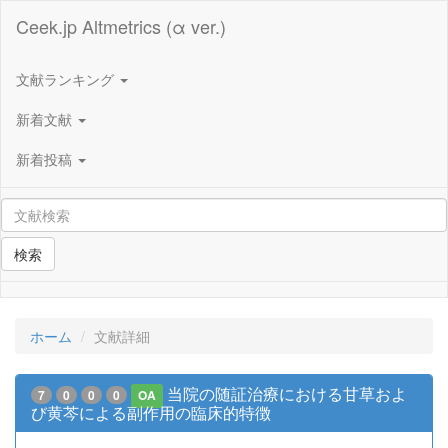
Ceek.jp Altmetrics (α ver.)
文献ランキング
新着文献
新着投稿
検索
ホーム
文献詳細
当院の随証治療における甘草およ
7
0
0
0
OA
び黄芩による副作用の臨床的特徴