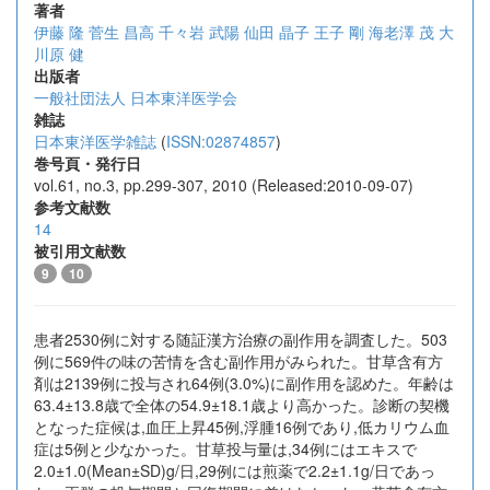
著者
伊藤 隆
菅生 昌高
千々岩 武陽
仙田 晶子
王子 剛
海老澤 茂
大
川原 健
出版者
一般社団法人 日本東洋医学会
雑誌
日本東洋医学雑誌
(
ISSN:02874857
)
巻号頁・発行日
vol.61, no.3, pp.299-307, 2010 (Released:2010-09-07)
参考文献数
14
被引用文献数
9
10
患者2530例に対する随証漢方治療の副作用を調査した。503
例に569件の味の苦情を含む副作用がみられた。甘草含有方
剤は2139例に投与され64例(3.0%)に副作用を認めた。年齢は
63.4±13.8歳で全体の54.9±18.1歳より高かった。診断の契機
となった症候は,血圧上昇45例,浮腫16例であり,低カリウム血
症は5例と少なかった。甘草投与量は,34例にはエキスで
2.0±1.0(Mean±SD)g/日,29例には煎薬で2.2±1.1g/日であっ