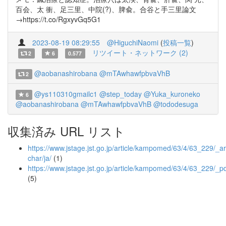
百会、太 衝、足三里、中院(?)、脾兪。合谷と手三里論文
→https://t.co/RgxyvGq5G1
2023-08-19 08:29:55
@HiguchiNaomi
(
投稿一覧
)
リツイート・ネットワーク (2)
2
6
0.577
@aobanashirobana
@mTAwhawfpbvaVhB
2
@ys110310gmailc1
@step_today
@Yuka_kuroneko
6
@aobanashirobana
@mTAwhawfpbvaVhB
@tododesuga
収集済み URL リスト
https://www.jstage.jst.go.jp/article/kampomed/63/4/63_229/_art
char/ja/
(1)
https://www.jstage.jst.go.jp/article/kampomed/63/4/63_229/_p
(5)