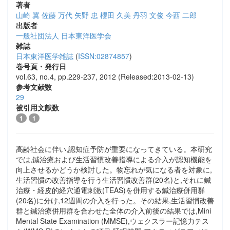
著者
山崎 翼
佐藤 万代
矢野 忠
櫻田 久美
丹羽 文俊
今西 二郎
出版者
一般社団法人 日本東洋医学会
雑誌
日本東洋医学雑誌
(
ISSN:02874857
)
巻号頁・発行日
vol.63, no.4, pp.229-237, 2012 (Released:2013-02-13)
参考文献数
29
被引用文献数
1
1
高齢社会に伴い,認知症予防が重要になってきている。本研究
では,鍼治療および生活習慣改善指導による介入が認知機能を
向上させるかどうか検討した。物忘れが気になる者を対象に,
生活習慣の改善指導を行う生活習慣改善群(20名)と,それに鍼
治療・経皮的経穴通電刺激(TEAS)を併用する鍼治療併用群
(20名)に分け,12週間の介入を行った。その結果,生活習慣改善
群と鍼治療併用群を合わせた全体の介入前後の結果では,Mini
Mental State Examination (MMSE),ウェクスラー記憶力テス