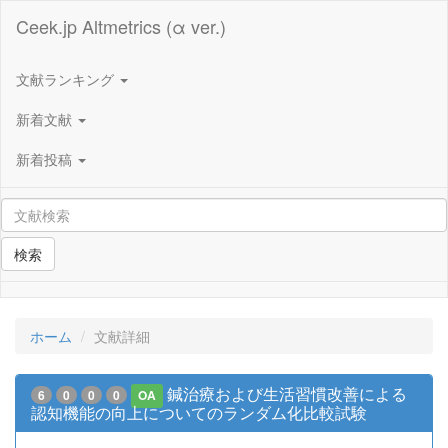
Ceek.jp Altmetrics (α ver.)
文献ランキング
新着文献
新着投稿
検索
ホーム
文献詳細
鍼治療および生活習慣改善による
6
0
0
0
OA
認知機能の向上についてのランダム化比較試験