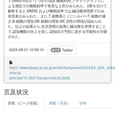
ト(WMS-R)のいくつかの項目,睡眠時間,アクティグラフィに
よる測定での睡眠効率で有意な上昇がみられた。2群を分けて
解析すると,MMSE および睡眠効率では,鍼治療併用群でのみ
有意差がみられた。また,T 細胞系とくにヘルパーT 細胞の減
少,B 細胞の増加,NK 細胞の増加,NK 活性の増強が認められ
た。以上の結果から,生活習慣の改善に鍼治療を併用すること
で,認知機能の向上を促し,認知症の予防に資する可能性が示唆
された。
2023-08-21 10:58:10
Twitter
6 + 7
https://www.jstage.jst.go.jp/article/kampomed/63/4/63_229/_articl
char/ja/
(
info:doi/10.3937/kampomed.63.229
)
言及状況
変動（ピーク前後）
変動（月別）
分布