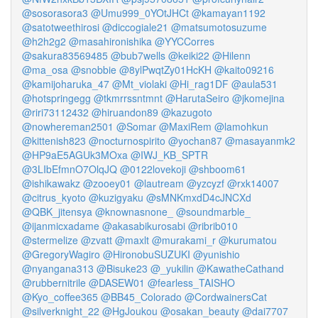
@sosorasora3
@Umu999_0YOtJHCt
@kamayan1192
@satotweethirosi
@diccogiale21
@matsumotosuzume
@h2h2g2
@masahironishika
@YYCCorres
@sakura83569485
@bub7wells
@keiki22
@Hilenn
@ma_osa
@snobbie
@8ylPwqtZy01HcKH
@kaito09216
@kamijoharuka_47
@Mt_violaki
@Hi_rag1DF
@aula531
@hotspringegg
@tkmrrssntmnt
@HarutaSeiro
@jkomejina
@riri73112432
@hiruandon89
@kazugoto
@nowhereman2501
@Somar
@MaxiRem
@lamohkun
@kittenish823
@nocturnospirito
@yochan87
@masayanmk2
@HP9aE5AGUk3MOxa
@IWJ_KB_SPTR
@3LIbEfmnO7OlqJQ
@0122lovekoji
@shboom61
@ishikawakz
@zooey01
@lautream
@yzcyzf
@rxk14007
@citrus_kyoto
@kuzigyaku
@sMNKmxdD4cJNCXd
@QBK_jitensya
@knownasnone_
@soundmarble_
@ijanmicxadame
@akasabikurosabi
@ribrib010
@stermelize
@zvatt
@maxlt
@murakami_r
@kurumatou
@GregoryWagiro
@HironobuSUZUKI
@yunishio
@nyangana313
@Bisuke23
@_yukilin
@KawatheCathand
@rubbernitrile
@DASEW01
@fearless_TAISHO
@Kyo_coffee365
@BB45_Colorado
@CordwainersCat
@silverknight_22
@HgJoukou
@osakan_beauty
@dai7707