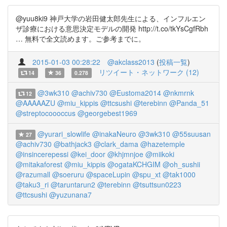
@yuu8ki9 神戸大学の岩田健太郎先生による、インフルエン
ザ診療における意思決定モデルの開発 http://t.co/tkYsCgfRbh
… 無料で全文読めます。ご参考までに。
2015-01-03 00:28:22
@akclass2013
(
投稿一覧
)
リツイート・ネットワーク (12)
14
36
0.278
@3wk310
@achiv730
@Eustoma2014
@nkmrnk
12
@AAAAAZU
@miu_kippis
@ttcsushi
@terebinn
@Panda_51
@streptocoooccus
@georgebest1969
@yurari_slowlife
@inakaNeuro
@3wk310
@55suusan
27
@achiv730
@bathjack3
@clark_dama
@hazetemple
@insincerepessi
@kei_door
@khjmnjoe
@miikoki
@mitakaforest
@miu_kippis
@ogataKCHGIM
@oh_sushii
@razumall
@soeruru
@spaceLupin
@spu_xt
@tak1000
@taku3_ri
@taruntarun2
@terebinn
@tsuttsun0223
@ttcsushi
@yuzunana7