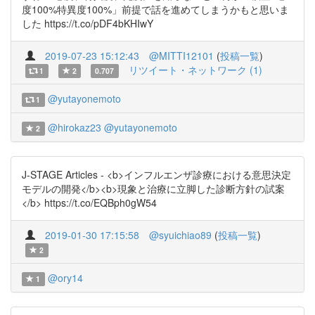
度100%特異度100%」前提で話を進めてしまうかもと思いま
した https://t.co/pDF4bKHIwY
2019-07-23 15:12:43
@MITTI12101
(
投稿一覧
)
リツイート・ネットワーク (1)
1
2
0.707
@yutayonemoto
1
@hirokaz23
@yutayonemoto
2
J-STAGE Articles - <b>インフルエンザ診療における意思決定
モデルの開発</b><b>現象と治療に立脚した診断方針の試案
</b> https://t.co/EQBph0gW54
2019-01-30 17:15:58
@syuichiao89
(
投稿一覧
)
2
@ory14
1