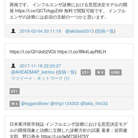
再掲です。 インフルエンザ診療における意思決定モデルの開
発 https://t.co/QCTchgpZd9 無料で閲覧可能です。 インフル
エンザの診療には必須の文献の一つかと思います。
2018-02-04 20:11:19
@akclass2013
(
投稿一覧
)
https://t.co/QI1dob2VCb https://t.co/Wk4LapR8LH
2017-11-18 22:20:27
@AHEADMAP_kantou
(
投稿一覧
)
1
4
0.000
リツイート・ネットワーク (1)
1
@eggandbeer
@ring1124303
@taka_hiro32
3
日本東洋医学雑誌 インフルエンザ診療における意思決定モデ
ルの開発現象と治療に立脚した診断方針の試案 著者：岩田健
太郎、野口善令 https://t.co/lwM73EH75Y