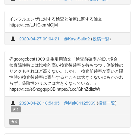
インフルエンザに対する検査と治療に関する論文
https://t.co/LJ1GkmMOjM
2020-04-27 09:04:21
@KayoSaito2
(
投稿一覧
)
@georgebest1969 先生引用論文「検査前確率が低い場合，
検査陽性時には比較的高い検査後確率を持ちつつ，偽陰性の
リスクもそれほど高くない。しかし，検査前確率が高いと陽
性時の検査後確率に寄与するところは大きくないにもかかわ
らず，偽陰性のリスクは大きくなっている。」
https://t.co/eSnxgq9pCB https://t.co/GhhZdlizWr
2020-04-26 16:54:05
@Mak64125969
(
投稿一覧
)
1
0