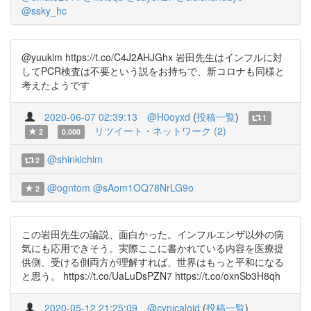
@ssky_hc
@yuukim https://t.co/C4J2AHJGhx 岩田先生はインフルに対
してPCR検査は不要という説をお持ちで、新コロナも同様と
考えたようです
2020-06-07 02:39:13
@H0oyxd
(
投稿一覧
)
1
リツイート・ネットワーク (2)
2
0.000
@shinkichim
2
@ogntom
@sAom1OQ78NrLG9o
2
この岩田先生の論説、面白かった。インフルエンザ以外の病
気にも応用できそう。実際ここに書かれている内容を医療提
供側、受ける側両方が理解すれば、世界はもっと平和になる
と思う。 https://t.co/UaLuDsPZN7 https://t.co/oxnSb3H8qh
2020-05-12 21:25:09
@cynicaloid
(
投稿一覧
)