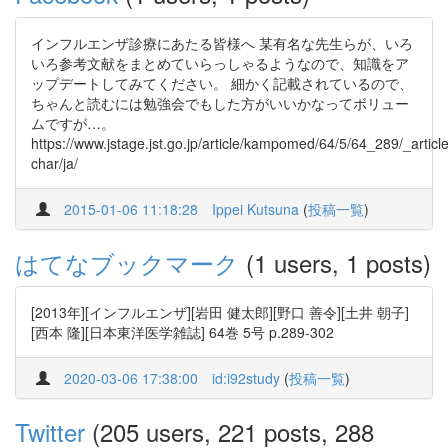
インフルエンザ診療にあたる皆様へ 某有名な先生らが、いろ
いろ参考文献をまとめていらっしゃるようなので、知識をア
ップデートしてみてください。 細かく記載されているので、
ちゃんと読むには勉強会でもした方がいいかなってボリュー
ムですが…。
https://www.jstage.jst.go.jp/article/kampomed/64/5/64_289/_article
char/ja/
2015-01-06 11:18:28
Ippei Kutsuna
(
投稿一覧
)
はてなブックマーク
(1 users, 1 posts)
[2013年][インフルエンザ][岩田 健太郎][野口 善令][土井 朝子]
[西本 隆][日本東洋医学雑誌] 64巻 5号 p.289-302
2020-03-06 17:38:00
id:i92study
(
投稿一覧
)
Twitter
(205 users, 221 posts, 288