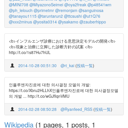
@MINI708
@MiyazonoSeimei
@oya2freak
@p48541wm
@ph_lelouch
@primetmr
@remonjam
@sanguinosa
@tanayou1115
@taruntarun2
@ttcsushi
@ut1Q76
@xxx2minus
@yosita0314
@ysakamo
@zauberhippo
<b>インフルエンザ診療における意思決定モデルの開発</b>
<b>現象と治療に立脚した診断方針の試案 </b>
http://t.co/1s87Hu7hUL
2014-10-28 00:51:30
@ri_kai
(
投稿一覧
)
인플루엔자진료에 대한 의사결정 모델의 개발:
https://t.co/Xbru2HLLhX인플루엔자진료에 대한 의사결정모델
의 개발 ... http://t.co/wGJfIqnVMU
2014-02-28 08:50:28
@Ryanfeed_RSS
(
投稿一覧
)
Wikipedia
(1 pages, 1 posts, 1