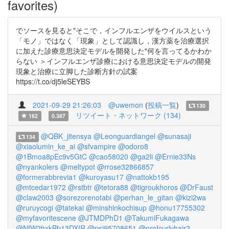
favorites)
でソースを見ると"そこで，インフルエンザをウイルスという
「モノ」ではなく「現象」として認識し，漢方薬を治療選択
に加えた診療意思決定モデルを開発した"何を言ってるかわか
らない ＞インフルエンザ診療における意思決定モデルの開発
現象と治療に立脚した診断方針の試案
https://t.co/dj5leSEYBS
2021-09-29 21:26:03
@uwemon
(
投稿一覧
)
130
リツイート・ネットワーク (134)
162
0.387
@QBK_jitensya
@Leonguardiangel
@sunasaji
134
@xiaolumin_ke_ai
@sfvampire
@odoro8
@1Bmoa8pEc9v5GtC
@cao58020
@ga2li
@Ernie33Ns
@nyankolers
@meltypot
@rrose32866857
@formerabbrevia1
@kuroyasu17
@nattokb195
@mtcedar1972
@rstbtr
@tetora88
@tigroukhoros
@DrFaust
@claw2003
@sorezorenotabi
@perhan_le_gitan
@kizi2wa
@ruruycogi
@tatekai
@minshinkochisup
@honu17755302
@myfavoritescene
@JTMDPhD1
@TakumiFukagawa
@NfW2hxkBb13DXIR
@psj95708651
@profcurlyhair2