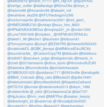
@kaito09216
@mario_n1111
@Hi_rag1DF
@IguchiYufu
@vertigo_outlier
@alaltaciega
@K2rooOka
@zinyo_o
@hatome88
@hiruandon89
@takashi_md
@wrainbow_sky258
@hFUYwc6aqpmUzN5
@nocturnospirito
@nowhereman2501
@red_giant_
@HIMEGANBU720
@onkapi
@suzu_hiro_8823
@HP9aE5AGUk3MOxa
@moptop221_jm
@unten1000
@Lune73091848
@miyaken_
@nNFMU4hOSYbtL6u
@take01_98
@kichio1
@lautream
@shboom61
@Yomuyomupoo
@yzcyzf
@EZ997RS
@cheese92565433
@makimakiOL
@QBK_jitensya
@sMNKmxdD4cJNCXd
@soundmarble_
@CarbonCopyTM
@ebisuebi
@kitokitouo
@rei6007
@sarukani_judge
@tokigatomalu
@treacle_m
@zvatt
@2010ameame
@citrus_kyoto
@HironobuSUZUKI
@klasicista
@kuroneko48a
@pontsetchaussee
@TABESUGI1025
@yukitama1717
@0503millie
@analogsiki
@BB45_Colorado
@big_cata
@Bisuke23
@goike19491
@hidetoshiraishi
@ilvcoffee454545
@KawatheCathand
@KTG703
@kurotal
@nekokoneko2013
@okym_1986
@rubbernitrile
@_zahir
@CordwainersCat
@dai7707
@HgJoukou
@hrm_med
@MATPice
@osakan_beauty
@silverknight_22
@varierrulu
@1Bmoa8pEc9v5GtC
@cmate2011
@hot3qu
@sayori27
@sisichandayo