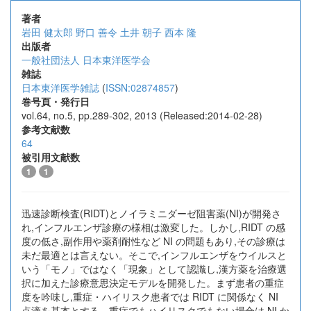
著者
岩田 健太郎
野口 善令
土井 朝子
西本 隆
出版者
一般社団法人 日本東洋医学会
雑誌
日本東洋医学雑誌
(
ISSN:02874857
)
巻号頁・発行日
vol.64, no.5, pp.289-302, 2013 (Released:2014-02-28)
参考文献数
64
被引用文献数
1
1
迅速診断検査(RIDT)とノイラミニダーゼ阻害薬(NI)が開発さ
れ,インフルエンザ診療の様相は激変した。しかし,RIDT の感
度の低さ,副作用や薬剤耐性など NI の問題もあり,その診療は
未だ最適とは言えない。そこで,インフルエンザをウイルスと
いう「モノ」ではなく「現象」として認識し,漢方薬を治療選
択に加えた診療意思決定モデルを開発した。まず患者の重症
度を吟味し,重症・ハイリスク患者では RIDT に関係なく NI
点滴を基本とする。重症でもハイリスクでもない場合は,NI か