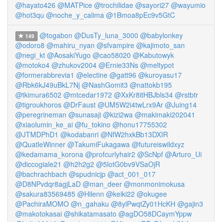
@hayato426
@MATPice
@trochilidae
@sayori27
@wayumio
@hot3qu
@noche_y_calima
@1Bmoa8pEc9v5GtC
@togabon
@DusTy_luna_3000
@babylonkey
149
@odoro8
@mahiru_nyan
@sfvampire
@kajimoto_san
@negi_kt
@AosakiYugo
@cao58020
@Kabutowyk
@motoko4
@zhukov2004
@Ernie33Ns
@meltypot
@formerabbrevia1
@electine
@gatt96
@kuroyasu17
@Rbk6kJ49uBkL7Nj
@NashGomit3
@nattokb195
@tkimura6502
@mtcedar1972
@XxKr8itHBJbls34
@rstbtr
@tigroukhoros
@DrFaust
@UM5W2i4twLrx9Ar
@Juing14
@peregrineman
@sunasaji
@kizi2wa
@makimaki202041
@xiaolumin_ke_ai
@fu_tokino
@honu17755302
@JTMDPhD1
@kodabanri
@NfW2hxkBb13DXIR
@QuatleWinner
@TakumiFukagawa
@futureiswildxyz
@kedamama_korona
@profcurlyhair2
@ScNpf
@Arturo_Ui
@diccogiale21
@h2h2g2
@5lotG0bv9VSaOjR
@bachrachbach
@spudnicjp
@act_001_017
@D8NPvdqr8agjLaD
@man_deer
@monmonimokusa
@sakura83569485
@Hilenn
@keiki22
@okugee
@PachiraMOMO
@n_gahaku
@8ylPwqtZy01HcKH
@gajin3
@makotokasai
@shikatamasato
@agDO58DCaymYppw