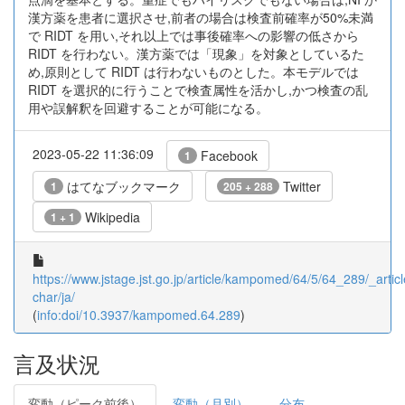
漢方薬を患者に選択させ,前者の場合は検査前確率が50%未満
で RIDT を用い,それ以上では事後確率への影響の低さから
RIDT を行わない。漢方薬では「現象」を対象としているた
め,原則として RIDT は行わないものとした。本モデルでは
RIDT を選択的に行うことで検査属性を活かし,かつ検査の乱
用や誤解釈を回避することが可能になる。
2023-05-22 11:36:09
Facebook
1
はてなブックマーク
Twitter
1
205 + 288
Wikipedia
1 + 1
https://www.jstage.jst.go.jp/article/kampomed/64/5/64_289/_articl
char/ja/
(
info:doi/10.3937/kampomed.64.289
)
言及状況
変動（ピーク前後）
変動（月別）
分布