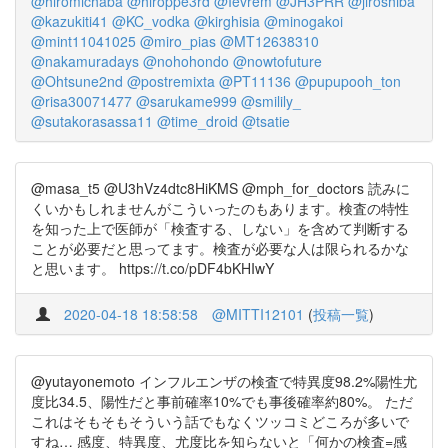
@hiromichaba
@hiroppe3rd
@Ievrem
@JH3PRR
@jiroshiba
@kazukiti41
@KC_vodka
@kirghisia
@minogakoi
@mint11041025
@miro_pias
@MT12638310
@nakamuradays
@nohohondo
@nowtofuture
@Ohtsune2nd
@postremixta
@PT11136
@pupupooh_ton
@risa30071477
@sarukame999
@smilily_
@sutakorasassa11
@time_droid
@tsatie
@masa_t5 @U3hVz4dtc8HiKMS @mph_for_doctors 読みに
くいかもしれませんがこういったのもあります。検査の特性
を知った上で医師が「検査する、しない」を含めて判断する
ことが必要だと思ってます。検査が必要な人は限られるかな
と思います。 https://t.co/pDF4bKHIwY
2020-04-18 18:58:58
@MITTI12101
(
投稿一覧
)
@yutayonemoto インフルエンザの検査で特異度98.2%陽性尤
度比34.5、陽性だと事前確率10%でも事後確率約80%。 ただ
これはそもそもそういう話でもなくツッコミどころが多いで
すね… 感度、特異度、尤度比を知らないと「何かの検査=感