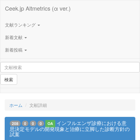
Ceek.jp Altmetrics (α ver.)
文献ランキング
新着文献
新着投稿
検索
ホーム
文献詳細
インフルエンザ診療における意
208
0
0
0
OA
思決定モデルの開発現象と治療に立脚した診断方針の
試案