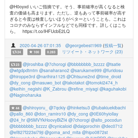
@H0oyxd いいご指摘です。そう、事前確率が高くなると検
査の価値も高まります。ただし、逆もあって事前確率が高す
ぎると今度は検査しないほうがベターということも。これは
コロナのみならずインフルなどでも同様です。詳しくはこち
ら。 https://t.co/lHFUcbE2LQ
2020-04-26 07:01:35
@georgebest1969
(
投稿一覧
)
リツイート・ネットワーク (23)
24
100
0.283
@jiroshiba
@7chorogi
@bbbbbbbb_bzzzz
@tsatie
23
@wtgdpdtmtm
@sanaharano2
@sarukame999
@furidosu
@hiroppe3rd
@narihira1125
@Ohtsune2nd
@time_droid
@dy_cong
@masuwo_bot
@takotakot
@tomoki2474_h
@keihin_negishi
@K_Zabrou
@refine_miyagi
@kaguhakobi
@Naginoharuka
@shiroyoru_
@7qckiy
@hinketsu3
@tubakiuekibachi
44
@pallo_860
@don_ramiro10
@dy_cong
@0E60hyiollay
@24_hr
@5MVYkHoovyBiZf4
@7chorogi
@alto_pocodun
@bbbbbbbb_bzzzz
@cynicaloid
@daigorochin
@dec0712
@ef827f223si79ji
@goma_and_mita
@hipo0872st