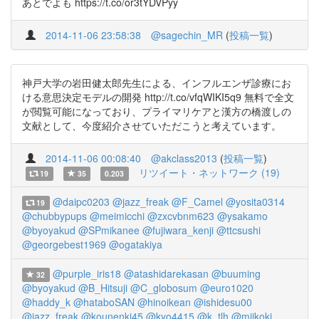
あとでよも https://t.co/or3tYDVPyy
2014-11-06 23:58:38
@sagechin_MR
(
投稿一覧
)
神戸大学の岩田健太郎先生による、インフルエンザ診療にお
ける意思決定モデルの開発 http://t.co/vfqWIKI5q9 無料で全文
が閲覧可能になっており、プライマリケアと漢方の橋渡しの
文献として、今度紹介させていただこうと考えています。
2014-11-06 00:08:40
@akclass2013
(
投稿一覧
)
リツイート・ネットワーク (19)
19
35
0.203
@daipc0203
@jazz_freak
@F_Camel
@yosita0314
19
@chubbypups
@meimicchi
@zxcvbnm623
@ysakamo
@byoyakud
@SPmikanee
@fujiwara_kenji
@ttcsushi
@georgebest1969
@ogatakiya
@purple_iris18
@atashidarekasan
@buuming
32
@byoyakud
@B_Hitsuji
@C_globosum
@euro1020
@haddy_k
@hataboSAN
@hinoikean
@ishidesu00
@jazz_freak
@kounenki45
@kyo4415
@k_tlh
@miikoki