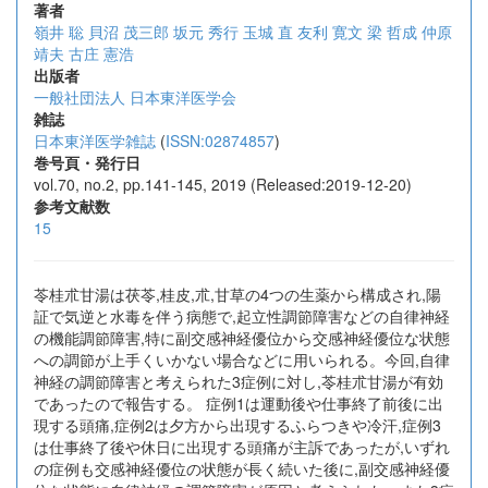
著者
嶺井 聡
貝沼 茂三郎
坂元 秀行
玉城 直
友利 寛文
梁 哲成
仲原
靖夫
古庄 憲浩
出版者
一般社団法人 日本東洋医学会
雑誌
日本東洋医学雑誌
(
ISSN:02874857
)
巻号頁・発行日
vol.70, no.2, pp.141-145, 2019 (Released:2019-12-20)
参考文献数
15
苓桂朮甘湯は茯苓,桂皮,朮,甘草の4つの生薬から構成され,陽
証で気逆と水毒を伴う病態で,起立性調節障害などの自律神経
の機能調節障害,特に副交感神経優位から交感神経優位な状態
への調節が上手くいかない場合などに用いられる。今回,自律
神経の調節障害と考えられた3症例に対し,苓桂朮甘湯が有効
であったので報告する。 症例1は運動後や仕事終了前後に出
現する頭痛,症例2は夕方から出現するふらつきや冷汗,症例3
は仕事終了後や休日に出現する頭痛が主訴であったが,いずれ
の症例も交感神経優位の状態が長く続いた後に,副交感神経優