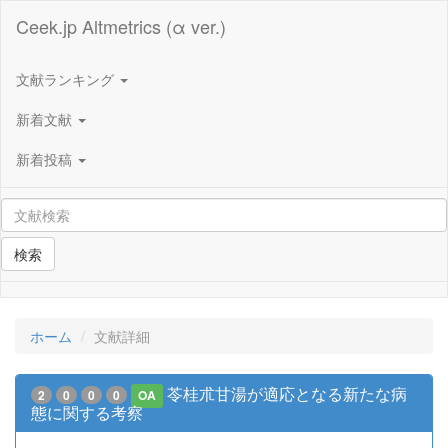
Ceek.jp Altmetrics (α ver.)
文献ランキング
新着文献
新着投稿
検索
ホーム
文献詳細
苓桂朮甘湯が適応となる新たな病
2
0
0
0
OA
態に関する考察