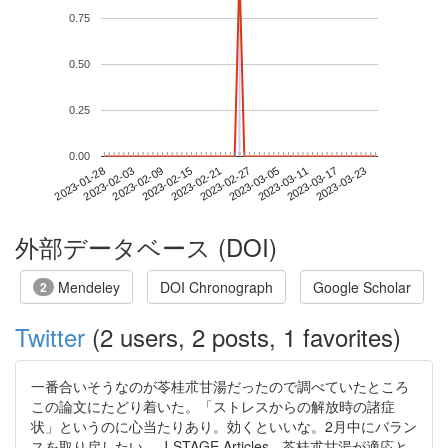
0.75
0.50
0.25
0.00
2023-03-17
2023-01-28
2023-02-15
2023-03-05
2023-03-23
2023-02-03
2023-02-21
2023-03-11
2023-02-09
2023-02-27
外部データベース (DOI)
Mendeley
DOI Chronograph
Google Scholar
2
Twitter
(2 users, 2 posts, 1 favorites)
一番合いそうなのが苓桂朮甘湯だったので調べていたところ
この論文にたどり着いた。「ストレスからの解放時の諸症
状」というのに心当たりあり。効くといいな。2月中にバラン
スを取り戻したい。 J-STAGE Articles - 苓桂朮甘湯が適応と