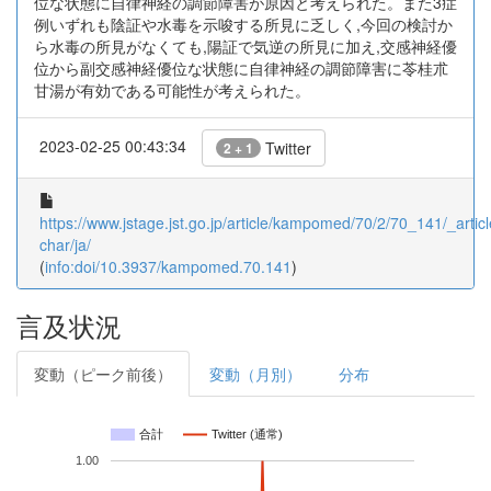
位な状態に自律神経の調節障害が原因と考えられた。また3症
例いずれも陰証や水毒を示唆する所見に乏しく,今回の検討か
ら水毒の所見がなくても,陽証で気逆の所見に加え,交感神経優
位から副交感神経優位な状態に自律神経の調節障害に苓桂朮
甘湯が有効である可能性が考えられた。
2023-02-25 00:43:34
Twitter
2 + 1
https://www.jstage.jst.go.jp/article/kampomed/70/2/70_141/_articl
char/ja/
(
info:doi/10.3937/kampomed.70.141
)
言及状況
変動（ピーク前後）
変動（月別）
分布
合計
Twitter (通常)
1.00