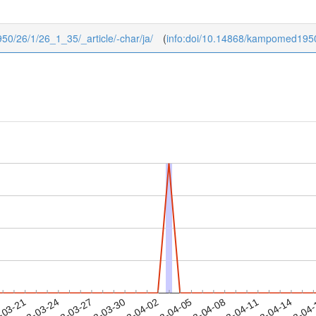
950/26/1/26_1_35/_article/-char/ja/
(
info:doi/10.14868/kampomed195
2023-04-11
2023-04-14
2023-04
-03-21
2
2023-03-24
2023-03-27
2023-03-30
2023-04-02
2023-04-05
2023-04-08