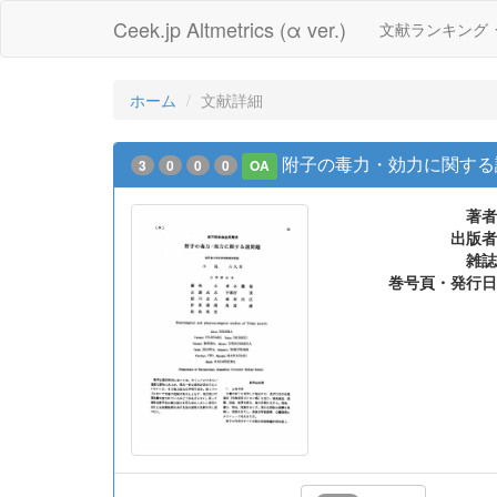
Ceek.jp Altmetrics (α ver.)
文献ランキング
ホーム
文献詳細
附子の毒力・効力に関する
3
0
0
0
OA
著者
出版者
雑誌
巻号頁・発行日