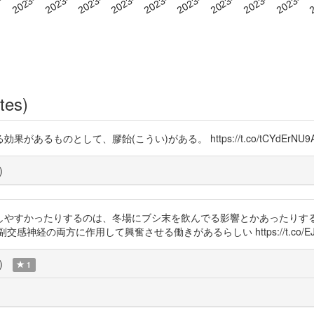
tes)
ものとして、膠飴(こうい)がある。 https://t.co/tCYdErNU9
)
しやすかったりするのは、冬場にブシ末を飲んでる影響とかあったりする
経の両方に作用して興奮させる働きがあるらしい https://t.co/EJo
)
1