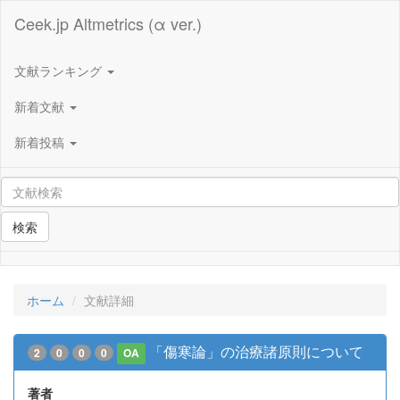
Ceek.jp Altmetrics (α ver.)
文献ランキング
新着文献
新着投稿
検索
ホーム
文献詳細
「傷寒論」の治療諸原則について
2
0
0
0
OA
著者