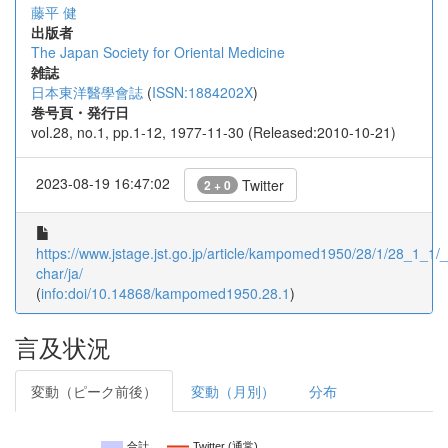
藤平 健
出版者
The Japan Society for Oriental Medicine
雑誌
日本東洋醫學會誌
(
ISSN:1884202X
)
巻号頁・発行日
vol.28, no.1, pp.1-12, 1977-11-30 (Released:2010-10-21)
2023-08-19 16:47:02
Twitter
2 + 0
https://www.jstage.jst.go.jp/article/kampomed1950/28/1/28_1_1/_a
char/ja/
(
info:doi/10.14868/kampomed1950.28.1
)
言及状況
変動（ピーク前後）
変動（月別）
分布
合計
Twitter (通常)