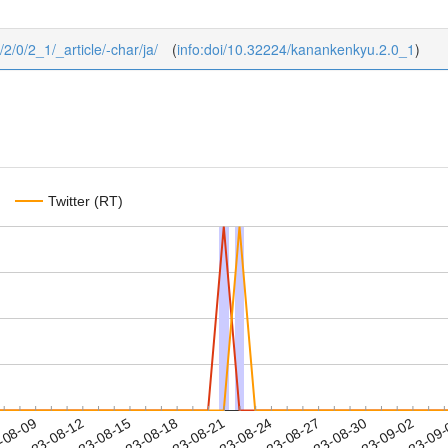
/2/0/2_1/_article/-char/ja/
(
info:doi/10.32224/kanankenkyu.2.0_1
)
Twitter (RT)
2023-08-30
2023-09-02
2023-09
-08-09
2
2023-08-12
2023-08-15
2023-08-18
2023-08-21
2023-08-24
2023-08-27