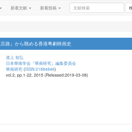
新着文献
新着投稿
乾旦路』から眺める香港粤劇映画史
道上 知弘
日本華南学会『華南研究』編集委員会
華南研究
(
ISSN:21884846
)
vol.2, pp.1-22, 2015 (Released:2019-03-08)