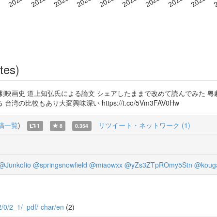
tes)
劇映画史 道上知弘氏による論文 シェアしたままで改めて読んでみた 粤
較もあり大変興味深い https://t.co/5Vm3FAV0Hw
稿一覧
)
リツイート・ネットワーク (1)
1
8
0.354
@JunkoIio
@springsnowfield
@miaowxx
@yZs3ZTpROmy5Stn
@kouga
/2/0/2_1/_pdf/-char/en
(2)