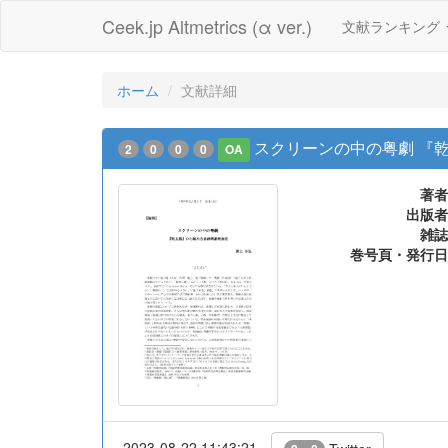
Ceek.jp Altmetrics (α ver.)
文献ランキング
ホーム
文献詳細
スクリーンの中の粤劇 『
2
0
0
0
OA
著者
出版者
雑誌
巻号頁・発行日
2023-08-22 11:43:21