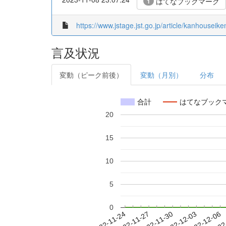
はてなブックマーク
1
https://www.jstage.jst.go.jp/article/kanhouseike
言及状況
変動（ピーク前後）
変動（月別）
分布
合計
はてなブック
20
15
10
5
0
2022-11-30
2022-12-03
2022-12-06
2022
2022-11-24
2022-11-27