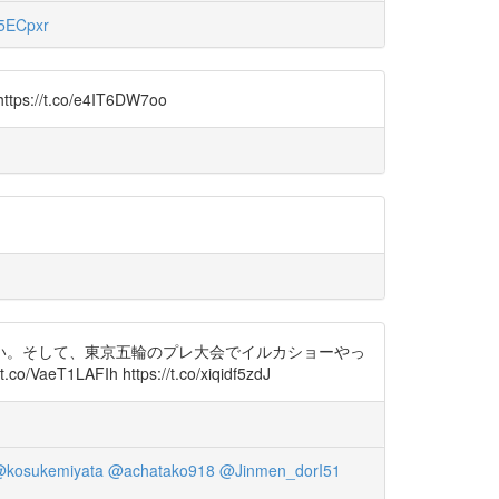
5ECpxr
co/e4IT6DW7oo
い。そして、東京五輪のプレ大会でイルカショーやっ
AFIh https://t.co/xiqidf5zdJ
kosukemiyata
@achatako918
@Jinmen_dorI51