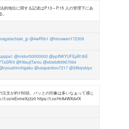
C 法的地位に関する記述はP.13～P.15 人の管理下にあ
る。
agatachiaki_jp
@4wRhb1
@himawari172309
upppa1
@midori50000000
@ppINKYUFEpB1ibE
YTaSRr0
@HitsujiTarou
@ebiebi89967064
@ryoushinchigaku
@usapanboo7217
@28kiyokiyo
ルカの注文が約150頭。パッとの印象は多いなぁって感じ
z2z0 https://t.co/HrA4WXdxfX