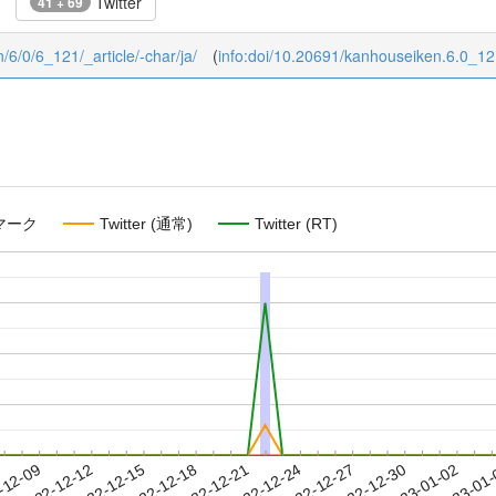
Twitter
41 + 69
n/6/0/6_121/_article/-char/ja/
(
info:doi/10.20691/kanhouseiken.6.0_1
マーク
Twitter (通常)
Twitter (RT)
2022-12-30
2023-01-02
2023-01
-12-09
2
2022-12-12
2022-12-15
2022-12-18
2022-12-21
2022-12-24
2022-12-27