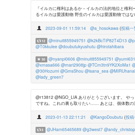
『イルカに権利はあるか－イルカの法的地位と権利ー』山崎将文
るイルカは愛護動物 野生のイルカは愛護動物では
2023-09-01 11:59:14
@a_hosokawa
(
投稿一
@minuit855949751
@k2kBcTiP82T4D13
@p
12
@T0kkulee
@doubutukyushutu
@hirotahibara
@nyanpi0606
@minuit855949751
@yumi631
30
@xmasa666
@mari2908jp
@TCm3tn9YK2XoMa1
@
@30Hozumi
@GmsShou
@isana_sea
@MIRUhana
@lady_green7
@r13812 @NGO_LIA ありがとうございます
ですね。これの裏も取りたい…… あとは、個体数の減少がどれくら
2023-01-13 22:11:21
@KangoDoubutu
(
投稿
@JHam65465689
@g3west7
@andy_christop
5