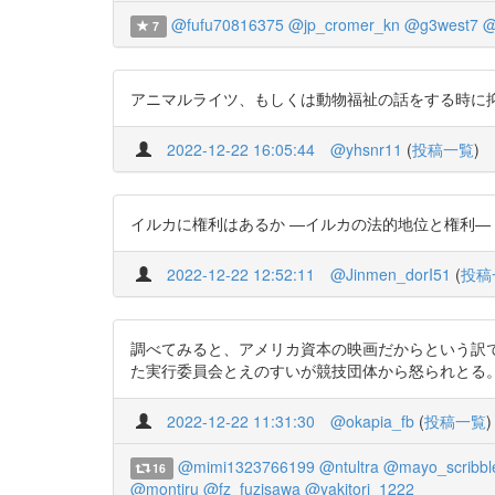
@fufu70816375
@jp_cromer_kn
@g3west7
@
7
アニマルライツ、もしくは動物福祉の話をする時に抑えておく
2022-12-22 16:05:44
@yhsnr11
(
投稿一覧
)
イルカに権利はあるか ―イルカの法的地位と権利― https://
2022-12-22 12:52:11
@Jinmen_dorI51
(
投稿
調べてみると、アメリカ資本の映画だからという訳
た実行委員会とえのすいが競技団体から怒られとる。 #今日の論文 『イルカに
2022-12-22 11:31:30
@okapia_fb
(
投稿一覧
)
@mimi1323766199
@ntultra
@mayo_scribbl
16
@montiru
@fz_fuzisawa
@yakitori_1222