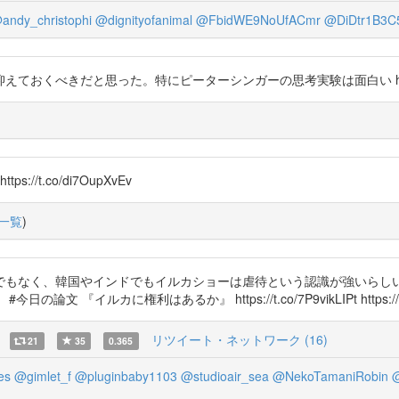
andy_christophi
@dignityofanimal
@FbidWE9NoUfACmr
@DiDtr1B3C
べきだと思った。特にピーターシンガーの思考実験は面白い https://t.
t.co/di7OupXvEv
一覧
)
でもなく、韓国やインドでもイルカショーは虐待という認識が強いらし
権利はあるか』 https://t.co/7P9vikLIPt https://t.co/VaeT1L
リツイート・ネットワーク (16)
21
35
0.365
es
@gimlet_f
@pluginbaby1103
@studioair_sea
@NekoTamaniRobin
@