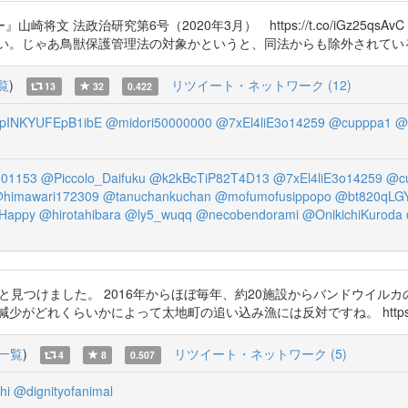
 法政治研究第6号（2020年3月） https://t.co/iGz25qsAv
ない。じゃあ鳥獣保護管理法の対象かというと、同法からも除外されてい
覧
)
リツイート・ネットワーク (12)
13
32
0.422
pINKYUFEpB1ibE
@midori50000000
@7xEl4liE3o14259
@cupppa1
@n
01153
@Piccolo_Daifuku
@k2kBcTiP82T4D13
@7xEl4liE3o14259
@c
himawari172309
@tanuchankuchan
@mofumofusippopo
@bt820qLG
Happy
@hirotahibara
@ly5_wuqq
@necobendorami
@OnikichiKuroda
。 やっと見つけました。 2016年からほぼ毎年、約20施設からバンドウイ
いかによって太地町の追い込み漁には反対ですね。 https://t.co/eEvmeX
一覧
)
リツイート・ネットワーク (5)
4
8
0.507
hi
@dignityofanimal