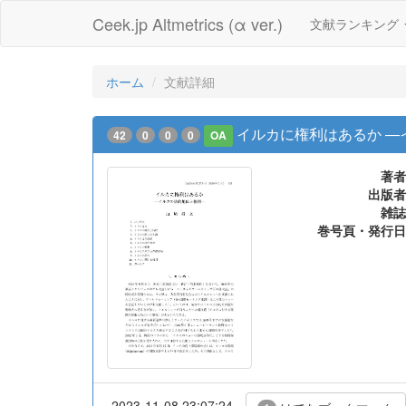
Ceek.jp Altmetrics (α ver.)
文献ランキング
ホーム
文献詳細
イルカに権利はあるか ―
42
0
0
0
OA
著者
出版者
雑誌
巻号頁・発行日
2023-11-08 23:07:24