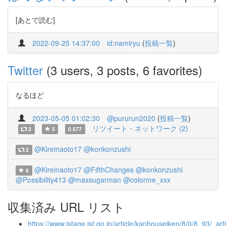
[あとで読む]
2022-09-25 14:37:00
id:namiryu
(
投稿一覧
)
Twitter
(3 users, 3 posts, 6 favorites)
なるほど
2023-05-05 01:02:30
@pururun2020
(
投稿一覧
)
リツイート・ネットワーク (2)
2
5
0.577
@Kireinaoto17
@konkonzushi
2
@Kireinaoto17
@FifthChanges
@konkonzushi
6
@Possibility413
@maxsugarman
@colorme_xxx
収集済み URL リスト
https://www.jstage.jst.go.jp/article/kanhouseiken/8/0/8_93/_arti