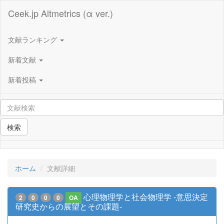
Ceek.jp Altmetrics (α ver.)
文献ランキング
新着文献
新着投稿
検索
ホーム
文献詳細
心理物理学と社会物理学 -意思決定
2
0
0
0
OA
研究史からの展望とその課題-