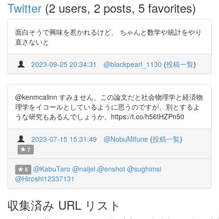
Twitter
(2 users, 2 posts, 5 favorites)
面白そうで興味を惹かれるけど、 ちゃんと数学や統計をやり
直さないと
2023-09-25 20:34:31
@blackpearl_1130
(
投稿一覧
)
@kenmcalinn すみません、この論文だと社会物理学と経済物
理学をイコールとしているように思うのですが、別とするよ
うな研究もあるんでしょうか。https://t.co/h56tHZPn50
2023-07-15 15:31:49
@NobuMifune
(
投稿一覧
)
7
@KabuTaro
@naijel
@enshot
@sughimsi
5
@Hiroshi12337131
収集済み URL リスト