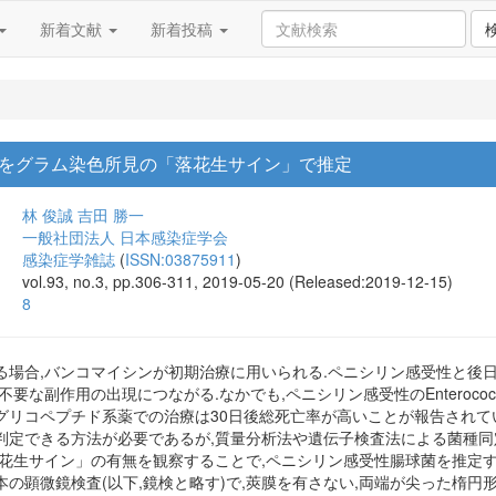
新着文献
新着投稿
をグラム染色所見の「落花生サイン」で推定
林 俊誠
吉田 勝一
一般社団法人 日本感染症学会
感染症学雑誌
(
ISSN:03875911
)
vol.93, no.3, pp.306-311, 2019-05-20 (Released:2019-12-15)
8
る場合,バンコマイシンが初期治療に用いられる.ペニシリン感受性と後
要な副作用の出現につながる.なかでも,ペニシリン感受性のEnterococcu
コペプチド系薬での治療は30日後総死亡率が高いことが報告されている.この
判定できる方法が必要であるが,質量分析法や遺伝子検査法による菌種同
花生サイン」の有無を観察することで,ペニシリン感受性腸球菌を推定す
の顕微鏡検査(以下,鏡検と略す)で,莢膜を有さない,両端が尖った楕円