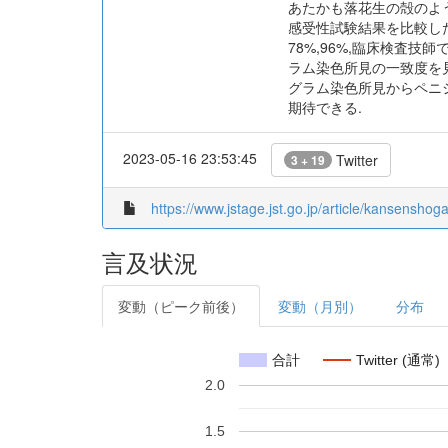
あたかも落花生の殻のよ
感受性試験結果を比較し
78%,96%,臨床検査
ラム染色所見の一致度を見たカ
グラム染色所見からペニ
期待できる.
2023-05-16 23:53:45
Twitter
3 + 19
https://www.jstage.jst.go.jp/article/kansenshog
言及状況
変動（ピーク前後）
変動（月別）
分布
合計
Twitter (通常)
2.0
1.5