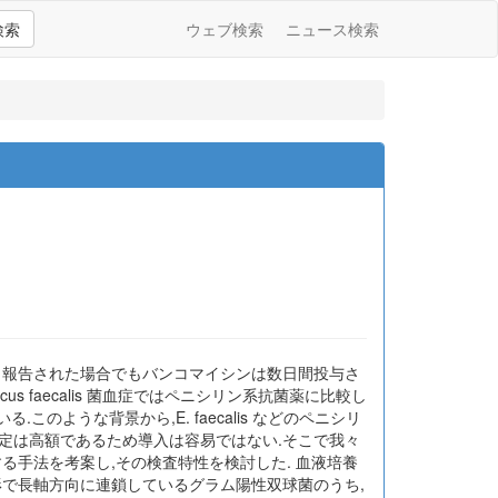
検索
ウェブ検索
ニュース検索
日報告された場合でもバンコマイシンは数日間投与さ
s faecalis 菌血症ではペニシリン系抗菌薬に比較し
ような背景から,E. faecalis などのペニシリ
定は高額であるため導入は容易ではない.そこで我々
る手法を考案し,その検査特性を検討した. 血液培養
形で長軸方向に連鎖しているグラム陽性双球菌のうち,