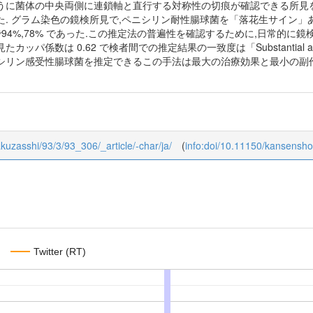
うに菌体の中央両側に連鎖軸と直行する対称性の切痕が確認できる所見
た. グラム染色の鏡検所見で,ペニシリン耐性腸球菌を「落花生サイン」
技師で94%,78% であった.この推定法の普遍性を確認するために,日常的
ッパ係数は 0.62 で検者間での推定結果の一致度は「Substantial 
シリン感受性腸球菌を推定できるこの手法は最大の治療効果と最小の副
akuzasshi/93/3/93_306/_article/-char/ja/
(
info:doi/10.11150/kansensh
Twitter (RT)