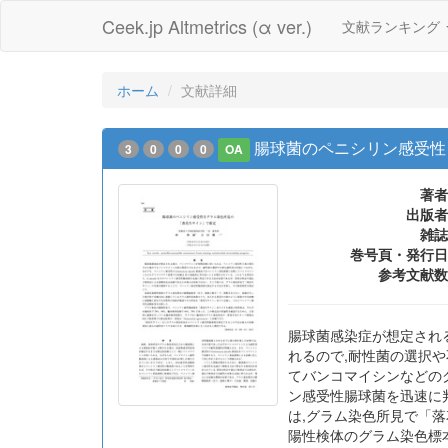
Ceek.jp Altmetrics (α ver.)
文献ランキング
ホーム
文献詳細
腸球菌のペニシリン感受性
3
0
0
0
OA
著者
出版者
雑誌
巻号頁・発行日
参考文献数
腸球菌感染症が想定され
れるので,耐性菌の選択や不
てバンコマイシンなどのグリ
ン感受性腸球菌を迅速に
は,グラム染色所見で「落
陽性検体のグラム染色標本