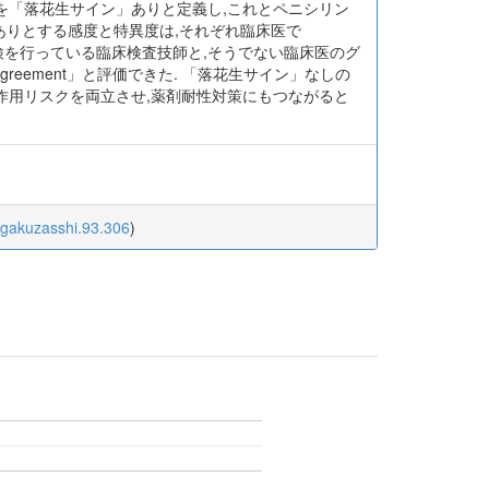
を「落花生サイン」ありと定義し,これとペニシリン
ありとする感度と特異度は,それぞれ臨床医で
に鏡検を行っている臨床検査技師と,そうでない臨床医のグ
agreement」と評価できた. 「落花生サイン」なしの
作用リスクを両立させ,薬剤耐性対策にもつながると
ogakuzasshi.93.306
)