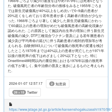
1966年ごろより減少の速度をはやめ1979年には死者0となっ
た. 破傷風死亡者の年齢別分布の推移をみると1955年ごろま
では新生児破傷風が40%以上をしめ次いで0~9歳の患者が
20%近くをしめており若年患者が多く高齢者の割合が少なか
った. 1966年ごろより著しく減少した新生児破傷風にかわっ
て60歳以上の患者の増加がめだち破傷風患者の高齢化現象が
認められた. この原因として施設内出生率の増加に伴う新生児
破傷風の減少, DTP三種混合ワクチン普及による若年層患者の
減少及び平均寿命の延びに伴う高齢患者の相対的増加等が考
えられる. 自験例593人について破傷風の致死率の変遷を検討
したところ1970年までは40%以上の患者が死亡したが1971年
以後の致死率の低下はめざましく20%以下となった. 特に
Onsettime48時間以内の重症例における1976年以後の致死率
の低下が著しく, 集中治療の普及と進歩によるものと考えられ
た.
2024-01-07 12:57:17
知恵袋
2
Twitter
26 + 15
https://www.jstage.jst.go.jp/article/kansenshogakuzasshi1970/59/