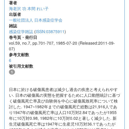
著者
海老沢 功
本間 れい子
出版者
一般社団法人 日本感染症学会
雑誌
感染症学雑誌
(
ISSN:03875911
)
巻号頁・発行日
vol.59, no.7, pp.701-707, 1985-07-20 (Released:2011-09-
07)
参考文献数
6
被引用文献数
1
日本に於ける破傷風患者は減少し過去の疾患と考えられやす
い. 日本の破傷風の実態を把握するために人口動態統計に基づ
く破傷風死亡率及び自験例を中心に破傷風致死率について検
討した. 1947~1982年までの破傷風死亡総数は21,916人であ
り1947年の破傷風死亡率は人口10万対2.84であったが1955
年に10万対0.98, 1982年に10万対0.02と著しく減少した. 新
生児破傷風死亡率は1947年に生産児10万対36.1であったが