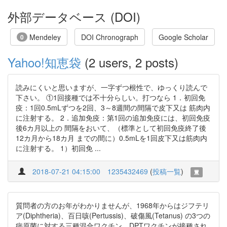
外部データベース (DOI)
Mendeley
DOI Chronograph
Google Scholar
0
Yahoo!知恵袋
(2 users, 2 posts)
読みにくいと思いますが、一字ずつ根性で、ゆっくり読んで
下さい。 ①1回接種では不十分らしい。打つなら 1．初回免
疫：1回0.5mLずつを2回、3～8週間の間隔で皮下又は 筋肉内
に注射する。 2．追加免疫：第1回の追加免疫には、初回免疫
後6カ月以上の 間隔をおいて、（標準として初回免疫終了後
12カ月から18カ月 までの間に）0.5mLを1回皮下又は筋肉内
に注射する。 1）初回免 ...
2018-07-21 04:15:00
1235432469
(
投稿一覧
)
質問者の方のお年がわかりませんが、1968年からはジフテリ
ア(Diphtheria)、百日咳(Pertussis)、破傷風(Tetanus) の3つの
病原菌に対する三種混合ワクチン、DPTワクチンが接種され