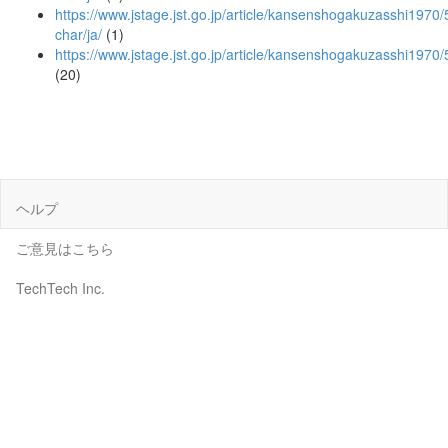
https://www.jstage.jst.go.jp/article/kansenshogakuzasshi1970/
char/ja/
(1)
https://www.jstage.jst.go.jp/article/kansenshogakuzasshi1970
(20)
ヘルプ
ご意見はこちら
TechTech Inc.