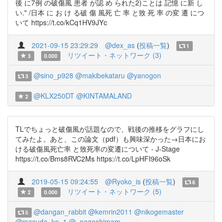
後 に7例 の破傷風 患者 が認 め られた2)ことは 記憶 に新 し
い." /日本 に お け る破 傷 風死 亡 率 と致 死 率 の変 遷 につ
いて https://t.co/kCq1HV9JYc
2021-09-15 23:29:29
@dex_as
(
投稿一覧
)
1
リツイート・ネットワーク (3)
3
0.000
@sino_p928
@makibekataru
@yanogon
3
@KLX250DT
@KINTAMALAND
2
TLでちょっと破傷風が話題なので、戦後の推移をグラフにし
てみたよ。あと、この論文（pdf）も興味深かった→日本にお
ける破傷風死亡率 と致死率の変遷について - J-Stage
https://t.co/Bms8RVC2Ms https://t.co/LpHFI96oSk
2019-05-15 09:24:55
@Ryoko_is
(
投稿一覧
)
6
リツイート・ネットワーク (5)
2
0.000
@dangan_rabbit
@kemrin2011
@nikogemaster
5
@masuda_ko_1
@_nagashimam