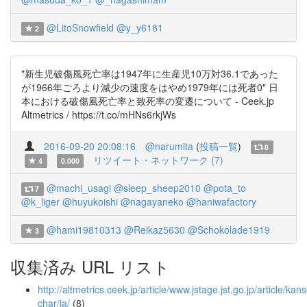
@LitoSnowfield
@y_y6181
2
"新生児破傷風死亡率は1947年に生産児10万対36.1であった
が1966年ごろより減少の速度をはやめ1979年には死者0" 日
本における破傷風死亡率と致死率の変遷について - Ceek.jp
Altmetrics / https://t.co/mHNs6rkjWs
2016-09-20 20:08:16
@narumita
(
投稿一覧
)
8
リツイート・ネットワーク (7)
4
0.000
@machi_usagi
@sleep_sheep2010
@pota_to
7
@k_liger
@huyukoishi
@nagayaneko
@haniwafactory
@hami19810313
@Reikaz5630
@Schokolade1919
3
収集済み URL リスト
http://altmetrics.ceek.jp/article/www.jstage.jst.go.jp/article
char/ja/
(8)