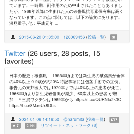
ています。一時期、副作用のため中止されたこともありまし
たが、1968年以降に生まれた人の破傷風抗毒素保有率は高く
なっています。この点に関しては、以下の論文にあります。
深見重子, 他：平成元年 ...
2015-06-20 01:35:00
126069456
(
投稿一覧
)
Twitter
(26 users, 28 posts, 15
favorites)
日本の歴史；破傷風 1955年頃までは新生児の破傷風が全体
の40%以上 0-9歳が約20% 特記事項には包茎手術での症例。
報告元の東邦医大では1970年までは40%以上の患者が死亡。
1966年頃より新生児破傷風が減少、60歳以上の患者 が増
加 ＊三混ワクチンは1969年から https://t.co/QURNIa2k3C
https://t.co/8MxeUx8DLs
2024-01-06 14:16:50
@narumita
(
投稿一覧
)
7
リツイート・ネットワーク (8)
7
0.144