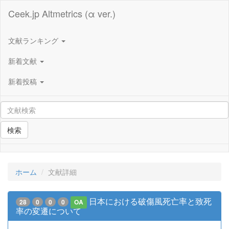
Ceek.jp Altmetrics (α ver.)
文献ランキング
新着文献
新着投稿
検索
ホーム
文献詳細
日本における破傷風死亡率と致死
28
0
0
0
OA
率の変遷について