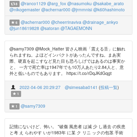
@ranco1129
@arg_fox
@nasumoku
@sakabe_arato
8
@nikogemaster
@achernar000
@jrmmnisi
@k60hashimoto
@achernar000
@cheerrinaviva
@drainage_ankyo
6
@jun18619828
@satoran
@TAGAEMONN
@samy7309 @Mock_Hatter 皆さん映画「震える舌」に触れ
られますね。よほどインパクトがあったんですね。まあ実
際、硬直を起こすなど見た目も恐ろしげではあるのは事実か
と。 一方で死亡率は1947年でも10万人あたり2.84人と、意
外と低いものでもあります。 https://t.co/rDqJKdGqgt
2022-04-06 20:29:27
@simesaba0141
(
投稿一覧
)
1
@samy7309
1
記憶にないけど、怖い。 "破傷 風患者 は減 少 し過去 の疾患
と考 え られやす いが1983年 に某 ク リニ ックの包茎 手術