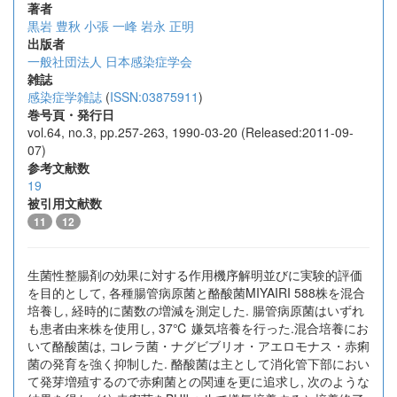
著者
黒岩 豊秋
小張 一峰
岩永 正明
出版者
一般社団法人 日本感染症学会
雑誌
感染症学雑誌
(
ISSN:03875911
)
巻号頁・発行日
vol.64, no.3, pp.257-263, 1990-03-20 (Released:2011-09-
07)
参考文献数
19
被引用文献数
11
12
生菌性整腸剤の効果に対する作用機序解明並びに実験的評価
を目的として, 各種腸管病原菌と酪酸菌MIYAIRI 588株を混合
培養し, 経時的に菌数の増減を測定した. 腸管病原菌はいずれ
も患者由来株を使用し, 37℃ 嫌気培養を行った.混合培養にお
いて酪酸菌は, コレラ菌・ナグビブリオ・アエロモナス・赤痢
菌の発育を強く抑制した. 酪酸菌は主として消化管下部におい
て発芽増殖するので赤痢菌との関連を更に追求し, 次のような