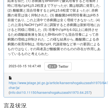
結果を得た. (1) 赤痢菌をBHIbrothで嫌気培養すると培養終了
時に培地のpHは5.2程度まで下がったが, 菌は順調に発育した.
(2) 酪酸菌と混合培養するとpHは5.6程度で留まったが, 赤痢
菌の発育は強く抑制された. (3) 酪酸菌24時間培養液はpH5.5
前後であり, この上清中で赤痢菌は全く増殖できなかった. (4)
この上清をNaOHでpH7.2に調製すると赤痢菌は新鮮培地にお
けると同様に増殖した. (5) 培養中のpHを6.0以上に維持させ
るため燐酸緩衝液を加えたBHIbrothでも混合培養によって赤
痢菌の増殖は抑制された. この様な結果から, 酪酸菌による赤
痢菌の発育抑制は, 培地のpH, 代謝産物など単一の要因による
ものではなく, その両者及び酪酸菌そのものの存在が作用しあ
っているものと考えられた.
2023-03-15 16:47:48
Twitter
2 + 1
https://www.jstage.jst.go.jp/article/kansenshogakuzasshi1970/64/
char/ja/
(
info:doi/10.11150/kansenshogakuzasshi1970.64.257
)
言及状況