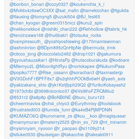
@bonbon_bonari
@cozy0327
@koukenchia_k_i
@Mv66x4z6swOC3XX
@sat_mafin
@tamekicchan
@tigukita
@tlausing
@tomyng5
@uzuki504
@BJ_fest65
@chan_kyogan
@green0315mcz
@kuru2_spin
@nekkonekko4
@nishiki_chan222
@Rehhollow
@tabris_hk
@tenzinzawa168
@thu6baki1
@totsuka_rocks
@vampiresouth_
@yoshiyoshiswing
@170mamiswoman
@ashminrion
@BDpm895zQnHtpNe
@bermuda_irmk
@ciicoo_jong
@cioccolato2482
@drop1021
@gakumura
@gyoushauzaikar1
@HirotaPp
@hutacoburakuda
@kodoare
@Miemyu2L
@MoonlightRyu
@noriokapee
@NukumiPass
@popiko7777
@Rise_ossann
@sorachan3
@taxmasterjp
@V3GDohF1BPFF8x7
@x2qhhhPOOkBx6wH
@yaeh_axis
@yakizakana_shio
@yk1Ketjfpph29Q2
@YurikoKobayash2
@1973chibi
@3698niconico37
@6VsI8hxFZRQM6u2
@8531r2
@a8p8p
@BoNB0NE
@buru_buru123
@cheerrinaviva
@chi4_chiyo3
@Eurythmixy
@foolsbook
@frustrated003
@fumida_fumi
@ka4eB4PljMPDNiN
@KUMAZO6Q
@kuromame_ze
@kuu__koo
@magiquasar
@mamymuran
@materry2525
@nin_ex_729
@nt_minamin
@nyamnyam_nyooon
@r_paopao
@s1109y214
@stluke0530
@suiseigan
@takacchie
@takeaki0911