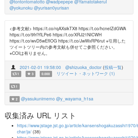
@tontontomatotto
@wadpepepe
@YamatotakeruI
@yokunoku
@yurisan0yurisan
<参考文献> https://t.co/rqAXsikTX8 https://t.co/hcneIZdGWA
https://t.co/9frIYlLPe6 https://t.co/XRJ21NICWH
https://t.co/wvD5wEfIOG https://t.co/JwWxRP6rut ※引用した
ツイートツリー内の参考文献も併せてご参照ください。
※COIは有りません。
2021-02-01 19:58:00
@shizuoka_doctor
(
投稿一覧
)
リツイート・ネットワーク (1)
1
3
0.000
1
@yasukunimemo
@y_wayama_h1sa
2
収集済み URL リスト
https://www.jstage.jst.go.jp/article/kansenshogakuzasshi1970/
char/ja/
(38)
https://www.jstage.jst.go.jp/article/kansenshogakuzasshi1970