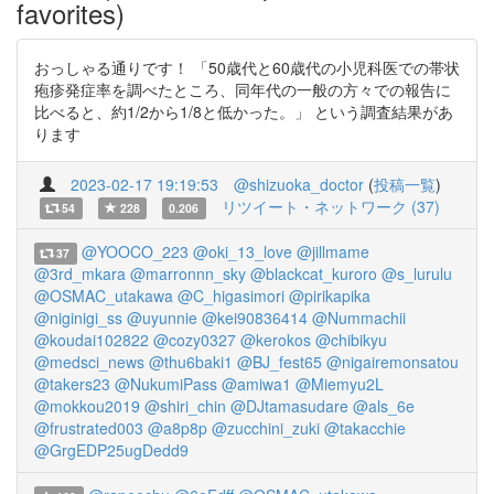
favorites)
おっしゃる通りです！ 「50歳代と60歳代の小児科医での帯状
疱疹発症率を調べたところ、同年代の一般の方々での報告に
比べると、約1/2から1/8と低かった。」 という調査結果があ
ります
2023-02-17 19:19:53
@shizuoka_doctor
(
投稿一覧
)
リツイート・ネットワーク (37)
54
228
0.206
@YOOCO_223
@oki_13_love
@jillmame
37
@3rd_mkara
@marronnn_sky
@blackcat_kuroro
@s_lurulu
@OSMAC_utakawa
@C_higasimori
@pirikapika
@niginigi_ss
@uyunnie
@kei90836414
@Nummachii
@koudai102822
@cozy0327
@kerokos
@chibikyu
@medsci_news
@thu6baki1
@BJ_fest65
@nigairemonsatou
@takers23
@NukumiPass
@amiwa1
@Miemyu2L
@mokkou2019
@shiri_chin
@DJtamasudare
@als_6e
@frustrated003
@a8p8p
@zucchini_zuki
@takacchie
@GrgEDP25ugDedd9