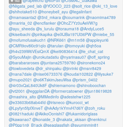
@rapeechu
@6oFdff
@OSMAC_utakawa
163
@Niigata_ped_lab
@YOOCO_223
@solt_rice
@oki_13_love
@shihotake510
@honeybell_ayu
@legalinfant
@mamasanta2
@3rd_mkara
@coumarink
@naomima4789
@mariria_02
@encflanker
@OhcZ7Yz0uAeVW7g
@ayu_sheeda
@s_lurulu
@torauma18
@AndyLuce5
@kiseibachi
@pirikapika
@elXJBa197Ul36PW
@miebe_55
@mofumofusakuch1
@NRK661
@m1m58
@appleyuri6
@CMR9ov8l0c91qIo
@tarulan
@tomoyuki
@qh5oa
@h4v239W6VEsiQmX
@kei90836414
@le_chat_cat
@SyouMajin
@urokutadatiu
@nyarinasu07
@off_spriing
@barabararoses
@juntana25759780
@sironekono24
@towlovedeta
@dr_shinpaku
@jinrinki
@msnr8429
@nana7dale
@nise06733376
@koudai102822
@lilysuke7
@mupo2021
@o6KTskimJseuWsa
@prism_0402
@4r03xQaL840Uk8F
@shiemamono
@shinoboochan
@vt2001
@eggplanDA
@formercatowner
@jun18619828
@mashira_alto
@MMedinfo
@adestehw1225
@e33603b68ab44fd
@irisneco
@kurocci_wt
@Lpyfyn5fpfXnveT
@vkAdy1kYmvH7d6Y
@zoh_roku
@0821haduki
@AkikoOonishi7
@fukamidoriglass
@kawanao7
@konaide_3
@nakata_akisan
@nenkinui
@P0pp1n9_B1ack
@seaglassfish
@ayuminmin81