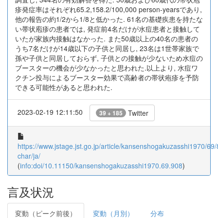
疹発症率はそれぞれ65.2,158.2/100,000 person-yearsであり,
他の報告の約1/2から1/8と低かった. 61名の基礎疾患を持たな
い帯状庖疹の患者では, 発症前4名だけが水痘患者と接触して
いたが家族内接触はなかった. また50歳以上の40名の患者の
うち7名だけが14歳以下の子供と同居し, 23名は1世帯家族で
孫や子供と同居しておらず, 子供との接触が少ないため水痘の
ブースターの機会が少なかったと思われた.以上より, 水痘ワ
クチン投与によるブースター効果で高齢者の帯状疱疹を予防
できる可能性があると思われた.
2023-02-19 12:11:50
Twitter
39 + 185
https://www.jstage.jst.go.jp/article/kansenshogakuzasshi1970/69/
char/ja/
(
info:doi/10.11150/kansenshogakuzasshi1970.69.908
)
言及状況
変動（ピーク前後）
変動（月別）
分布