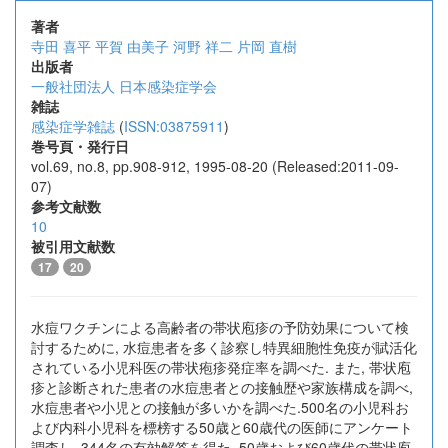
著者
寺田 喜平
平賀 由美子
河野 祥二
片岡 直樹
出版者
一般社団法人 日本感染症学会
雑誌
感染症学雑誌
(
ISSN:03875911
)
巻号頁・発行日
vol.69, no.8, pp.908-912, 1995-08-20 (Released:2011-09-
07)
参考文献数
10
被引用文献数
17
20
水痘ワクチンによる高齢者の帯状庖疹の予防効果について検
討するために, 水痘患者を多く診察し特異細胞性免疫が賦活化
されている小児科医の帯状疱疹発症率を調べた. また, 帯状庖
疹と診断された患者の水痘患者との接触歴や家族構成を調べ,
水痘患者や小児との接触が多いかを調べた.500名の小児科お
よび内科小児科を標榜する50歳と60歳代の医師にアンケート
調査し, 344名の有効解答を得た. 50歳および60歳代の帯状庖