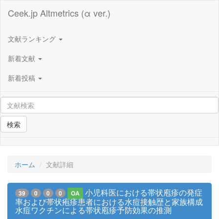
Ceek.jp Altmetrics (α ver.)
文献ランキング
新着文献
新着投稿
検索
ホーム
文献詳細
小児科医における帯状庖疹の発症
39
0
0
0
OA
率および帯状疱疹患者における水痘接触歴と家族構成
水痘ワクチンによる帯状庖疹予防効果の推測