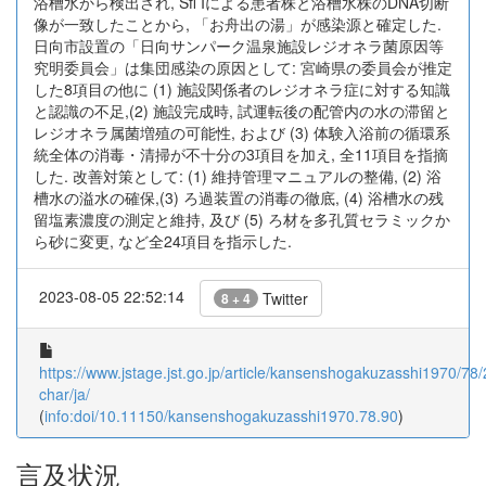
浴槽水から検出され, Sfi Iによる患者株と浴槽水株のDNA切断
像が一致したことから, 「お舟出の湯」が感染源と確定した.
日向市設置の「日向サンパーク温泉施設レジオネラ菌原因等
究明委員会」は集団感染の原因として: 宮崎県の委員会が推定
した8項目の他に (1) 施設関係者のレジオネラ症に対する知識
と認識の不足,(2) 施設完成時, 試運転後の配管内の水の滞留と
レジオネラ属菌増殖の可能性, および (3) 体験入浴前の循環系
統全体の消毒・清掃が不十分の3項目を加え, 全11項目を指摘
した. 改善対策として: (1) 維持管理マニュアルの整備, (2) 浴
槽水の溢水の確保,(3) ろ過装置の消毒の徹底, (4) 浴槽水の残
留塩素濃度の測定と維持, 及び (5) ろ材を多孔質セラミックか
ら砂に変更, など全24項目を指示した.
2023-08-05 22:52:14
Twitter
8 + 4
https://www.jstage.jst.go.jp/article/kansenshogakuzasshi1970/78/
char/ja/
(
info:doi/10.11150/kansenshogakuzasshi1970.78.90
)
言及状況