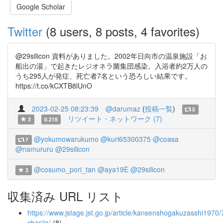
Google Scholar
Twitter
(8 users, 8 posts, 4 favorites)
@29silicon 資料がありました。2002年日向市の温泉施設「お
船出の湯」で起きたレジオネラ菌集団感染。入浴者約2万人の
うち295人が発症、死亡者7名という恐ろしい結果です。
https://t.co/kCXTB8lUnO
2023-02-25 08:23:39
@darumaz
(
投稿一覧
)
5
リツイート・ネットワーク (7)
3
0.218
@yokumowarukumo
@kuri65300375
@coasa
7
@namururu
@29silicon
@cosumo_pori_tan
@aya19E
@29silicon
3
収集済み URL リスト
https://www.jstage.jst.go.jp/article/kansenshogakuzasshi1970/
char/ja/
(8)