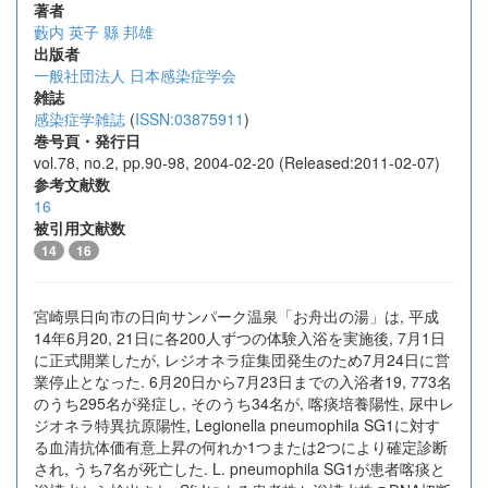
著者
藪内 英子
縣 邦雄
出版者
一般社団法人 日本感染症学会
雑誌
感染症学雑誌
(
ISSN:03875911
)
巻号頁・発行日
vol.78, no.2, pp.90-98, 2004-02-20 (Released:2011-02-07)
参考文献数
16
被引用文献数
14
16
宮崎県日向市の日向サンパーク温泉「お舟出の湯」は, 平成
14年6月20, 21日に各200人ずつの体験入浴を実施後, 7月1日
に正式開業したが, レジオネラ症集団発生のため7月24日に営
業停止となった. 6月20日から7月23日までの入浴者19, 773名
のうち295名が発症し, そのうち34名が, 喀痰培養陽性, 尿中レ
ジオネラ特異抗原陽性, Legionella pneumophila SG1に対す
る血清抗体価有意上昇の何れか1つまたは2つにより確定診断
され, うち7名が死亡した. L. pneumophila SG1が患者喀痰と