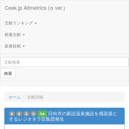
Ceek.jp Altmetrics (α ver.)
文献ランキング
新着文献
新着投稿
検索
ホーム
文献詳細
日向市の新設温泉施設を感染源と
8
0
0
0
OA
するレジオネラ症集団発生