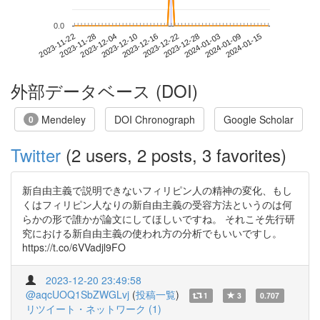
0.0
2024-01-09
2023-11-22
2023-12-10
2023-12-28
2024-01-15
2023-11-28
2023-12-16
2024-01-03
2023-12-04
2023-12-22
外部データベース (DOI)
Mendeley
DOI Chronograph
Google Scholar
0
Twitter
(2 users, 2 posts, 3 favorites)
新自由主義で説明できないフィリピン人の精神の変化、もし
くはフィリピン人なりの新自由主義の受容方法というのは何
らかの形で誰かが論文にしてほしいですね。 それこそ先行研
究における新自由主義の使われ方の分析でもいいですし。
https://t.co/6VVadjl9FO
2023-12-20 23:49:58
@aqcUOQ1SbZWGLvj
(
投稿一覧
)
1
3
0.707
リツイート・ネットワーク (1)