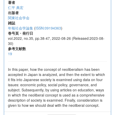
著者
仁平 典宏
出版者
関東社会学会
雑誌
年報社会学論集
(
ISSN:09194363
)
巻号頁・発行日
vol.2022, no.35, pp.38-47, 2022-08-26 (Released:2023-08-
30)
参考文献数
19
In this paper, how the concept of neoliberalism has been
accepted in Japan is analyzed, and then the extent to which
it fits into Japanese society is examined using data on four
issues: economic policy, social policy, governance, and
subject. Subsequently, by using articles on education, ways
in which the neoliberal concept is used as a comprehensive
description of society is examined. Finally, consideration is
given to how we should deal with the neoliberal concept.