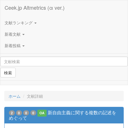
Ceek.jp Altmetrics (α ver.)
文献ランキング
新着文献
新着投稿
検索
ホーム
文献詳細
新自由主義に関する複数の記述を
2
0
0
0
OA
めぐって