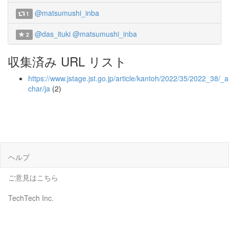
@matsumushi_inba
1
@das_ituki
@matsumushi_inba
2
収集済み URL リスト
https://www.jstage.jst.go.jp/article/kantoh/2022/35/2022_38/_ar
char/ja
(2)
ヘルプ
ご意見はこちら
TechTech Inc.