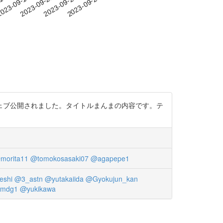
-15
023-09-18
2023-09-21
2023-09-24
2023-09-27
ェブ公開されました。タイトルまんまの内容です。テ
morita11
@tomokosasaki07
@agapepe1
eshi
@3_astn
@yutakaiida
@Gyokujun_kan
4mdg1
@yukikawa