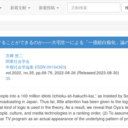
新着文献
新着投稿
することができるのか――大宅壮一による「一億総白痴化」論
宮﨑 悠二
関東社会学会
年報社会学論集
(
ISSN:09194363
)
vol.2022, no.35, pp.69-79, 2022-08-26 (Released:2023-08-30)
35
ple into a 100 million idiots (ichioku-sō-hakuchi-ka),” as insisted by So
roadcasting in Japan. Thus far, little attention has been given to the log
at kind of logic is used in the theory. As a result, we reveal that Oya’s 
ple, culture, and media technologies in a ranking order, (2) To assume
ulgar TV program as an actual appearance of the underlying pattern of 