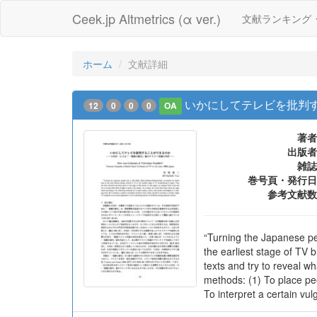
Ceek.jp Altmetrics (α ver.)
文献ランキング
ホーム
文献詳細
いかにしてテレビを批判
12
0
0
0
OA
著者
出版者
雑誌
巻号頁・発行日
参考文献数
“Turning the Japanese peo
the earliest stage of TV b
texts and try to reveal wh
methods: (1) To place peo
To interpret a certain v