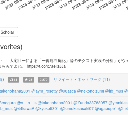
2023-09-09
2023-09-12
2023-09
-08-19
2
2023-08-22
2023-08-25
2023-08-28
2023-08-31
2023-09-03
2023-09-06
 Scholar
vorites)
か――大宅壮一による「一億総白痴化」論のテクスト実践の分析」がウ
https://t.co/x7aeiizJJa
覧
)
リツイート・ネットワーク (11)
14
23
0.270
takenohana2001
@aym_rosetty
@98asca
@nekonoizumi
@lib_mus
@
3meguro
@n__n__s
@takenohana2001
@Zunda33788057
@ymnktak
ib_mus
@44kawaA
@kyoko5301
@tomokosasaki07
@agapepe1
@tn