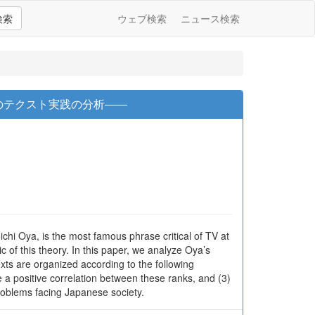
検索
ウェブ検索
ニュース検索
のテクスト実践の分析――
ichi Oya, is the most famous phrase critical of TV at
ic of this theory. In this paper, we analyze Oya’s
texts are organized according to the following
 a positive correlation between these ranks, and (3)
problems facing Japanese society.