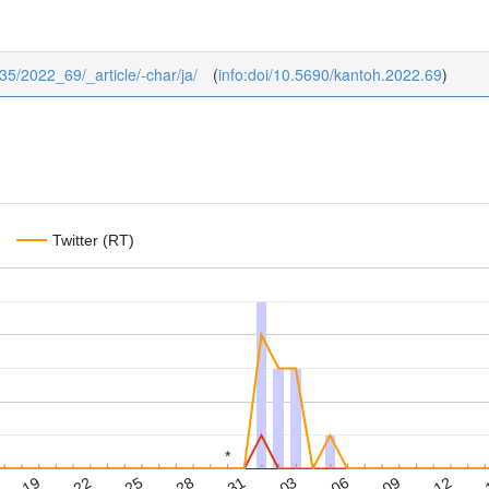
/35/2022_69/_article/-char/ja/
(
info:doi/10.5690/kantoh.2022.69
)
Twitter (RT)
*
*