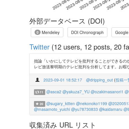
2023-08-10
2023-08-13
2023-08-16
2023
2023-08-04
2023-08-07
外部データベース (DOI)
Mendeley
DOI Chronograph
Google
0
Twitter
(12 users, 12 posts, 20 fa
拙論「いかにしてテレビを批判することができるの
レビ放送黎明期のテレビ批判を分析してます。お暇ならみてよね。 
2023-09-01 18:52:17
@dripping_out
(
投稿一
@asca2
@yakuza7_YU
@ozakimasanori1
@
11
@sugary_kitten
@nekonoko1199
@2020051
20
@masamoto_yuichi
@yu78730833
@kaidamaru
@l
収集済み URL リスト