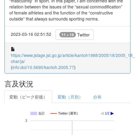
“masculinity” in sport. In this paper, I am concerned with the
relation between the issues of the “sexual commodification”
of female athletes and the function of the “constructive
outside” that always surrounds sporting norms.
2023-03-16 02:51:52
Twitter
11 + 19
https://www.jstage.jst.go.jp/article/kantoh1988/2005/18/2005_18_7
char/ja/
(
info:doi/10.5690/kantoh.2005.77
)
言及状況
変動（ピーク前後）
変動（月別）
分布
合計
Twitter (通常)
1/2
3