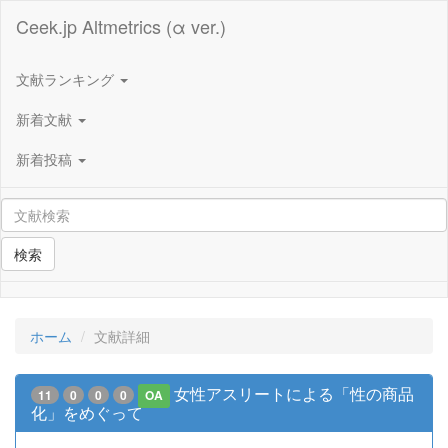
Ceek.jp Altmetrics (α ver.)
文献ランキング
新着文献
新着投稿
検索
ホーム
文献詳細
女性アスリートによる「性の商品
11
0
0
0
OA
化」をめぐって