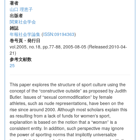
著者
山口 理恵子
出版者
関東社会学会
雑誌
年報社会学論集
(
ISSN:09194363
)
巻号頁・発行日
vol.2005, no.18, pp.77-88, 2005-08-05 (Released:2010-04-
21)
参考文献数
25
This paper explores the structure of sport culture using the
concept of the “constructive outside” as proposed by Judith
Butler. Issues of “sexual commodification” by female
athletes, such as nude representations, have been on the
rise since around 2000. Although most scholars explain this
as resulting from a lack of funds for women's sport,
explanation is based on the notion that a “woman” is a
consistent entity. In addition, such perspective may ignore
the power of sporting norms that implicitly universalize