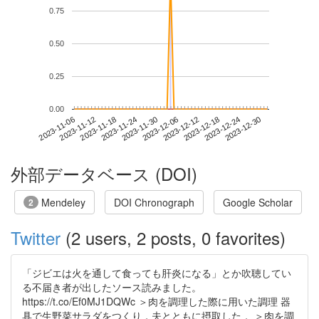
0.75
0.50
0.25
0.00
2023-12-24
2023-11-06
2023-11-24
2023-12-12
2023-12-30
2023-11-12
2023-11-30
2023-12-18
2023-11-18
2023-12-06
外部データベース (DOI)
Mendeley
DOI Chronograph
Google Scholar
2
Twitter
(2 users, 2 posts, 0 favorites)
「ジビエは火を通して食っても肝炎になる」とか吹聴してい
る不届き者が出したソース読みました。
https://t.co/Ef0MJ1DQWc ＞肉を調理した際に用いた調理 器
具で生野菜サラダをつくり，夫とともに摂取した． ＞肉を調