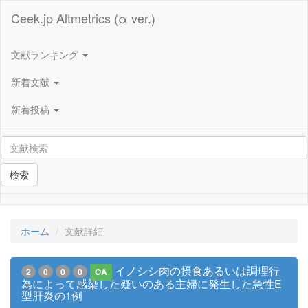
Ceek.jp Altmetrics (α ver.)
文献ランキング
新着文献
新着投稿
検索
ホーム
文献詳細
イノシシ肉の摂食あるいは調理行
2
0
0
0
OA
為によって感染した疑いのある主婦に発生した急性E
型肝炎の1例