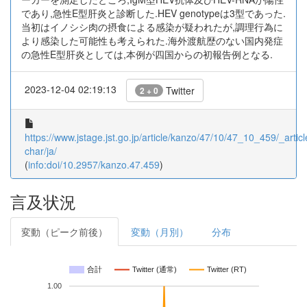
であり,急性E型肝炎と診断した.HEV genotypeは3型であった.
当初はイノシシ肉の摂食による感染が疑われたが,調理行為に
より感染した可能性も考えられた.海外渡航歴のない国内発症
の急性E型肝炎としては,本例が四国からの初報告例となる.
2023-12-04 02:19:13
Twitter
2 + 0
https://www.jstage.jst.go.jp/article/kanzo/47/10/47_10_459/_articl
char/ja/
(
info:doi/10.2957/kanzo.47.459
)
言及状況
変動（ピーク前後）
変動（月別）
分布
合計
Twitter (通常)
Twitter (RT)
1.00