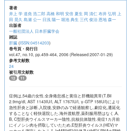
著者
井上 学
道堯 浩二郎
高橋 和明
安倍 夏生
岡 清仁
布井 弘明
上
田 晃久
島瀬 公一
日浅 陽一
堀池 典生
三代 俊治
恩地 森一
出版者
一般社団法人 日本肝臓学会
雑誌
肝臓
(
ISSN:04514203
)
巻号頁・発行日
vol.47, no.10, pp.459-464, 2006 (Released:2007-01-29)
参考文献数
24
被引用文献数
12
11
症例は,54歳の女性.全身倦怠感と黄疸と肝機能異常(T.Bil
2.9mg/dl, AST 1143IU/l, ALT 1767IU/l, γ-GTP 158U/l)により
急性肝炎と診断.入院後,安静のみで経過観察し,劇症化,遷延化
することなく軽快退院した.海外渡航歴,薬剤服用歴はなく,A,
B, C型肝炎ウイルスマーカー陰性,抗核抗体陰性.発症1カ月前
にイノシシ肉を摂取していたため,E型肝炎ウイルス(HEV)マ
ーカーを測定したところ,IgM型HEV抗体及びHEV-RNAが陽性