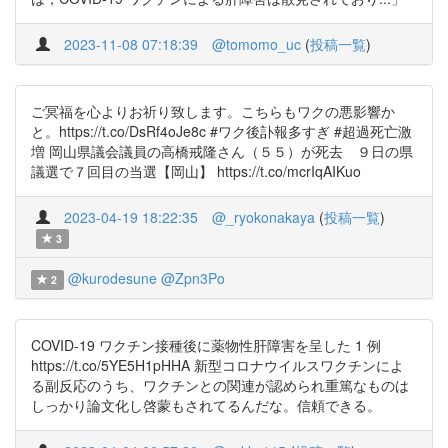
2023-11-08 07:18:39
@tomomo_uc
(
投稿一覧
)
ご冥福を心よりお祈り致します。こちらもワクの悪影響か
と。https://t.co/DsRf4oJe8c #ワク後訃報多すぎ #超過死亡激
増 岡山県議会議員の高橋戒隆さん（５５）が死去 ９日の県
議選で７回目の当選【岡山】 https://t.co/mcrIqAIKuo
2023-04-19 18:22:35
@_ryokonakaya
(
投稿一覧
)
3
@kurodesune
@Zpn3Po
2
COVID-19 ワクチン接種後に薬物性肝障害を呈した 1 例
https://t.co/5YE5H1pHHA 新型コロナウイルスワクチンによ
る副反応のうち、ワクチンとの関連が認められ重篤なものは
しっかり論文化し啓蒙もされてるんだな。信頼できる。