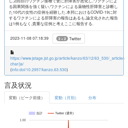
し,2回目のワクチン接種で更に肝障害が悪化し,ワクチンによ
る因果関係を強く疑い,ワクチンによる薬物性肝障害と診断し
た10代の女性の症例を経験した.本邦におけるCOVID-19に対
するワクチンによる肝障害の報告はあるも,論文化された報告
は1例もなく,貴重な症例と考えここに報告する.
2023-11-08 07:18:39
Twitter
3 + 2
https://www.jstage.jst.go.jp/article/kanzo/63/12/63_530/_article/-
char/ja/
(
info:doi/10.2957/kanzo.63.530
)
言及状況
変動（ピーク前後）
変動（月別）
分布
合計
Twitter (通常)
1.00