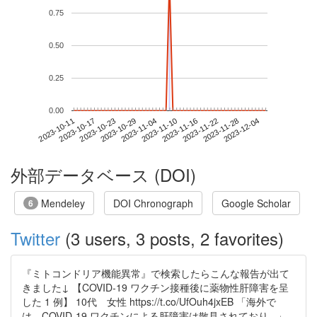
0.75
0.50
0.25
0.00
2023-11-28
2023-10-11
2023-10-29
2023-11-16
2023-12-04
2023-10-17
2023-11-04
2023-11-22
2023-10-23
2023-11-10
外部データベース (DOI)
Mendeley
DOI Chronograph
Google Scholar
6
Twitter
(3 users, 3 posts, 2 favorites)
『ミトコンドリア機能異常』で検索したらこんな報告が出て
きました↓ 【COVID-19 ワクチン接種後に薬物性肝障害を呈
した 1 例】 10代 女性 https://t.co/UfOuh4jxEB 「海外で
は，COVID-19 ワクチンによる肝障害は散見されており...」