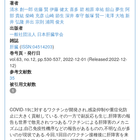
著者
清水 創一郎
佐藤 賢
伊藤 健太
喜多 碧
相原 幸祐
舘山 夢生
阿
部 貴紘
柴崎 充彦
山崎 節生
深井 泰守
飯塚 賢一
滝澤 大地
新
井 弘隆
井出 宗則
浦岡 俊夫
出版者
一般社団法人 日本肝臓学会
雑誌
肝臓
(
ISSN:04514203
)
巻号頁・発行日
vol.63, no.12, pp.530-537, 2022-12-01 (Released:2022-12-
12)
参考文献数
35
被引用文献数
1
COVID-19に対するワクチンが開発され,感染抑制や重症化防
止に大きく貢献している.その一方で副反応も生じ,肝障害の報
告も世界で散見されつつある.ワクチンによる肝障害のメカニ
ズムは,自己免疫性機序などの報告があるものの,不明な点が多
いのが現状である.今回,1回目のワクチン接種後に肝障害を来