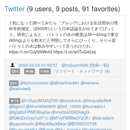
Twitter
(9 users, 9 posts, 91 favorites)
↑気になって調べてみたら「グルジアにおける生活用水の理
科学的測定」(2005年)という日本語論文が出てきてびっく
り。研究によると 、バトゥミの水の硬度は35〜45mgで東京
(60mg)よりも軟水だと判明してさらにびっくり。そりゃ皆、
バトゥミの水は飲みやすいって言うわけだわ。
https://t.co/OJyf29WviG https://t.co/ly0TuG42zq
2023-03-05 01:52:57
@nobuyo5696
(
投稿一覧
)
リツイート・ネットワーク (4)
4
89
0.059
@duhocnozomi
@silmarilneckti1
@valvane
4
@satontwitt
@1c5qzzM32hjZ5I0
@cocololulu
@forqualitylife8
73
@bgnori
@kino06940895
@ted_10000
@kumasiro1
@igSdfoFPWEWogGe
@vne5bvDtXDfekgG
@SAHZsOvjq7e2F1u
@8FvyFWBIwqYqCK1
@sanadarin
@yayoimochi
@BlackBackBear
@BONDOUT55
@tsumugishiba
@ffumie
@fau_tomoko
@sutenekoteam