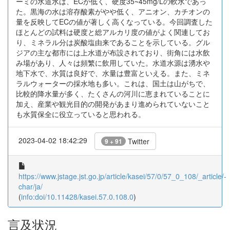
ーミの水道水は、ECが低く、硬度35~45mg/Lの軟水であっ
た。黒海の水は溶存酸素がやや低く、アニオン、カチオンの
量を反映してECの値が著しく高くなっている。今回調査した
ほとんどの試料は硬度と総アルカリ度の値がよく関連してお
り、ミネラル分は炭酸塩由来であることを示している。グル
ジアの主な都市には上水道が布設されており、街角には水飲
み場があり、人々は頻繁に飲用していた。水道水源は湧水や
地下水で、水質は良好で、水量は豊富といえる。また、ミネ
ラルウォーターの採水地も多い。これは、国土は山がちで、
比較的降水量が多く、たくさんの河川に恵まれていることに
加え、産業や観光目的の開発があまり進められていないこと
も水質保全に役立っていると思われる。
2023-04-02 18:42:29
Twitter
9 + 91
https://www.jstage.jst.go.jp/article/kasei/57/0/57_0_108/_article/-
char/ja/
(
info:doi/10.11428/kasei.57.0.108.0
)
言及状況