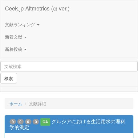
Ceek.jp Altmetrics (α ver.)
文献ランキング
新着文献
新着投稿
検索
ホーム
文献詳細
グルジアにおける生活用水の理科
9
0
0
0
OA
学的測定