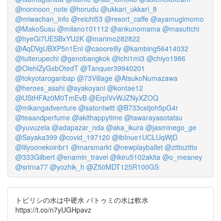
@nonnoon_note
@horudu
@ukkari_ukkari_8
@miwachan_info
@reichi53
@resort_caffe
@ayamugimomo
@MakoSusu
@milano101112
@ankunomama
@masuttchi
@hyeGi7UESBxYU2K
@marimo282822
@AqDVgUBXP5n1Enl
@caooreilly
@kambing56414032
@tuiterupechi
@genobangkok
@ichi1mi3
@chiyo1986
@OlehlZyGxbOtedT
@Tanquer39940201
@tokyotaroganbap
@73Village
@AtsukoNumazawa
@heroes_asahi
@ayakoyani
@kontae12
@UStHFAz0M0TmEvB
@ErplVvWJZNyXZOQ
@mikangadventure
@satontwitt
@B733cstjoh5pG4r
@teaandperfume
@akithappytime
@tawarayasotatsu
@yuvuzela
@adapazar_nda
@aka_ikura
@jasminego_ge
@Sayaka399
@covid_197120
@ibInue1UCLUqWjD
@lilyoonekoinbr1
@marsmarkt
@newplayballet
@zittozitto
@333Gilbert
@enamin_travel
@ikiru5102akita
@o_meaney
@srirna77
@yozhik_h
@Z50MDT125R100GS
トビリシの水は中硬水 バトゥミの水は軟水
https://t.co/n7yUGHpavz