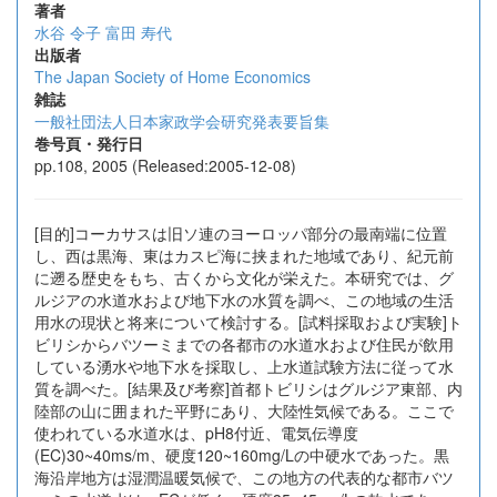
著者
水谷 令子
富田 寿代
出版者
The Japan Society of Home Economics
雑誌
一般社団法人日本家政学会研究発表要旨集
巻号頁・発行日
pp.108, 2005 (Released:2005-12-08)
[目的]コーカサスは旧ソ連のヨーロッパ部分の最南端に位置
し、西は黒海、東はカスピ海に挟まれた地域であり、紀元前
に遡る歴史をもち、古くから文化が栄えた。本研究では、グ
ルジアの水道水および地下水の水質を調べ、この地域の生活
用水の現状と将来について検討する。[試料採取および実験]ト
ビリシからバツーミまでの各都市の水道水および住民が飲用
している湧水や地下水を採取し、上水道試験方法に従って水
質を調べた。[結果及び考察]首都トビリシはグルジア東部、内
陸部の山に囲まれた平野にあり、大陸性気候である。ここで
使われている水道水は、pH8付近、電気伝導度
(EC)30~40ms/m、硬度120~160mg/Lの中硬水であった。黒
海沿岸地方は湿潤温暖気候で、この地方の代表的な都市バツ