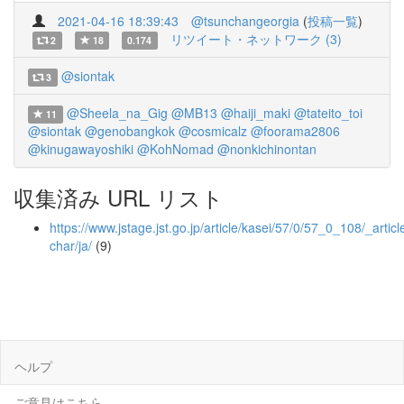
2021-04-16 18:39:43
@tsunchangeorgia
(
投稿一覧
)
リツイート・ネットワーク (3)
2
18
0.174
@siontak
3
@Sheela_na_Gig
@MB13
@haiji_maki
@tateito_toi
11
@siontak
@genobangkok
@cosmicalz
@foorama2806
@kinugawayoshiki
@KohNomad
@nonkichinontan
収集済み URL リスト
https://www.jstage.jst.go.jp/article/kasei/57/0/57_0_108/_article
char/ja/
(9)
ヘルプ
ご意見はこちら