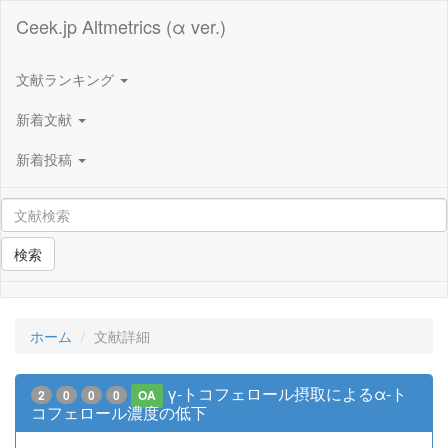
Ceek.jp Altmetrics (α ver.)
文献ランキング
新着文献
新着投稿
検索
ホーム
文献詳細
γ-トコフェロール摂取によるα-ト
2
0
0
0
OA
コフェロール濃度の低下