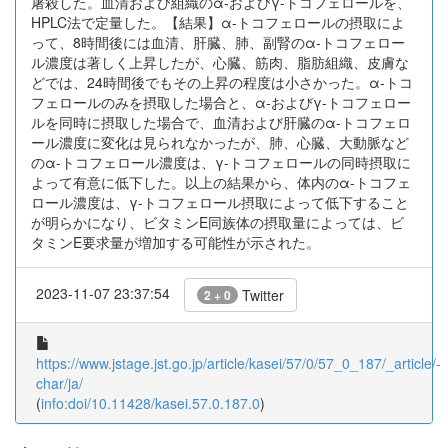
屠殺した。血清および組織のα-およびγ-トコフェロールを、
HPLC法で定量した。【結果】α-トコフェロールの摂取によ
って、8時間後には血清、肝臓、肺、副腎のα-トコフェロー
ル濃度は著しく上昇したが、心臓、筋肉、脂肪組織、皮膚な
どでは、24時間後でもその上昇の程度は小さかった。α-トコ
フェロールのみを摂取した場合と、α-およびγ-トコフェロー
ルを同時に摂取した場合で、血清および肝臓のα-トコフェロ
ール濃度に変化は見られなかったが、肺、心臓、大動脈など
のα-トコフェロール濃度は、γ-トコフェロールの同時摂取に
よって有意に低下した。以上の結果から、体内のα-トコフェ
ロール濃度は、γ-トコフェロール摂取によって低下すること
が明らかになり、ビタミンE同族体の摂取量によっては、ビ
タミンE要求量が増加する可能性が示された。
2023-11-07 23:37:54
Twitter
2 + 0
https://www.jstage.jst.go.jp/article/kasei/57/0/57_0_187/_article/-
char/ja/
(
info:doi/10.11428/kasei.57.0.187.0
)