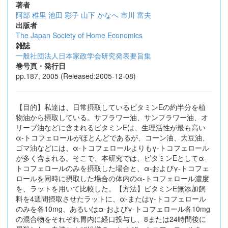
著者
阿部 稚里
池田 彩子
山下 かなへ
市川 富夫
出版者
The Japan Society of Home Economics
雑誌
一般社団法人日本家政学会研究発表要旨集
巻号頁・発行日
pp.187, 2005 (Released:2005-12-08)
【目的】私達は、日常摂取しているビタミンEの約半分を植
物油から摂取している。サフラワー油、サンフラワー油、オ
リーブ油などに含まれるビタミンEは、生理活性が最も高い
α-トコフェロールがほとんどであるが、コーン油、大豆油、
ゴマ油などには、α-トコフェロールよりもγ-トコフェロール
が多く含まれる。そこで、本研究では、ビタミンEとしてα-
トコフェロールのみを摂取した場合と、α-およびγ-トコフェ
ロールを同時に摂取した場合の体内のα-トコフェロール濃度
を、ラットを用いて比較した。【方法】ビタミンE無添加飼
料を4週間摂取させたラットに、α-またはγ-トコフェロール
のみを各10mg、あるいはα-およびγ-トコフェロール各10mg
の混合物をそれぞれ胃内に経口投与し、8または24時間後に