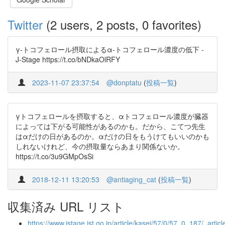
Twitter
(2 users, 2 posts, 0 favorites)
γ-トコフェロール摂取によるα-トコフェロール濃度の低下 -
J-Stage https://t.co/bNDkaOlRFY
2023-11-07 23:37:54
@donptatu
(
投稿一覧
)
γトコフェロールを摂取すると、αトコフェロール濃度が臓器
によっては下がる可能性があるのかも。だから、こてつ先生
はαだけの日があるのか。αだけの日をもうけてもいいのかも
しれないけれど、今の摂取量ならあまり関係ないか。
https://t.co/3u9GMpOsSi
2018-12-11 13:20:53
@antiaging_cat
(
投稿一覧
)
収集済み URL リスト
https://www.jstage.jst.go.jp/article/kasei/57/0/57_0_187/_article