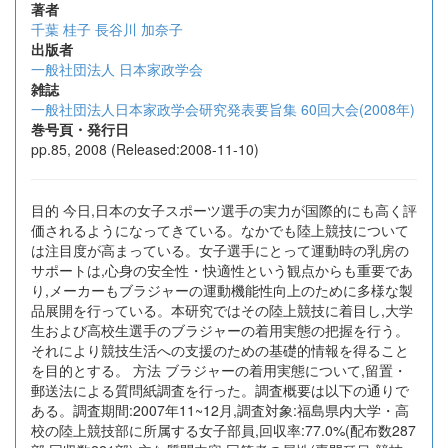
著者
千葉 桂子
長谷川 加奈子
出版者
一般社団法人 日本家政学会
雑誌
一般社団法人日本家政学会研究発表要旨集 60回大会(2008年)
巻号頁・発行日
pp.85, 2008 (Released:2008-11-10)
目的 今日,日本の女子スポーツ選手の実力が国際的にも高く評
価されるようになってきている。なかでも陸上競技について
は注目度が高まっている。女子選手にとって運動時の乳房の
サポートは,心身の安全性・快適性という観点からも重要であ
り,メーカーもブラジャーの運動機能性向上のために多様な製
品展開を行っている。本研究ではその陸上競技に着目し,大学
生および高校生選手のブラジャーの着用実態の把握を行う。
それにより競技生活への支援のための基礎的情報を得ること
を目的とする。 方法 ブラジャーの着用実態について,留置・
郵送法による質問紙調査を行った。調査概要は以下の通りで
ある。調査期間:2007年11~12月,調査対象:福島県内大学・高
校の陸上競技部に所属する女子部員,回収率:77.0%(配布数287