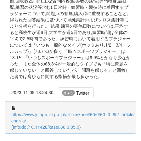
部,回収数221部),主な質問内容:回答者の属性(専門種目,競技
歴,練習の状況等含む),日常時・練習時・競技時に着用するブ
ラジャーについて,問題点の有無,購入時に重視することなど。
得られた回答結果に基づいて単純集計およびクロス集計等に
より分析を行った。 結果 練習の実施日数については,平均す
ると高校生が週6日,大学生が週5日であり,練習時間は全体の
平均で2.5時間であった。練習時において着用するブラジャー
については「いつも一般的なタイプ(ホックあり,1/2・3/4・フ
ルカップ)」(78.7%)が多く,「時々スポーツブラジャー」は
13.1%,「いつもスポーツブラジャー」は6.9%とかなり少なか
った。また全体の68.3%が一般的なタイプでも「特に問題を
感じていない」と回答していたが,「問題を感じる」と回答し
た者では肩ひもに関する指摘が最も多かった。
2023-11-09 18:24:30
Twitter
3 + 6
https://www.jstage.jst.go.jp/article/kasei/60/0/60_0_85/_article/-
char/ja/
(
info:doi/10.11428/kasei.60.0.85.0
)