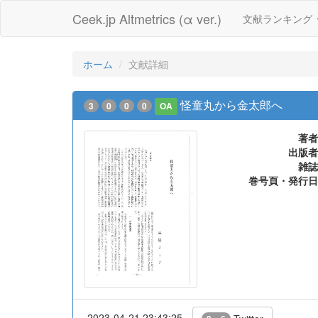
Ceek.jp Altmetrics (α ver.)
文献ランキング
ホーム
文献詳細
怪童丸から金太郎へ
3
0
0
0
OA
著者
出版者
雑誌
巻号頁・発行日
2023-04-21 23:43:25