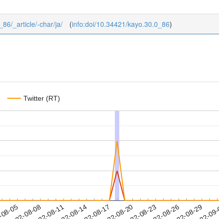
_86/_article/-char/ja/
(
info:doi/10.34421/kayo.30.0_86
)
Twitter (RT)
2022-08-26
2022-08-29
2022-09
-08-05
2
2022-08-08
2022-08-11
2022-08-14
2022-08-17
2022-08-20
2022-08-23