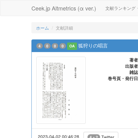
Ceek.jp Altmetrics (α ver.)
文献ランキング
ホーム
文献詳細
狐狩りの唱言
4
0
0
0
OA
著者
出版者
雑誌
巻号頁・発行日
2023-04-02 00:46:28
Twitter
4 + 2