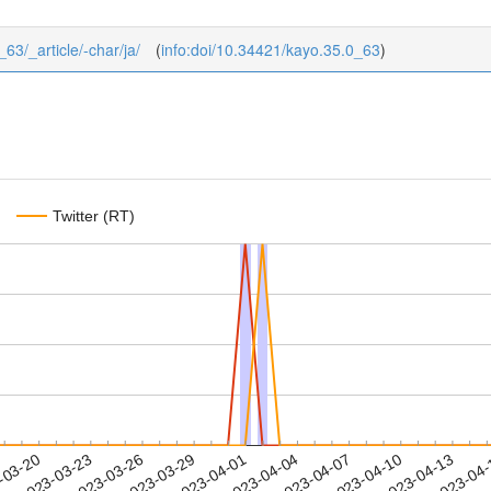
_63/_article/-char/ja/
(
info:doi/10.34421/kayo.35.0_63
)
Twitter (RT)
2023-04-10
2023-04-13
2023-04
-03-20
2
2023-03-23
2023-03-26
2023-03-29
2023-04-01
2023-04-04
2023-04-07