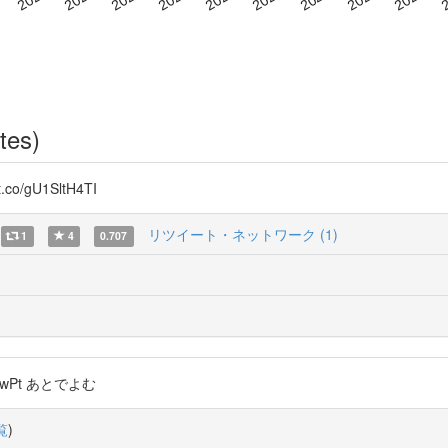
tes)
gU1SltH4TI
リツイート・ネットワーク (1)
1
4
0.707
V2VfwPt あとでよむ
覧
)