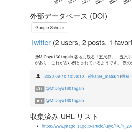
外部データベース (DOI)
Google Scholar
Twitter
(2 users, 2 posts, 1 favori
@MtDoyu1601again 各地に残る「五尺節
があり、これが古い例とされているようです。 僕の生まれ在
2023-09-10 10:36:10
@kame_matsuri
(
投稿
@MtDoyu1601again
1
@MtDoyu1601again
1
収集済み URL リスト
https://www.jstage.jst.go.jp/article/kayo/4/0/4_29