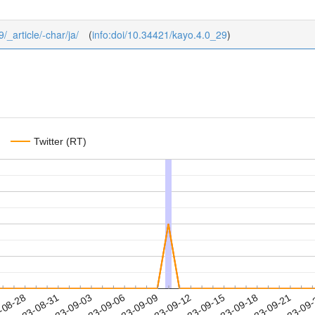
/_article/-char/ja/
(
info:doi/10.34421/kayo.4.0_29
)
Twitter (RT)
2023-09-18
2023-09-21
2023-09
-08-28
2
2023-08-31
2023-09-03
2023-09-06
2023-09-09
2023-09-12
2023-09-15