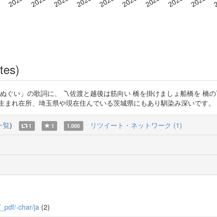
tes)
」「五尺手ぬぐい」の歌詞に、 〽佐渡と越後は筋向い 橋を掛けましょ船橋を 
所、埼玉県や現在住んでいる茨城県にもあり馴染み深いです。 https://t
一覧
)
リツイート・ネットワーク (1)
1
1
1.000
/_pdf/-char/ja
(2)