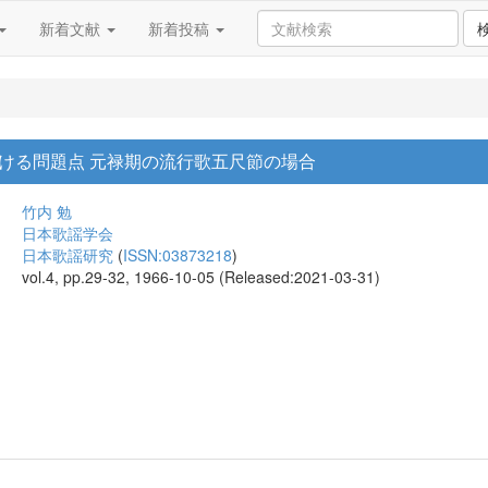
新着文献
新着投稿
ける問題点 元禄期の流行歌五尺節の場合
竹内 勉
日本歌謡学会
日本歌謡研究
(
ISSN:03873218
)
vol.4, pp.29-32, 1966-10-05 (Released:2021-03-31)