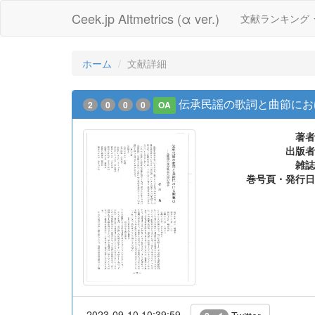
Ceek.jp Altmetrics (α ver.)
文献ランキング
ホーム
文献詳細
伝承民謡の歌詞と曲節にお
2
0
0
0
OA
著者
出版者
雑誌
巻号頁・発行日
2023-09-10 10:39:59