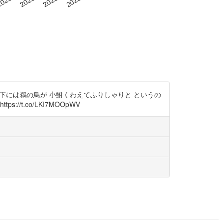
橋の下には鵜の鳥が 小鮒くわえてふりしゃりと というの
.co/LKI7MOOpWV