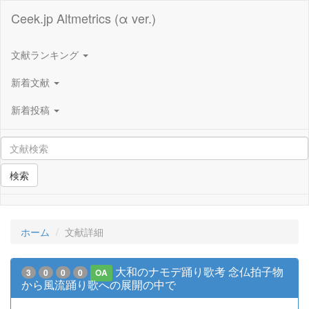
Ceek.jp Altmetrics (α ver.)
文献ランキング
新着文献
新着投稿
検索
ホーム
文献詳細
大和のナモデ踊り歌考 念仏拍子物
3
0
0
0
OA
から風流踊り歌への展開の中で