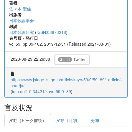
著者
佐々木 聖佳
出版者
日本歌謡学会
雑誌
日本歌謡研究
(
ISSN:03873218
)
巻号頁・発行日
vol.59, pp.89-102, 2019-12-31 (Released:2021-03-31)
2023-08-29 22:26:38
Twitter
3 + 11
https://www.jstage.jst.go.jp/article/kayo/59/0/59_89/_article/-
char/ja/
(
info:doi/10.34421/kayo.59.0_89
)
言及状況
変動（ピーク前後）
変動（月別）
分布