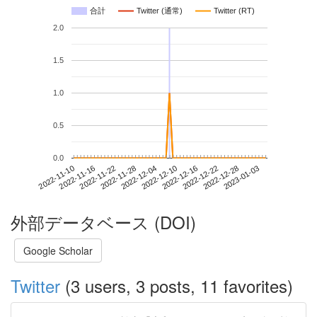
合計
Twitter (通常)
Twitter (RT)
2.0
1.5
1.0
0.5
0.0
2022-12-28
2022-11-10
2022-11-28
2022-12-16
2023-01-03
2022-11-16
2022-12-04
2022-12-22
2022-11-22
2022-12-10
外部データベース (DOI)
Google Scholar
Twitter
(3 users, 3 posts, 11 favorites)