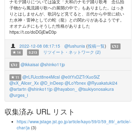
ナモデ踊りについては論文「大和のナモデ踊り歌考 念仏拍
子物から風流踊り歌への展開の中で」もありました。はっき
りとはしませんが、歌詞など見てると、古代から中世に続い
た水神・雷神としての蛇（龍）との関わりがあるようです。
オオナムチにもそうした性格がありました
https://t.co/doDGjEwD3p
2022-12-08 08:17:15
@fushunia
(
投稿一覧
)
2
リツイート・ネットワーク (2)
14
0.213
@ikkaisai
@shinko11jp
2
@rLRJcct8ne4Mcsl
@e0tYxDZTrXuoSiZ
11
@xX_Alicer_Xx
@D_inDeep
@LoYbnex
@Ryuakatuki24
@artartn
@shinko11jp
@hayabon_
@tsukiyonosakura
@urges_i
収集済み URL リスト
https://www.jstage.jst.go.jp/article/kayo/59/0/59_89/_article/-
char/ja
(3)