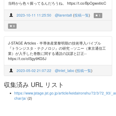
当時から色々握ってるんだろうね。 https://t.co/BpOgwx6icC
2023-10-11 11:25:50
@larenta8
(
投稿一覧
)
1
0
J-STAGE Articles - 半導体産業黎明期の技術導入バイブル
『トランジスタ・テクノロジ』の研究 --ソニー（東京通信工
業）が入手した巻数に関する通説の誤謬と訂正--
https://t.co/oISgy9KG5J
2023-05-02 21:07:22
@inlet_labo
(
投稿一覧
)
収集済み URL リスト
https://www.jstage.jst.go.jp/article/keidaironshu/72/3/72_93/_art
char/ja/
(2)