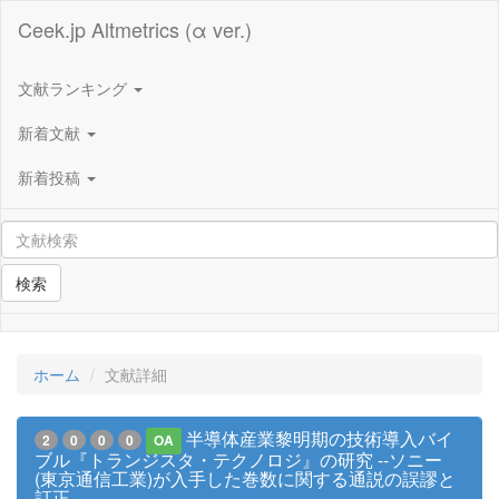
Ceek.jp Altmetrics (α ver.)
文献ランキング
新着文献
新着投稿
検索
ホーム
文献詳細
半導体産業黎明期の技術導入バイ
2
0
0
0
OA
ブル『トランジスタ・テクノロジ』の研究 --ソニー
(東京通信工業)が入手した巻数に関する通説の誤謬と
訂正--