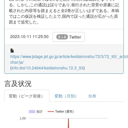
る。しかし,この通説は誤りであり,発行された背景や原書に記
載された内容等を踏まえると全2巻が正しいはずである。本稿
ではこの仮説を検証した上で,国内で誤った通説が広がった原
因まで追究した。
2023-10-11 11:25:50
Twitter
2 + 0
https://www.jstage.jst.go.jp/article/keidaironshu/72/3/72_93/_articl
char/ja/
(
info:doi/10.24644/keidaironshu.72.3_93
)
言及状況
変動（ピーク前後）
変動（月別）
分布
合計
Twitter (通常)
1.00