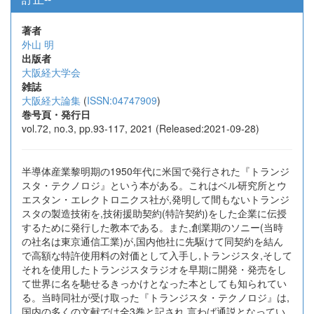
著者
外山 明
出版者
大阪経大学会
雑誌
大阪経大論集
(
ISSN:04747909
)
巻号頁・発行日
vol.72, no.3, pp.93-117, 2021 (Released:2021-09-28)
半導体産業黎明期の1950年代に米国で発行された『トランジ
スタ・テクノロジ』という本がある。これはベル研究所とウ
エスタン・エレクトロニクス社が,発明して間もないトランジ
スタの製造技術を,技術援助契約(特許契約)をした企業に伝授
するために発行した教本である。また,創業期のソニー(当時
の社名は東京通信工業)が,国内他社に先駆けて同契約を結ん
で高額な特許使用料の対価として入手し,トランジスタ,そして
それを使用したトランジスタラジオを早期に開発・発売をし
て世界に名を馳せるきっかけとなった本としても知られてい
る。当時同社が受け取った『トランジスタ・テクノロジ』は,
国内の多くの文献では全3巻と記され,言わば通説となってい