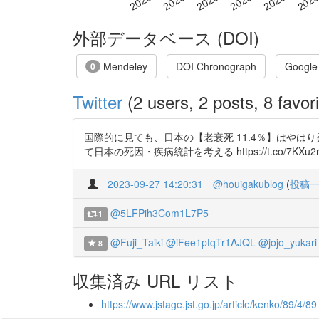
外部データベース (DOI)
Mendeley
DOI Chronograph
Google
0
Twitter
(2 users, 2 posts, 8 favori
国際的に見ても、日本の【老衰死 11.4％】はやはり異質
て日本の死因・疾病統計を考える https://t.co/7KXu2rTOh7 
2023-09-27 14:20:31
@houigakublog
(
投稿
@5LFPih3Com1L7P5
1
@Fuji_Taiki
@iFee1ptqTr1AJQL
@jojo_yukari
8
収集済み URL リスト
https://www.jstage.jst.go.jp/article/kenko/89/4/89