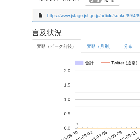
Twitter
2 + 8
https://www.jstage.jst.go.jp/article/kenko/89/4/8
言及状況
変動（ピーク前後）
変動（月別）
分布
合計
Twitter (通常)
2.0
1.5
1.0
0.5
*
*
0.0
2023-09-05
2023-09-08
2023-09-11
2023
2023-08-30
2023-09-02