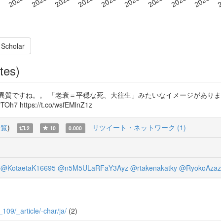
 Scholar
tes)
ですね。。 「老衰＝平穏な死、大往生」みたいなイメージがありますもんね…。 J-
https://t.co/wsfEMlnZ1z
一覧
)
リツイート・ネットワーク (1)
2
10
0.000
@KotaetaK16695
@n5M5ULaRFaY3Ayz
@rtakenakatky
@RyokoAzaz
_109/_article/-char/ja/
(2)