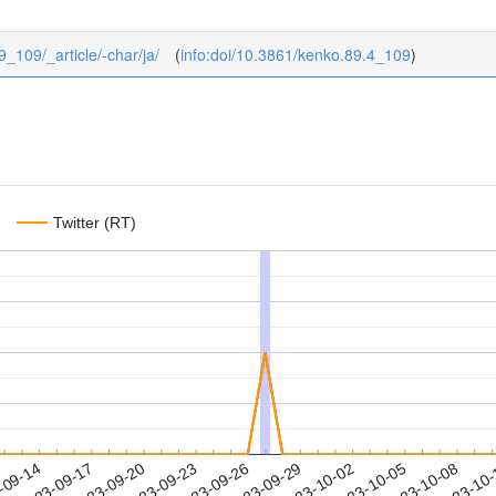
9_109/_article/-char/ja/
(
info:doi/10.3861/kenko.89.4_109
)
Twitter (RT)
2023-10-05
2023-10-08
2023-10
-09-14
2
2023-09-17
2023-09-20
2023-09-23
2023-09-26
2023-09-29
2023-10-02