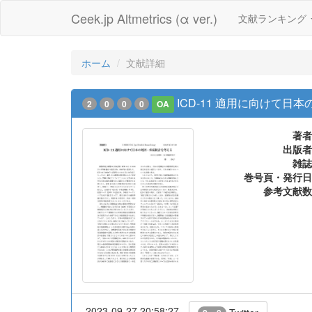
Ceek.jp Altmetrics (α ver.)
文献ランキング
ホーム
文献詳細
ICD-11 適用に向けて
2
0
0
0
OA
著者
出版者
雑誌
巻号頁・発行日
参考文献数
2023-09-27 20:58:27