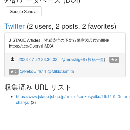
Google Scholar
Twitter
(2 users, 2 posts, 2 favorites)
J-STAGE Articles - 性感染症の予防行動意図尺度の開発
https://t.co/G6pr7iHMXA
2023-07-22 23:30:02
@terashige8
(
投稿一覧
)
2
@NekoGirls11
@MikioSumita
2
収集済み URL リスト
https://www.jstage.jst.go.jp/article/kenkokyoiku/19/1/19_3/_arti
char/ja/
(2)