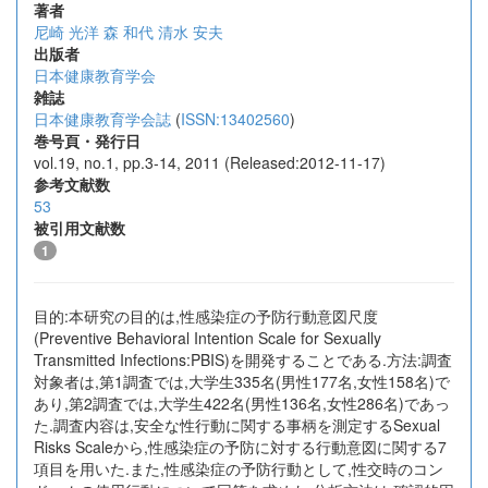
著者
尼崎 光洋
森 和代
清水 安夫
出版者
日本健康教育学会
雑誌
日本健康教育学会誌
(
ISSN:13402560
)
巻号頁・発行日
vol.19, no.1, pp.3-14, 2011 (Released:2012-11-17)
参考文献数
53
被引用文献数
1
目的:本研究の目的は,性感染症の予防行動意図尺度
(Preventive Behavioral Intention Scale for Sexually
Transmitted Infections:PBIS)を開発することである.方法:調査
対象者は,第1調査では,大学生335名(男性177名,女性158名)で
あり,第2調査では,大学生422名(男性136名,女性286名)であっ
た.調査内容は,安全な性行動に関する事柄を測定するSexual
Risks Scaleから,性感染症の予防に対する行動意図に関する7
項目を用いた.また,性感染症の予防行動として,性交時のコン