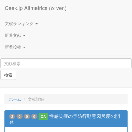
Ceek.jp Altmetrics (α ver.)
文献ランキング
新着文献
新着投稿
検索
ホーム
文献詳細
性感染症の予防行動意図尺度の開
2
0
0
0
OA
発