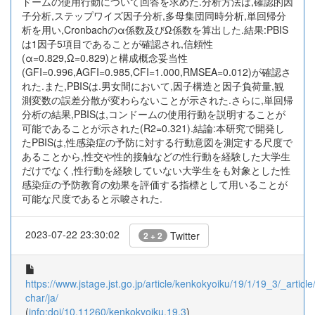
ドームの使用行動について回答を求めた.分析方法は,確認的因
子分析,ステップワイズ因子分析,多母集団同時分析,単回帰分
析を用い,Cronbachのα係数及びΩ係数を算出した.結果:PBIS
は1因子5項目であることが確認され,信頼性
(α=0.829,Ω=0.829)と構成概念妥当性
(GFI=0.996,AGFI=0.985,CFI=1.000,RMSEA=0.012)が確認さ
れた.また,PBISは.男女間において,因子構造と因子負荷量,観
測変数の誤差分散が変わらないことが示された.さらに,単回帰
分析の結果,PBISは,コンドームの使用行動を説明することが
可能であることが示された(R2=0.321).結論:本研究で開発し
たPBISは,性感染症の予防に対する行動意図を測定する尺度で
あることから,性交や性的接触などの性行動を経験した大学生
だけでなく,性行動を経験していない大学生をも対象とした性
感染症の予防教育の効果を評価する指標として用いることが
可能な尺度であると示唆された.
2023-07-22 23:30:02
Twitter
2 + 2
https://www.jstage.jst.go.jp/article/kenkokyoiku/19/1/19_3/_article/
char/ja/
(
info:doi/10.11260/kenkokyoiku.19.3
)