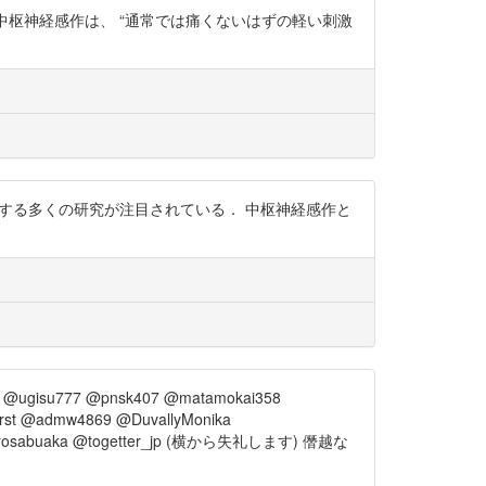
いる可能性があります 中枢神経感作は、 “通常では痛くないはずの軽い刺激
n）に関する多くの研究が注目されている． 中枢神経感作と
2 @ugisu777 @pnsk407 @matamokai358
st @admw4869 @DuvallyMonika
ukisirosabuaka @togetter_jp (横から失礼します) 僭越な