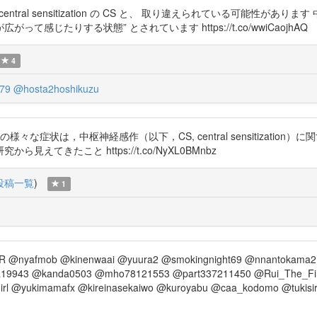
ty の CS を、 central sensitization の CS と、 取り違えられて
じたりする状態” とされています https://t.co/wwiCaojhAQ
4
79
@hosta2hoshikuzu
症状は，中枢神経感作（以下，CS, central sensitizatio
きたこと https://t.co/NyXL0BMnbz
投稿一覧
)
1
R @nyafmob @kinenwaai @yuura2 @smokingnight69 @nnantokama
9943 @kanda0503 @mho78121553 @part337211450 @Rui_The_Fir
n_girl @yukimamafx @kireinasekaiwo @kuroyabu @caa_kodomo @t