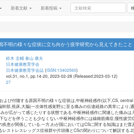
新着文献
新着投稿
原因不明の様々な症状に立ち向かう疫学研究から見えてきたこと
鈴木 圭輔
春山 康夫
日本健康教育学会
日本健康教育学会誌
(
ISSN:13402560
)
vol.31, no.1, pp.14-20, 2023-02-28 (Released:2023-03-12)
27
び付随する原因不明の様々な症状は,中枢神経感作(以下,CS, central se
,脳幹部,視床,大脳(一次体性感覚野)に至る痛みの伝達経路の異常により
痛みが広がって感じたりする状態である.中枢神経感作に関連した痛みは,明
下などを伴うことも少なくない.中枢神経感作には線維筋痛症,慢性疲労症
疾患が関係している.一方,わが国においてはCSに関する知識はまだ普及
るレストレスレッグス症候群や片頭痛とCSの関わりについて解説する.2