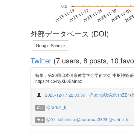
0.0
2023-11-25
2023-11-28
2023-12-01
2023
2023-11-19
2023-11-22
外部データベース (DOI)
Google Scholar
Twitter
(7 users, 8 posts, 10 favo
特集：第30回日本健康教育学会学術大会 中枢神経感作とは
https://t.co/NyXL0BMnbz
2023-12-17 22:33:59
@89hj6UxA3N1nZBr
(
@raririn_k
1
@01_taiturisou
@auroraaa2828
@raririn_k
3