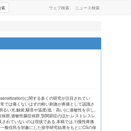
検索
ウェブ検索
ニュース検索
nsitization)に関する多くの研究が注目されてい
,通常では痛くないはずの軽い刺激が疼痛として認識さ
るい光,触覚,騒音や温度(低・高い)に過敏性を示し,
候群,過敏性腸症候群,顎関節症のほか,レストレスレ
されていないのは現状である.本稿では,1)慢性疼痛
)一般住民を対象にした疫学研究結果をもとにCSの保