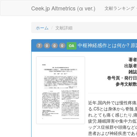
Ceek.jp Altmetrics (α ver.)
文献ランキング
ホーム
文献詳細
中枢神経感作とは何か? 
7
0
0
0
OA
著者
出版者
雑誌
巻号頁・発行日
参考文献数
近年,国内外では慢性疼痛およ
る.CSとは身体から脊髄
れ,とても痛く感じたり,
疲労,睡眠障害や集中力低
ッグス症候群や頭痛などの
患者および神経疾患であ