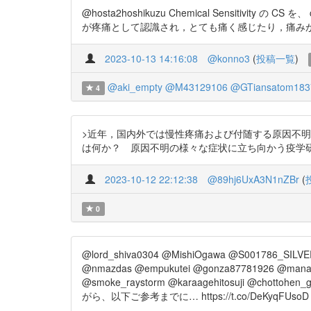
@hosta2hoshikuzu Chemical Sensitivi
が疼痛として認識され，とても痛く感じたり，痛みが広がって感
2023-10-13 14:16:08
@konno3
(
投稿一覧
)
@aki_empty
@M43129106
@GTiansatom183
4
>近年，国内外では慢性疼痛および付随する原因不明の様々な
は何か？ 原因不明の様々な症状に立ち向かう疫学研究から見えて
2023-10-12 22:12:38
@89hj6UxA3N1nZBr
(
0
@lord_shiva0304 @MishiOgawa @S001786_SILVE
@nmazdas @empukutei @gonza87781926 @mana1
@smoke_raystorm @karaagehitosuji @chottohe
がら、以下ご参考までに… https://t.co/DeKyqFUsoD