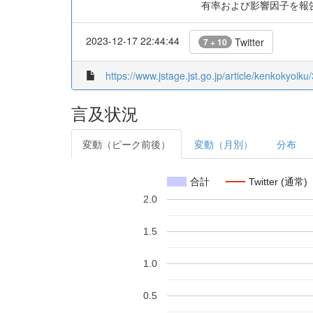
有率および影響因子を報
2023-12-17 22:44:44
Twitter
7 + 10
https://www.jstage.jst.go.jp/article/kenkokyoiku
言及状況
変動（ピーク前後）
変動（月別）
分布
合計
Twitter (通常)
2.0
1.5
1.0
0.5