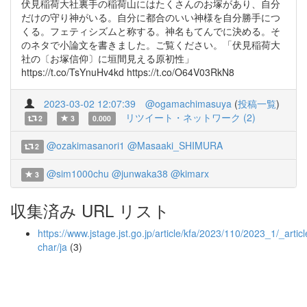
伏見稲荷大社裏手の稲荷山にはたくさんのお塚があり、自分
だけの守り神がいる。自分に都合のいい神様を自分勝手につ
くる。フェティシズムと称する。神名もてんでに決める。そ
のネタで小論文を書きました。ご覧ください。「伏見稲荷大
社の〔お塚信仰〕に垣間見える原初性」
https://t.co/TsYnuHv4kd https://t.co/O64V03RkN8
2023-03-02 12:07:39
@ogamachimasuya
(
投稿一覧
)
リツイート・ネットワーク (2)
2
3
0.000
@ozakimasanori1
@Masaaki_SHIMURA
2
@sim1000chu
@junwaka38
@kimarx
3
収集済み URL リスト
https://www.jstage.jst.go.jp/article/kfa/2023/110/2023_1/_articl
char/ja
(3)