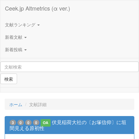
Ceek.jp Altmetrics (α ver.)
文献ランキング
新着文献
新着投稿
検索
ホーム
文献詳細
伏見稲荷大社の〔お塚信仰〕に垣
3
0
0
0
OA
間見える原初性