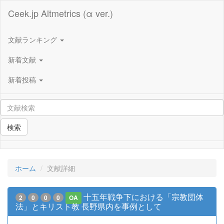
Ceek.jp Altmetrics (α ver.)
文献ランキング
新着文献
新着投稿
検索
ホーム
文献詳細
十五年戦争下における「宗教団体
2
0
0
0
OA
法」とキリスト教 長野県内を事例として