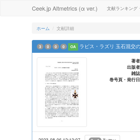
Ceek.jp Altmetrics (α ver.)
文献ランキング
ホーム
文献詳細
ラピス・ラズリ 玉石混交
3
0
0
0
OA
著者
出版者
雑誌
巻号頁・発行日
2023-08-06 12:12:07