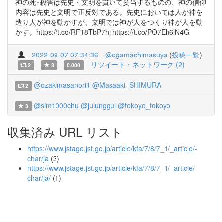
神の死･殺害は先史・文明を貫いて妥当するものの、神の信仰
内容は先史と文明で正反対である。先史においては人が神を
造り人が神を動かすが、文明では神が人をつくり神が人を動
かす。https://t.co/RF18TbP7hj https://t.co/PO7Eh6lN4G
2022-09-07 07:34:36
@ogamachimasuya
(
投稿一覧
)
リツイート・ネットワーク (2)
2
3
0.000
@ozakimasanori1
@Masaaki_SHIMURA
2
@sim1000chu
@julunggul
@tokoyo_tokoyo
3
収集済み URL リスト
https://www.jstage.jst.go.jp/article/kfa/7/8/7_1/_article/-
char/ja
(3)
https://www.jstage.jst.go.jp/article/kfa/7/8/7_1/_article/-
char/ja/
(1)