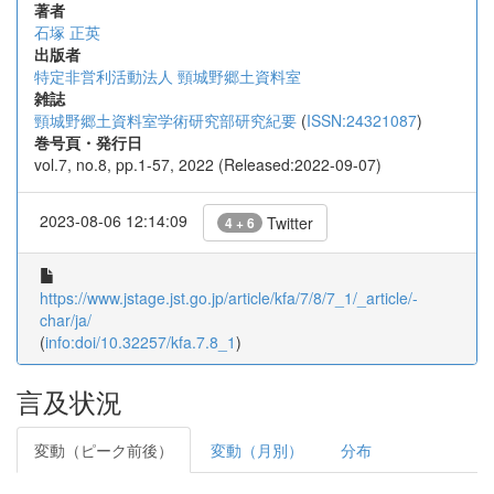
著者
石塚 正英
出版者
特定非営利活動法人 頸城野郷土資料室
雑誌
頸城野郷土資料室学術研究部研究紀要
(
ISSN:24321087
)
巻号頁・発行日
vol.7, no.8, pp.1-57, 2022 (Released:2022-09-07)
2023-08-06 12:14:09
Twitter
4 + 6
https://www.jstage.jst.go.jp/article/kfa/7/8/7_1/_article/-
char/ja/
(
info:doi/10.32257/kfa.7.8_1
)
言及状況
変動（ピーク前後）
変動（月別）
分布