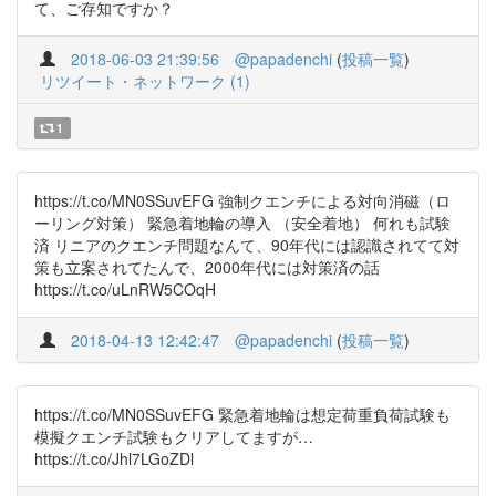
て、ご存知ですか？
2018-06-03 21:39:56
@papadenchi
(
投稿一覧
)
リツイート・ネットワーク (1)
1
https://t.co/MN0SSuvEFG 強制クエンチによる対向消磁（ロ
ーリング対策） 緊急着地輪の導入 （安全着地） 何れも試験
済 リニアのクエンチ問題なんて、90年代には認識されてて対
策も立案されてたんで、2000年代には対策済の話
https://t.co/uLnRW5COqH
2018-04-13 12:42:47
@papadenchi
(
投稿一覧
)
https://t.co/MN0SSuvEFG 緊急着地輪は想定荷重負荷試験も
模擬クエンチ試験もクリアしてますが…
https://t.co/Jhl7LGoZDl