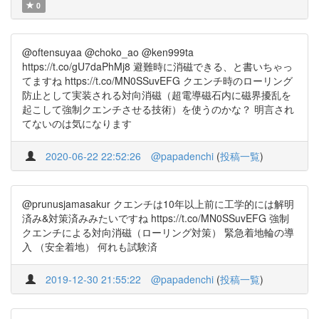
0
@oftensuyaa @choko_ao @ken999ta
https://t.co/gU7daPhMj8 避難時に消磁できる、と書いちゃっ
てますね https://t.co/MN0SSuvEFG クエンチ時のローリング
防止として実装される対向消磁（超電導磁石内に磁界擾乱を
起こして強制クエンチさせる技術）を使うのかな？ 明言され
てないのは気になります
2020-06-22 22:52:26
@papadenchi
(
投稿一覧
)
@prunusjamasakur クエンチは10年以上前に工学的には解明
済み&対策済みみたいですね https://t.co/MN0SSuvEFG 強制
クエンチによる対向消磁（ローリング対策） 緊急着地輪の導
入 （安全着地） 何れも試験済
2019-12-30 21:55:22
@papadenchi
(
投稿一覧
)