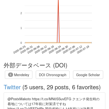
2
1
0
2020-07-12
2020-05-25
2020-06-12
2020-06-30
2020-07-18
2020-05-31
2020-06-18
2020-07-06
2020-06-06
2020-06-24
外部データベース (DOI)
Mendeley
DOI Chronograph
Google Scholar
1
Twitter
(5 users, 29 posts, 6 favorites)
@PostxMakoto https://t.co/MN0SSuvEFG クエンチ発生時の
着地については17年前に対策済ですね
https://t.co/7uVEFDidPs 国交省的にも14年前には決着済