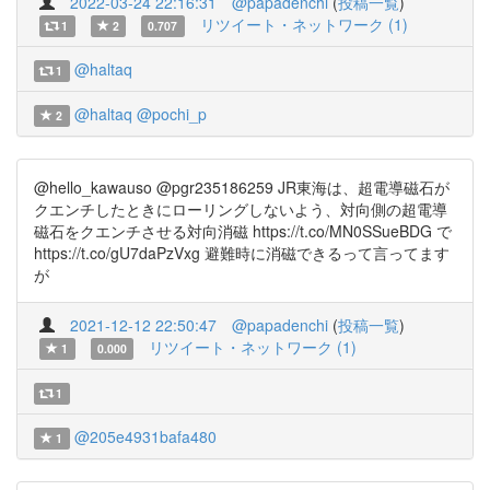
2022-03-24 22:16:31
@papadenchi
(
投稿一覧
)
リツイート・ネットワーク (1)
1
2
0.707
@haltaq
1
@haltaq
@pochi_p
2
@hello_kawauso @pgr235186259 JR東海は、超電導磁石が
クエンチしたときにローリングしないよう、対向側の超電導
磁石をクエンチさせる対向消磁 https://t.co/MN0SSueBDG で
https://t.co/gU7daPzVxg 避難時に消磁できるって言ってます
が
2021-12-12 22:50:47
@papadenchi
(
投稿一覧
)
リツイート・ネットワーク (1)
1
0.000
1
@205e4931bafa480
1