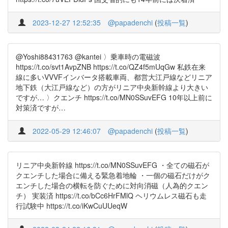
2023-12-27 12:52:35
@papadenchi
(
投稿一覧
)
@Yoshi88431763 @kantei 〉乗車時の電磁波
https://t.co/svt1AvpZNB https://t.co/QZ4f5mUqGw 私鉄在来
線に多いVVVFインバータ搭載車両、都営大江戸線などリニア
地下鉄（大江戸線など）の方がリニア中央新幹線より大きい
ですが… 〉クエンチ https://t.co/MN0SSuvEFG 10年以上前に
対策済ですが…
2022-05-29 12:46:07
@papadenchi
(
投稿一覧
)
リニア中央新幹線 https://t.co/MN0SSuvEFG ・全ての磁石が
クエンチした場合に備える緊急着地輪 ・一個の磁石だけがク
エンチした場合の横転を防ぐために対向消磁（人為的クエン
チ） 実装済 https://t.co/bCc6HrFMlQ ヘリウムレス磁石も走
行試験中 https://t.co/iKwCuUUeqW