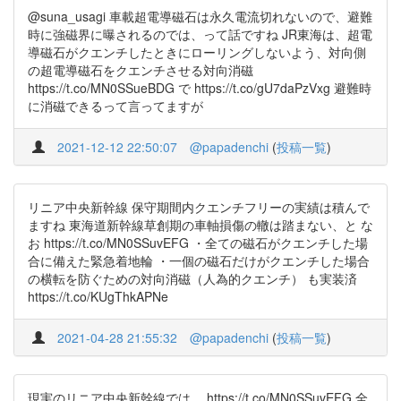
@suna_usagi 車載超電導磁石は永久電流切れないので、避難
時に強磁界に曝されるのでは、って話ですね JR東海は、超電
導磁石がクエンチしたときにローリングしないよう、対向側
の超電導磁石をクエンチさせる対向消磁
https://t.co/MN0SSueBDG で https://t.co/gU7daPzVxg 避難時
に消磁できるって言ってますが
2021-12-12 22:50:07
@papadenchi
(
投稿一覧
)
リニア中央新幹線 保守期間内クエンチフリーの実績は積んで
ますね 東海道新幹線草創期の車軸損傷の轍は踏まない、と な
お https://t.co/MN0SSuvEFG ・全ての磁石がクエンチした場
合に備えた緊急着地輪 ・一個の磁石だけがクエンチした場合
の横転を防ぐための対向消磁（人為的クエンチ） も実装済
https://t.co/KUgThkAPNe
2021-04-28 21:55:32
@papadenchi
(
投稿一覧
)
現実のリニア中央新幹線では、 https://t.co/MN0SSuvEFG 全