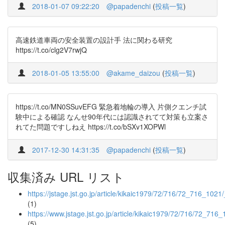
2018-01-07 09:22:20
@papadenchi
(
投稿一覧
)
高速鉄道車両の安全装置の設計手 法に関わる研究
https://t.co/clg2V7rwjQ
2018-01-05 13:55:00
@akame_daizou
(
投稿一覧
)
https://t.co/MN0SSuvEFG 緊急着地輪の導入 片側クエンチ試
験中による確認 なんせ90年代には認識されてて対策も立案さ
れてた問題ですしねえ https://t.co/bSXv1XOPWl
2017-12-30 14:31:35
@papadenchi
(
投稿一覧
)
収集済み URL リスト
https://jstage.jst.go.jp/article/kikaic1979/72/716/72_716_1021
(1)
https://www.jstage.jst.go.jp/article/kikaic1979/72/716/72_716
(5)