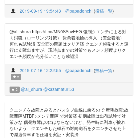
2019-09-19 19:54:43
@papadenchi
(
投稿一覧
)
@ai_shura https://t.co/MN0SSuvEFG 強制クエンチによる対
向消磁（ローリング対策） 緊急着地輪の導入 （安全着地）
何れも試験済 安全面の問題はクリア済 クエンチ頻発すると運
行に支障出ますが、現時点までの対策でもメンテ頻度よりク
エンチ頻度が充分低いことも確認済
2019-07-16 12:22:55
@papadenchi
(
投稿一覧
)
2
@ai_shura
@kazamaturi53
2
クエンチを故障とみるとバスタブ曲線に乗るので 摩耗故障:故
障間隔MTBF>メンテ間隔 で対策済 初期故障は出荷試験で対
策かな 偶発故障は0にはならないけど、発生時に列車が捩れ
ないよう、クエンチした磁石の対向磁石をクエンチさせた上
で減速停車する仕組を実証・実装済