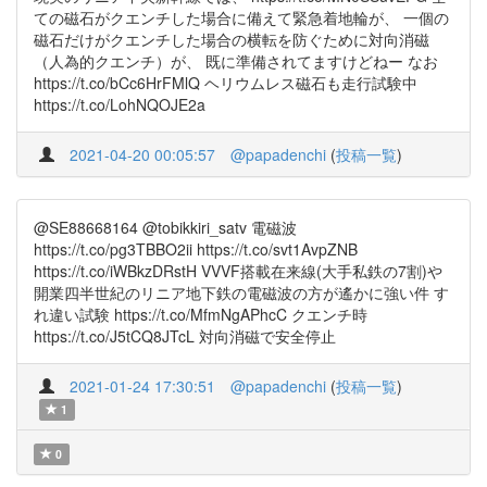
ての磁石がクエンチした場合に備えて緊急着地輪が、 一個の
磁石だけがクエンチした場合の横転を防ぐために対向消磁
（人為的クエンチ）が、 既に準備されてますけどねー なお
https://t.co/bCc6HrFMlQ ヘリウムレス磁石も走行試験中
https://t.co/LohNQOJE2a
2021-04-20 00:05:57
@papadenchi
(
投稿一覧
)
@SE88668164 @tobikkiri_satv 電磁波
https://t.co/pg3TBBO2ii https://t.co/svt1AvpZNB
https://t.co/iWBkzDRstH VVVF搭載在来線(大手私鉄の7割)や
開業四半世紀のリニア地下鉄の電磁波の方が遙かに強い件 す
れ違い試験 https://t.co/MfmNgAPhcC クエンチ時
https://t.co/J5tCQ8JTcL 対向消磁で安全停止
2021-01-24 17:30:51
@papadenchi
(
投稿一覧
)
1
0