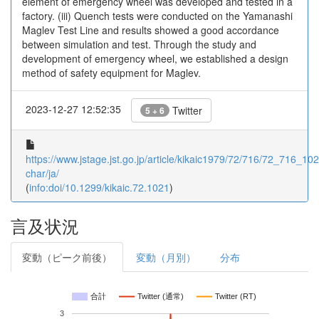
element of emergency wheel was developed and tested in a
factory. (iii) Quench tests were conducted on the Yamanashi
Maglev Test Line and results showed a good accordance
between simulation and test. Through the study and
development of emergency wheel, we established a design
method of safety equipment for Maglev.
2023-12-27 12:52:35
Twitter
5 + 6
https://www.jstage.jst.go.jp/article/kikaic1979/72/716/72_716_1021
char/ja/
(
info:doi/10.1299/kikaic.72.1021
)
言及状況
変動（ピーク前後）
変動（月別）
分布
合計
Twitter (通常)
Twitter (RT)
3