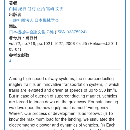
著者
白國 紀行
谷村 正治
宮崎 文夫
出版者
一般社団法人 日本機械学会
雑誌
日本機械学会論文集 C編
(
ISSN:03875024
)
巻号頁・発行日
vol.72, no.716, pp.1021-1027, 2006-04-25 (Released:2011-
03-04)
参考文献数
4
Among high-speed railway systems, the superconducting
maglev train is an innovative transportation system, in which
trains are levitated and driven at speeds of up to 550 km/h.
But in case of quench of superconducting magnet, vehicles
are forced to touch down on the guideway. For safe landing,
we developed the new equipment named “Emergency
Wheel”. Our process of development is as follows : (i) To
know the maximum load for the landing, we simulated the
electromagnetic power and dynamics of vehicles. (ii) Each