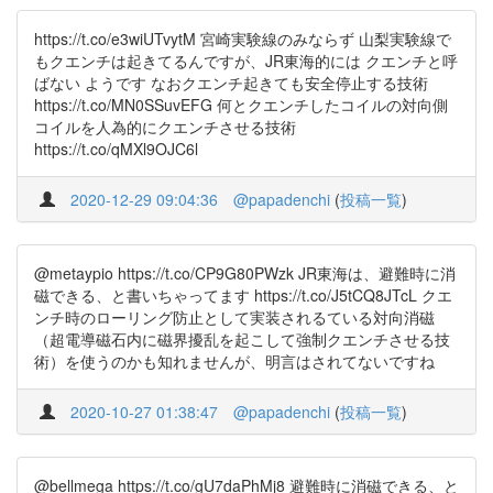
https://t.co/e3wiUTvytM 宮崎実験線のみならず 山梨実験線で
もクエンチは起きてるんですが、JR東海的には クエンチと呼
ばない ようです なおクエンチ起きても安全停止する技術
https://t.co/MN0SSuvEFG 何とクエンチしたコイルの対向側
コイルを人為的にクエンチさせる技術
https://t.co/qMXl9OJC6l
2020-12-29 09:04:36
@papadenchi
(
投稿一覧
)
@metaypio https://t.co/CP9G80PWzk JR東海は、避難時に消
磁できる、と書いちゃってます https://t.co/J5tCQ8JTcL クエ
ンチ時のローリング防止として実装されるている対向消磁
（超電導磁石内に磁界擾乱を起こして強制クエンチさせる技
術）を使うのかも知れませんが、明言はされてないですね
2020-10-27 01:38:47
@papadenchi
(
投稿一覧
)
@bellmega https://t.co/gU7daPhMj8 避難時に消磁できる、と