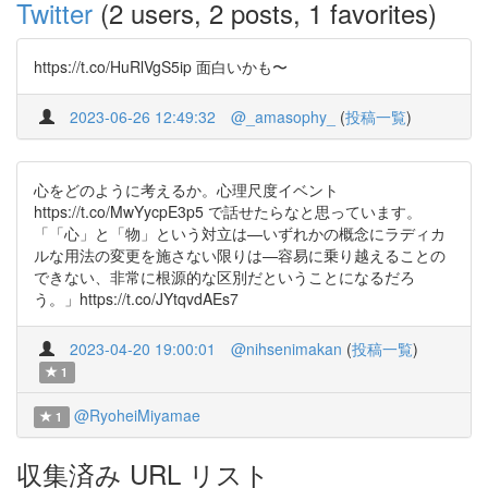
Twitter
(2 users, 2 posts, 1 favorites)
https://t.co/HuRlVgS5ip 面白いかも〜
2023-06-26 12:49:32
@_amasophy_
(
投稿一覧
)
心をどのように考えるか。心理尺度イベント
https://t.co/MwYycpE3p5 で話せたらなと思っています。
「「心」と「物」という対立は—いずれかの概念にラディカ
ルな用法の変更を施さない限りは—容易に乗り越えることの
できない、非常に根源的な区別だということになるだろ
う。」https://t.co/JYtqvdAEs7
2023-04-20 19:00:01
@nihsenimakan
(
投稿一覧
)
1
@RyoheiMiyamae
1
収集済み URL リスト