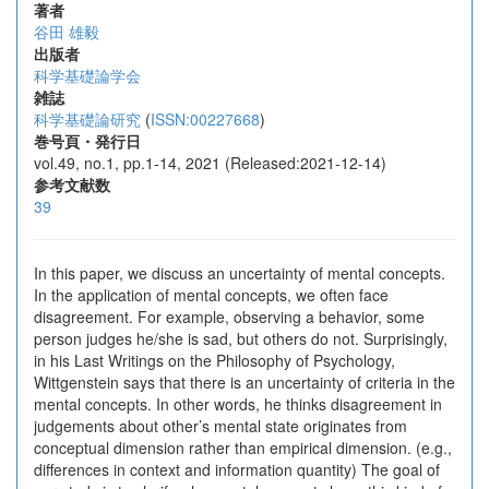
著者
谷田 雄毅
出版者
科学基礎論学会
雑誌
科学基礎論研究
(
ISSN:00227668
)
巻号頁・発行日
vol.49, no.1, pp.1-14, 2021 (Released:2021-12-14)
参考文献数
39
In this paper, we discuss an uncertainty of mental concepts.
In the application of mental concepts, we often face
disagreement. For example, observing a behavior, some
person judges he/she is sad, but others do not. Surprisingly,
in his Last Writings on the Philosophy of Psychology,
Wittgenstein says that there is an uncertainty of criteria in the
mental concepts. In other words, he thinks disagreement in
judgements about other’s mental state originates from
conceptual dimension rather than empirical dimension. (e.g.,
differences in context and information quantity) The goal of