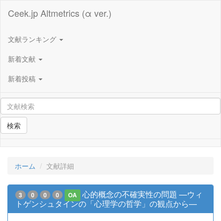
Ceek.jp Altmetrics (α ver.)
文献ランキング
新着文献
新着投稿
検索
ホーム
文献詳細
心的概念の不確実性の問題 —ウィ
3
0
0
0
OA
トゲンシュタインの「心理学の哲学」の観点から—