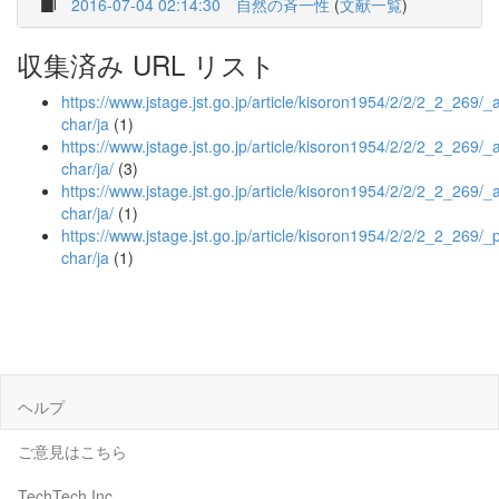
2016-07-04 02:14:30
自然の斉一性
(
文献一覧
)
収集済み URL リスト
https://www.jstage.jst.go.jp/article/kisoron1954/2/2/2_2_269/_ar
char/ja
(1)
https://www.jstage.jst.go.jp/article/kisoron1954/2/2/2_2_269/_ar
char/ja/
(3)
https://www.jstage.jst.go.jp/article/kisoron1954/2/2/2_2_269/_a
char/ja/
(1)
https://www.jstage.jst.go.jp/article/kisoron1954/2/2/2_2_269/_p
char/ja
(1)
ヘルプ
ご意見はこちら
TechTech Inc.