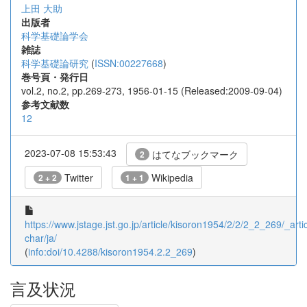
上田 大助
出版者
科学基礎論学会
雑誌
科学基礎論研究
(
ISSN:00227668
)
巻号頁・発行日
vol.2, no.2, pp.269-273, 1956-01-15 (Released:2009-09-04)
参考文献数
12
2023-07-08 15:53:43
はてなブックマーク
2
Twitter
Wikipedia
2 + 2
1 + 1
https://www.jstage.jst.go.jp/article/kisoron1954/2/2/2_2_269/_artic
char/ja/
(
info:doi/10.4288/kisoron1954.2.2_269
)
言及状況