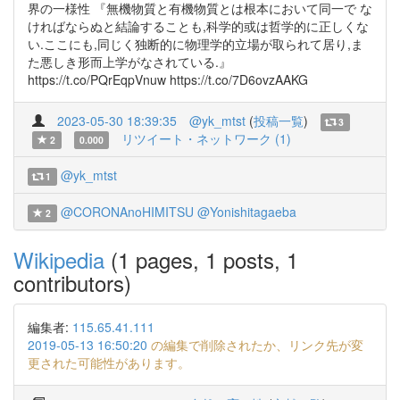
界の一様性 『無機物質と有機物質とは根本において同一で な
ければならぬと結論することも,科学的或は哲学的に正しくな
い.ここにも,同じく独断的に物理学的立場が取られて居り,ま
た悪しき形而上学がなされている.』
https://t.co/PQrEqpVnuw https://t.co/7D6ovzAAKG
2023-05-30 18:39:35
@yk_mtst
(
投稿一覧
)
3
リツイート・ネットワーク (1)
2
0.000
@yk_mtst
1
@CORONAnoHIMITSU
@Yonishitagaeba
2
Wikipedia
(1 pages, 1 posts, 1
contributors)
編集者:
115.65.41.111
2019-05-13 16:50:20
の編集で削除されたか、リンク先が変
更された可能性があります。