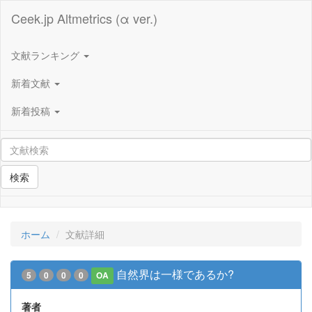
Ceek.jp Altmetrics (α ver.)
文献ランキング
新着文献
新着投稿
検索
ホーム
文献詳細
自然界は一様であるか?
5
0
0
0
OA
著者