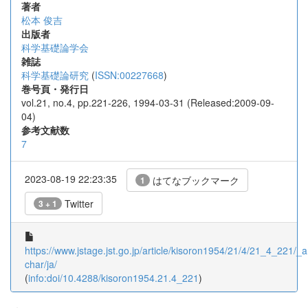
著者
松本 俊吉
出版者
科学基礎論学会
雑誌
科学基礎論研究
(
ISSN:00227668
)
巻号頁・発行日
vol.21, no.4, pp.221-226, 1994-03-31 (Released:2009-09-
04)
参考文献数
7
2023-08-19 22:23:35
はてなブックマーク
1
Twitter
3 + 1
https://www.jstage.jst.go.jp/article/kisoron1954/21/4/21_4_221/_ar
char/ja/
(
info:doi/10.4288/kisoron1954.21.4_221
)