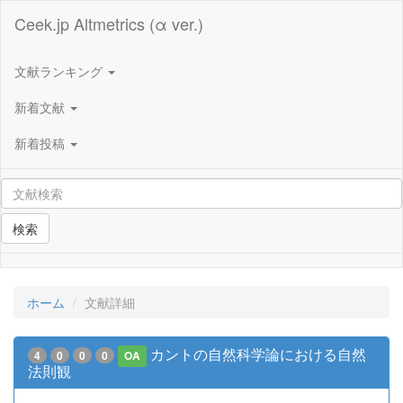
Ceek.jp Altmetrics (α ver.)
文献ランキング
新着文献
新着投稿
検索
ホーム
文献詳細
カントの自然科学論における自然
4
0
0
0
OA
法則観