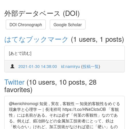
外部データベース (DOI)
DOI Chronograph
Google Scholar
はてなブックマーク
(1 users, 1 posts)
[あとで読む]
2021-01-30 14:38:00
id:namiryu
(
投稿一覧
)
Twitter
(10 users, 10 posts, 28
favorites)
@kenichiromogi 知覚 , 実在 , 客観性 ─ 知覚的客観性をめぐる
現象学と心理学 ─｜長滝祥司 https://t.co/HN4CIctxOB 「客観
性」には名前がある。それは必ず「何某の客観性」なのであ
る。例えば、鍛冶師などの金属加工技術者にとって、鉄は
「軟らかい」けれど、加工技術がなければ逆に「硬い」もの