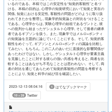
いるのである。本稿ではこの安定性を“知覚的客観性”と名づ
ける。本稿の目的は, 心理学の知覚研究において知覚と実在の
関係, 知覚における安定性, 客観性の問題がどのように取り扱
われてきたかを整理し, 現象学的知覚論との対比をつけること
である。心理学からは, 実験心理学の始祖であるヴントと, 彼
への批判から始まったゲシュタルト心理学, そして後者の継承
者であるギブソンを扱う。また, 現象学ではメルロ=ポンティ
の知覚論を主題的に論じていくことにする。そして, 知覚的客
観性をめぐって, ギブソンとメルロ=ポンティの議論を比較し
てみたい。もちろん, この二人のあいだに直接的な影響関係が
あったわけではない。しかし, ゲシュタルト心理学が要素主義
を克服したことに対する彼らの強い共感を考えると, 両者を比
較することはあながち不毛なこととは思われない。そして, 両
者の対比を通じてあらためて知覚的客観性の問題を考察する
ことにより, 知覚と科学の結び目を確認したい。
2023-12-13 08:04:16
はてなブックマーク
1
Twitter
10 + 28