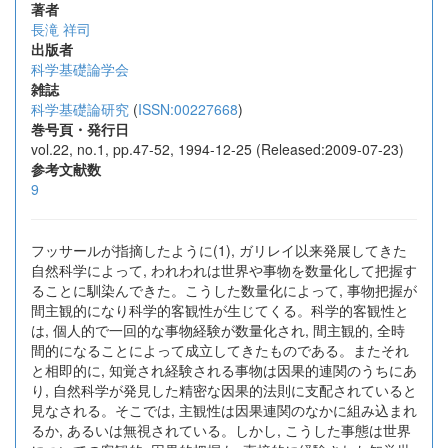
著者
長滝 祥司
出版者
科学基礎論学会
雑誌
科学基礎論研究
(
ISSN:00227668
)
巻号頁・発行日
vol.22, no.1, pp.47-52, 1994-12-25 (Released:2009-07-23)
参考文献数
9
フッサールが指摘したように(1), ガリレイ以来発展してきた
自然科学によって, われわれは世界や事物を数量化して把握す
ることに馴染んできた。こうした数量化によって, 事物把握が
間主観的になり科学的客観性が生じてくる。科学的客観性と
は, 個人的で一回的な事物経験が数量化され, 間主観的, 全時
間的になることによって成立してきたものである。またそれ
と相即的に, 知覚され経験される事物は因果的連関のうちにあ
り, 自然科学が発見した精密な因果的法則に支配されていると
見なされる。そこでは, 主観性は因果連関のなかに組み込まれ
るか, あるいは無視されている。しかし, こうした事態は世界