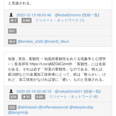
と見做される。
2023-12-13 08:03:46
@koba82memo
(
投稿一覧
)
リツイート・ネットワーク (1)
1
0.000
1
@kenkes_a326
@mainiti_ikkun
2
知覚 , 実在 , 客観性 ─ 知覚的客観性をめぐる現象学と心理学
─｜長滝祥司 https://t.co/qMZG6C2m0h 「客観性」には名前
がある。それは必ず「何某の客観性」なのである。例えば、
鍛冶師などの金属加工技術者にとって、鉄は「軟らかい」け
れど、加工技術がなければ逆に「硬い」ものと見做される。
2020-02-16 02:46:18
@nakashima001
(
投稿一覧
)
リツイート・ネットワーク (6)
9
31
0.281
@akifukashi
@reRenaissancist
@takeptendep
6
@jiangminjp