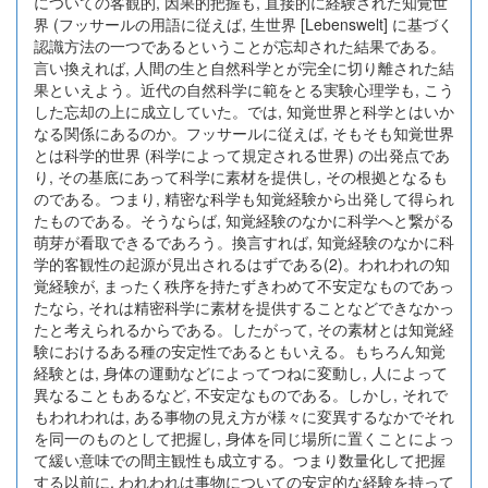
についての客観的, 因果的把握も, 直接的に経験された知覚世
界 (フッサールの用語に従えば, 生世界 [Lebenswelt] に基づく
認識方法の一つであるということが忘却された結果である。
言い換えれば, 人間の生と自然科学とが完全に切り離された結
果といえよう。近代の自然科学に範をとる実験心理学も, こう
した忘却の上に成立していた。では, 知覚世界と科学とはいか
なる関係にあるのか。フッサールに従えば, そもそも知覚世界
とは科学的世界 (科学によって規定される世界) の出発点であ
り, その基底にあって科学に素材を提供し, その根拠となるも
のである。つまり, 精密な科学も知覚経験から出発して得られ
たものである。そうならば, 知覚経験のなかに科学へと繋がる
萌芽が看取できるであろう。換言すれば, 知覚経験のなかに科
学的客観性の起源が見出されるはずである(2)。われわれの知
覚経験が, まったく秩序を持たずきわめて不安定なものであっ
たなら, それは精密科学に素材を提供することなどできなかっ
たと考えられるからである。したがって, その素材とは知覚経
験におけるある種の安定性であるともいえる。もちろん知覚
経験とは, 身体の運動などによってつねに変動し, 人によって
異なることもあるなど, 不安定なものである。しかし, それで
もわれわれは, ある事物の見え方が様々に変異するなかでそれ
を同一のものとして把握し, 身体を同じ場所に置くことによっ
て緩い意味での間主観性も成立する。つまり数量化して把握
する以前に, われわれは事物についての安定的な経験を持って