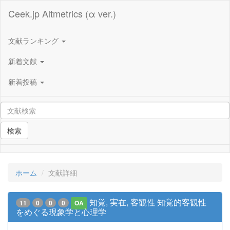
Ceek.jp Altmetrics (α ver.)
文献ランキング
新着文献
新着投稿
検索
ホーム
文献詳細
知覚, 実在, 客観性 知覚的客観性
11
0
0
0
OA
をめぐる現象学と心理学