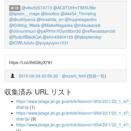
@vibo52074773
@AC9TUHmTIMXUt8e
19
@spoon__mage
@loco6co
@d4454_Throwing
@dkushiyama
@hirashita_eri
@hoppetagaotiru
@Knitting_Wada
@MaikoNagaoka
@mitsuwane8
@otimunimuni
@p4RYmnYDym8bm3d
@reRenaissancist
@RudolfBlackCat
@shin49404129
@takeptendep
@tOWLfufufu
@yuyayuyon1031
https://t.co/th6G6yX781
2015-06-09 20:50:20
@ozark_bird
(
投稿一覧
)
収集済み URL リスト
https://www.jstage.jst.go.jp/article/kisoron1954/22/1/22_1_47/_a
char/ja
(1)
https://www.jstage.jst.go.jp/article/kisoron1954/22/1/22_1_47/_a
char/ja/
(9)
https://www.jstage.jst.go.jp/article/kisoron1954/22/1/22_1_47/
(1)